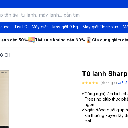
msung
Tivi LG
Máy giặt
Máy giặt 9 Kg
Máy giặt Electrolux
Má
 lạnh đến 50%
Tivi sale khủng đến 60%
Gia dụng giảm đ
0VG-CH
Tủ lạnh Shar
(đánh giá)
S
Công nghệ làm lạnh nh
Freezing giúp thực phẩ
ngon
Ngăn đông dưới giúp h
khi thường xuyên lấy t
mát