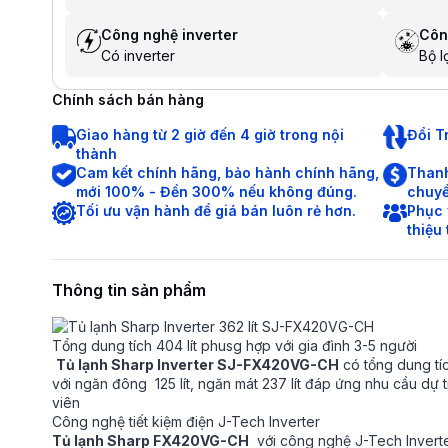
Công nghệ inverter
Côn
Có inverter
Bộ l
Chính sách bán hàng
Giao hàng từ 2 giờ đến 4 giờ trong nội
Đổi T
thành
Cam kết chính hãng, bảo hành chính hãng,
Thanh
mới 100% - Đền 300% nếu không đúng.
chuyể
Tối ưu vận hành để giá bán luôn rẻ hơn.
Phục 
thiệu
Thông tin sản phẩm
Tổng dung tích 404 lít phusg hợp với gia đình 3-5 người
Tủ lạnh Sharp Inverter SJ-FX420VG-CH
có tổng dung tíc
với ngăn đông 125 lít, ngăn mát 237 lít đáp ứng nhu cầu dự 
viên
Công nghệ tiết kiệm điện J-Tech Inverter
Tủ lạnh Sharp FX420VG-CH
với công nghệ J-Tech Inverte