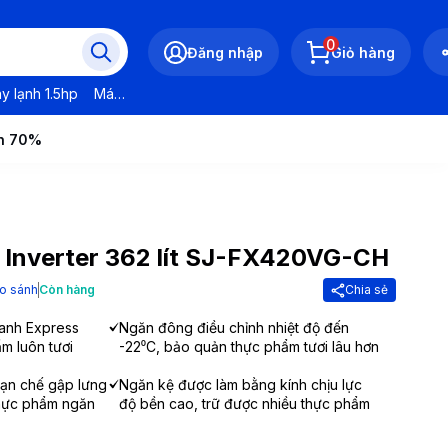
0
Đăng nhập
Giỏ hàng
y lạnh 1.5hp
Máy lạnh LG
Máy lạnh Daikin
Máy lạnh Panasonic
ến 70%
p Inverter 362 lít SJ-FX420VG-CH
o sánh
Còn hàng
Chia sẻ
anh Express
Ngăn đông điều chỉnh nhiệt độ đến
m luôn tươi
-22⁰C, bảo quản thực phẩm tươi lâu hơn
ạn chế gập lưng
Ngăn kệ được làm bằng kính chịu lực
hực phẩm ngăn
độ bền cao, trữ được nhiều thực phẩm