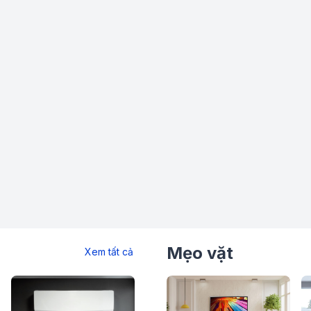
ti-bacterial deodorizer có khả năng loại bỏ
đề vệ sinh và mùi lạ ở tủ lạnh thông thường,
 Nano Bạc Đồng cho hiệu quả khử mùi, kháng
ới nguyên lý dòng khí lạnh luân chuyển
sẽ lọc sạch vi khuẩn, mùi hôi và giữ không
Mẹo vặt
Xem tất cả