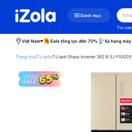
Danh mục
Tivi sa
Việt Nam
Sale tổng lực đến 70%
Xả hàng máy
Trang chủ
/
Tủ lạnh
/
Tủ lạnh Sharp Inverter 362 lít SJ-FX42