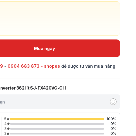
Mua ngay
69
-
0904 683 873 - shopee
để được tư vấn mua hàng
 Inverter 362 lít SJ-FX420VG-CH
bạn
5
100
%
4
0
%
3
0
%
2
0
%