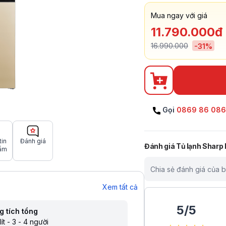
Mua ngay với giá
11.790.000đ
16.990.000
-
31
%
Gọi
0869 86 08
tin
Đánh giá
Đánh giá
Tủ lạnh Sharp
ẩm
Chia sẻ đánh giá của 
Xem tất cả
5
/
5
g tích tổng
lít - 3 - 4 người