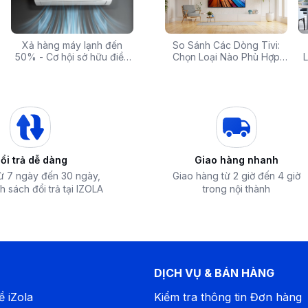
 rẻ,
Xả hàng máy lạnh đến
Top 10 máy lọc nước nóng
Săn Sale Khủng: Hàng
So Sánh Các Dòng Tivi:
Tivi 
mua
50% - Cơ hội sở hữu điều
lạnh tốt nhất đáng mua
Điện Máy Cao Cấp Giảm
Chọn Loại Nào Phù Hợp
Siêu
L
hòa chính hãng giá sốc
nhất hiện nay
Giá Đến 50% Tại iZOLA.VN
Nhất?
T
ăn tủ
àm lạnh đa chiều giúp tăng cường khả năng
g của khoang mát kết hợp với tấm kim loại
khoang. Với nhiệt độ không đổi 0 độ C, tấm
 đều giữa các khu vực bên trong tủ, ngăn
ổi trả dễ dàng
Giao hàng nhanh
từ 7 ngày đến 30 ngày,
Giao hàng từ 2 giờ đến 4 giờ
h sách đổi trả tại IZOLA
trong nội thành
DỊCH VỤ & BÁN HÀNG
ề iZola
Kiểm tra thông tin Đơn hàng