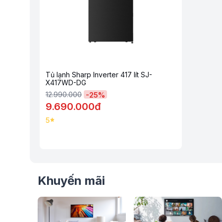
Công nghệ diệt khuẩn tối ưu
Tủ lạnh Sharp 404 lít FX420VG-CH
tích hợp công nghệ An
vi khuẩn và nấm mốc trong không khí, giải quyết triệt để vấn 
giúp khử mùi hiệu quả và giữ thực phẩm tươi lâu hơn.
Công nghệ Nano Ag+ Cu khử mùi hiệu quả
Chiếc tủ lạnh Sharp inverter này được trang bị bộ khử mùi
khuẩn hiệu quả khi bạn bảo quản thực phẩm trong tủ lạnh. V
trong tủ lạnh sẽ đi qua bộ lọc khử mùi Bạc Đồng và khí lạnh 
Tủ lạnh Sharp Inverter 417 lít SJ-
cho chúng phát triển trở lại.
X417WD-DG
12.990.000
-
25
%
9.690.000đ
5
Khuyến mãi