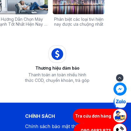
Chính Hãng Giá Rẻ –
Hướng Dẫn Chọn Máy
Tivi sale khủng đến 60%:
Phân biệt các loại tivi hiện
Xả hàng máy 
Các mã báo
 Ưu Đãi Chỉ Có Tại
ạnh Tốt Nhất Hiện Nay –
Cơ hội sở hữu chiếc tivi
nay được ưa chuộng nhất
50% - Cơ hội s
của bếp từ
iêu Chí & Gợi Ý Sản Phẩm
Điện Máy iZola
ước mơ với giá hời
hòa chính hãn
Thương hiệu đảm bảo
Thanh toán an toàn nhiều hình
thức COD, chuyển khoản, trả góp
CHÍNH SÁCH
Tra cứu đơn hàng
Chính sách bảo mật thông tin
090 4683 873