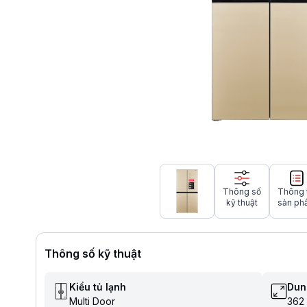
Thông số
Thông 
kỹ thuật
sản ph
Thông số kỹ thuật
Kiểu tủ lạnh
Dun
Multi Door
362 