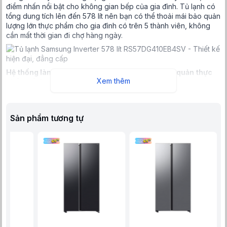
điểm nhấn nổi bật cho không gian bếp của gia đình. Tủ lạnh có
tổng dung tích lên đến 578 lít nên bạn có thể thoải mái bảo quản
lượng lớn thực phẩm cho gia đình có trên 5 thành viên, không
cần mất thời gian đi chợ hàng ngày.
Hệ thống làm lạnh vòm All-around Cooling, bảo quản thực
Xem thêm
phẩm tốt hơn
Sản phẩm tương tự
Hệ thống làm lạnh vòm All-around Cooling đảm bảo hơi lạnh
được phân bổ đều khắp các ngóc ngác, giúp duy trì nhiệt độ ổn
định, không có sự chênh lệch giữa các khu vực, nhờ đó thực
phẩm luôn tươi ngon.
Công nghệ chống đóng tuyết No Frost giúp hơi lạnh được luân
chuyển đều đặn, ngăn ngừa tình trạng đóng tuyết ở cả ngăn
đông và ngăn mát. Điều này không chỉ giúp người dùng tiết kiệm
thời gian vệ sinh khi không cần xả đông, mà còn duy trì hiệu suất