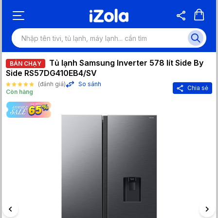
Tủ lạnh Samsung Inverter 578 lít Side By
BÁN CHẠY
Side RS57DG410EB4/SV
(đánh giá)
So sánh
Chia sẻ
Còn hàng