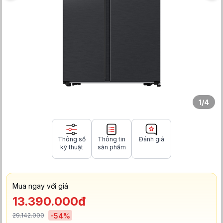
1
/
4
Thông số
Thông tin
Đánh giá
kỹ thuật
sản phẩm
Mua ngay với giá
13.390.000đ
29.142.000
-
54
%