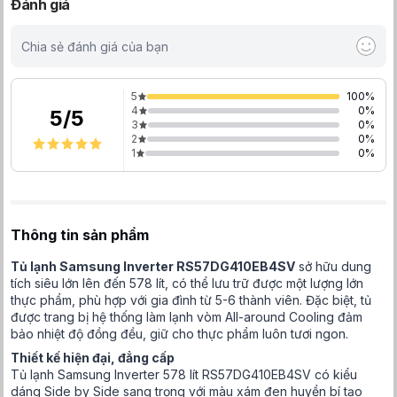
Đánh giá
Chia sẻ đánh giá của bạn
5
100
%
4
0
%
5
/
5
3
0
%
2
0
%
1
0
%
Thông tin sản phẩm
Tủ lạnh Samsung Inverter RS57DG410EB4SV
sở hữu dung
tích siêu lớn lên đến 578 lít, có thể lưu trữ được một lượng lớn
thực phẩm, phù hợp với gia đình từ 5-6 thành viên. Đặc biệt, tủ
được trang bị hệ thống làm lạnh vòm All-around Cooling đảm
bảo nhiệt độ đồng đều, giữ cho thực phẩm luôn tươi ngon.
Thiết kế hiện đại, đẳng cấp
Tủ lạnh Samsung Inverter 578 lít RS57DG410EB4SV có kiểu
dáng Side by Side sang trọng với màu xám đen huyền bí tạo