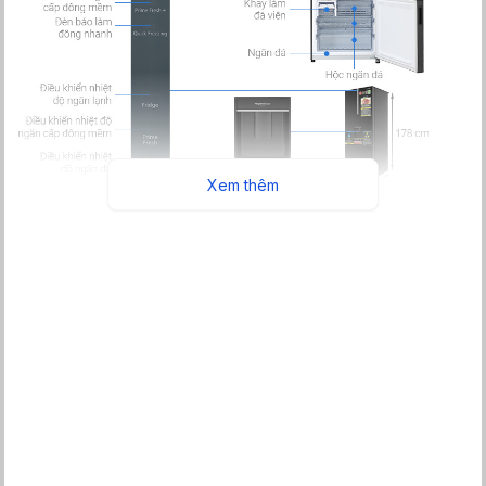
Xem thêm
Bảo quản thực phẩm tươi ngon lên đến 7 ngày với ngăn cấp
đông mềm Prime Fresh+
Tủ lạnh Panasonic Inverter 417 lít NR-BX471GPKV trang bị ngăn
đông mềm Prime Fresh+ có
dung tích ~ 22 lít
, bảo quản thực
phẩm nhờ một lớp đông nhẹ trên bề mặt thực phẩm ở mức nhiệt
độ -3 độ C. Nhờ đó, giữ trọn chất dinh dưỡng, hương vị tươi
ngon của thực phẩm và không phải mất thời gian rã đông trước
khi chế biến.
Bên cạnh đó, với khả năng cấp đông nhanh gấp 4 lần, giảm tốc
độ oxi hóa thực phẩm lên đến 20%, ngăn đông mềm có thể bảo
quản thực phẩm lên đến 7 ngày.