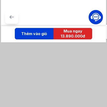
Bên cạnh đó, ngăn lấy nước ngoài này còn làm bằng vật liệu
Mua ngay
không chứa chất BPA gây ung thư nên an toàn khi sử dụng
Thêm vào giỏ
13.890.000đ
được chứng nhận bởi tổ chức quốc tế TÜV Rheinland có trụ sở
chính tại Đức.
*Kết quả kiểm tra cho thấy hộp chứa nước không chứa chất
BPA, được kiểm chứng bởi Tổ chức Quốc tế TÜV Rheinland có
trụ sở tại Đức.
KẾT NỐI IZOLA
Tổng đài mua hàng
0869 86 0869
Chăm sóc khách hàng:
Tổng đài hỗ trợ
0904 683 873 - shopee
Email: izolavietnam@gmail.com -
Hotline:
Tra cứu đơn hàng