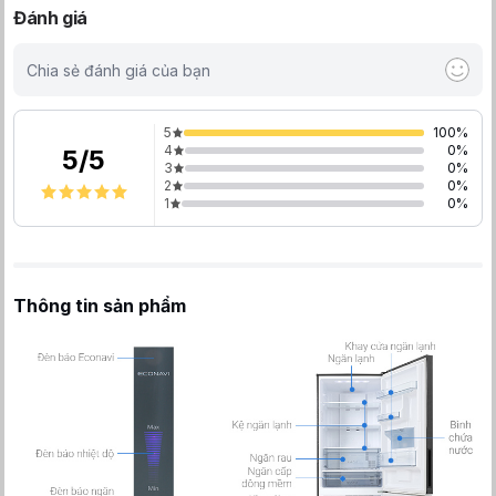
Đánh giá
Chia sẻ đánh giá của bạn
5
100
%
4
0
%
5
/
5
3
0
%
2
0
%
1
0
%
Thông tin sản phẩm