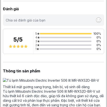
Đánh giá
Chia sẻ đánh giá của bạn
5
100
%
4
0
%
5
/
5
3
0
%
2
0
%
1
0
%
Thông tin sản phẩm
Thiết kế mặt gương sang trọng, bền bỉ, vệ sinh dễ dàng
Tủ lạnh Mitsubishi Electric Inverter 506 lít MR-WX52D-BR-V sở
hữu thiết kế 6 cánh độc đáo, giúp tối đa không gian sử dụng, dễ
dàng cất trữ và phân loại thực phẩm. Đặc biệt, với thiết kế cửa
mặt gương tinh tế, đem đến vẻ sang trọng cho căn hộ của bạn.