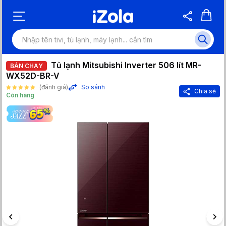
Tủ lạnh Mitsubishi Inverter 506 lít MR-
BÁN CHẠY
WX52D-BR-V
(đánh giá)
So sánh
Chia sẻ
Còn hàng