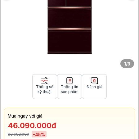
1
/
3
Thông số
Thông tin
Đánh giá
kỹ thuật
sản phẩm
Mua ngay với giá
46.090.000đ
83.682.000
-
45
%