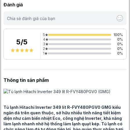
Đánh giá
Chia sẻ đánh giá của bạn
5
100
%
4
0
%
5
/
5
3
0
%
2
0
%
1
0
%
Thông tin sản phẩm
Tủ lạnh Hitachi Inverter 349 lít R-FVY480PGV0 GMG kiểu
ngăn đá trên quen thuộc, sở hữu nhiều tính năng tiết kiệm
điện như cảm biến nhiệt Eco, công nghệ Inverter, khả năng
làm lạnh nhanh nhờ hệ thống làm lạnh quạt kép. Tủ lạnh có
chức năng làm đá tự động tiện lợi, bảo quản thực phẩm tươi