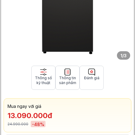
1
/
3
Thông số
Thông tin
Đánh giá
kỹ thuật
sản phẩm
Mua ngay với giá
13.090.000đ
24.990.000
-
48
%