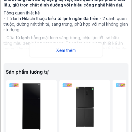
lâu, giữ trọn chất dinh dưỡng với nhiều công nghệ hiện đại.
Tổng quan thiết kế
- Tủ lạnh Hitachi thuộc kiểu
tủ lạnh ngăn đá trên
- 2 cánh quen
thuộc, đường nét tinh tế, sang trọng, phù hợp với mọi không gian
sử dụng.
- Cửa
tủ lạnh
bằng mặt kính sáng bóng, chịu lực tốt, sở hữu
tông màu đen bóng sang trọng. Tay nắm cửa được thiết kế ẩn
tạo sự liền mạch cho chiếc tủ, làm nổi bật vẻ đẹp tinh tế, hiện đại
Xem thêm
cho không gian.
- Dung tích sử dụng
349 lít
, phù hợp với gia đình từ 3 – 4 thành
viên hoặc gia đình ít thành viên hơn nhưng nhu cầu lưu trữ và
Sản phẩm tương tự
bảo quản thực phẩm lớn.