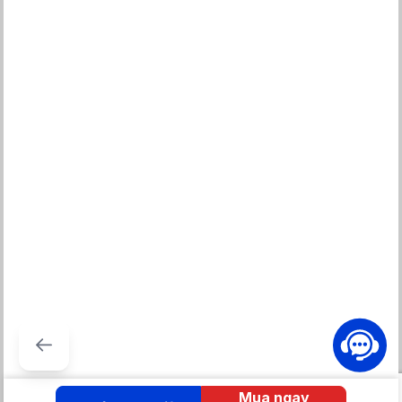
Ngăn đá sở hữu dung tích
147 lít
được phân chia làm nhiều kệ và
ngăn, hộc chứa giúp dễ dàng phân loại, sắp xếp thực phẩm một
cách gọn gàng, khoa học.
Ngăn chuyển đổi
Cạnh bên ngăn đá là ngăn chuyển đổi đa năng có khả năng lưu
trữ đến
91 lít.
Thiết kế các ngăn kéo có thể thay đổi lắp đặt ở 3
vị trí chiều cao khác nhau và đồng thời có thể xoay ngược 90°
để đựng chai lọ dễ dàng hơn.
Mua ngay