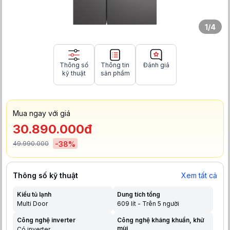
1
/
4
Thông số
Thông tin
Đánh giá
kỹ thuật
sản phẩm
Mua ngay với giá
30.890.000đ
49.990.000
-
38
%
Thông số kỹ thuật
Xem tất cả
Kiểu tủ lạnh
Dung tích tổng
Multi Door
609 lít - Trên 5 người
Công nghệ inverter
Công nghệ kháng khuẩn, khử
mùi
Có inverter