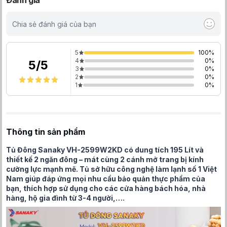
Đánh giá
Chia sẻ đánh giá của bạn
5
100
%
4
0
%
5
/
5
3
0
%
2
0
%
1
0
%
Thông tin sản phẩm
Tủ Đông Sanaky VH-2599W2KD có dung tích 195 Lít và
thiết kế 2 ngăn đông – mát cùng 2 cánh mở trang bị kính
cường lực mạnh mẽ. Tủ sở hữu công nghệ làm lạnh số 1 Việt
Nam giúp đáp ứng mọi nhu cầu bảo quản thực phẩm của
bạn, thích hợp sử dụng cho các cửa hàng bách hóa, nhà
hàng, hộ gia đình từ 3-4 người,….