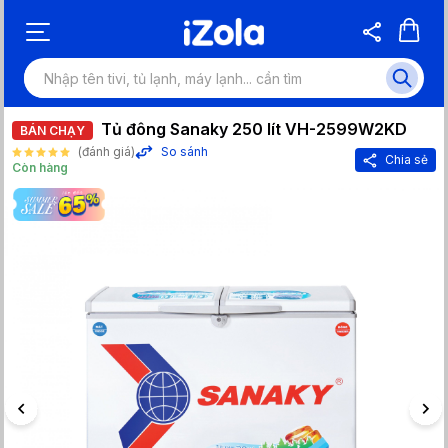
Tủ đông Sanaky 250 lít VH-2599W2KD
BÁN CHẠY
(đánh giá)
So sánh
Chia sẻ
Còn hàng