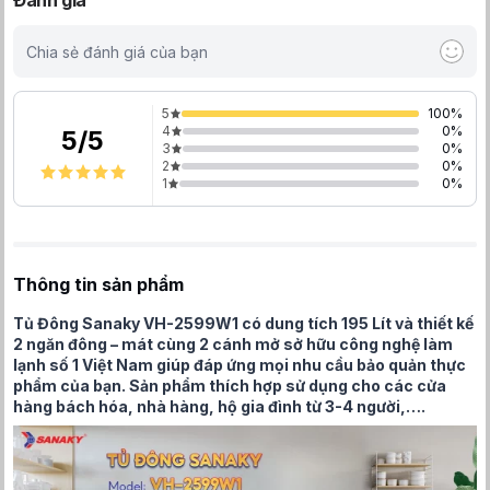
Đánh giá
Chia sẻ đánh giá của bạn
5
100
%
4
0
%
5
/
5
3
0
%
2
0
%
1
0
%
Thông tin sản phẩm
Tủ Đông Sanaky VH-2599W1 có dung tích 195 Lít và thiết kế
2 ngăn đông – mát cùng 2 cánh mở sở hữu công nghệ làm
lạnh số 1 Việt Nam giúp đáp ứng mọi nhu cầu bảo quản thực
phẩm của bạn. Sản phẩm thích hợp sử dụng cho các cửa
hàng bách hóa, nhà hàng, hộ gia đình từ 3-4 người,….