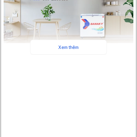
Xem thêm
2 chế độ Đông – Mát dự trữ đa dạng thực phẩm
Chế độ ngăn Đông:
cấp đông thực phẩm nhanh chóng với nhiệt
độ thấp ≤-18°C. Với nhiệt độ này thực phẩm sẽ được bảo vệ khỏi
các vi khuẩn, chống nhiễm khuẩn thực phẩm, lưu giữ trọn vẹn
dưỡng chất.
Những loại thực phẩm cần bảo quản ngăn đông:
Thực phẩm tươi sống như thịt cá, gà bò, hải sản,… cần bảo quản
dài ngày.
Đồ hộp, đồ nấu sẵn sử dụng tích trữ lâu dài.
Các thực phẩm cần nhiệt độ thấp để giữ nguyên hình dáng,
không bị chảy nước: đá lạnh, kem,…
Chế độ ngăn Mát:
thích hợp lưu trữ các loại đồ uống cần ướp
lạnh, rau củ quả cần bảo quản tươi mát trong khoảng thời gian