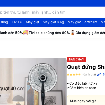
msung
Tivi LG
Máy giặt
Máy giặt 9 Kg
Máy giặt Electrolux
Má
 lạnh đến 50%
Tivi sale khủng đến 60%
Gia dụng giảm đ
BÁN CHẠY
Quạt đứng S
(đánh giá)
S
Có điều kiển từ xa
Cảm biến an toàn
Mua ngay với giá