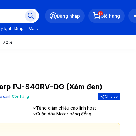
0
Đăng nhập
Giỏ hàng
y lạnh 1.5hp
Máy lạnh LG
Máy lạnh Daikin
Máy lạnh Panasonic
ến 70%
harp PJ-S40RV-DG (Xám đen)
o sánh
Còn hàng
Chia sẻ
Tăng giảm chiều cao linh hoạt
Cuộn dây Motor bằng đồng