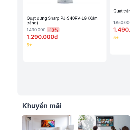
Quạt tr
H
Quạt đứng Sharp PJ-S40RV-LG (Xám
1.850.00
trắng)
1.490
1.490.000
-
13
%
1.290.000đ
5
5
Khuyến mãi