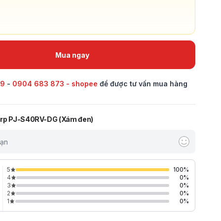
Mua ngay
69
-
0904 683 873 - shopee
để được tư vấn mua hàng
arp PJ-S40RV-DG (Xám đen)
bạn
5
100
%
4
0
%
3
0
%
2
0
%
1
0
%