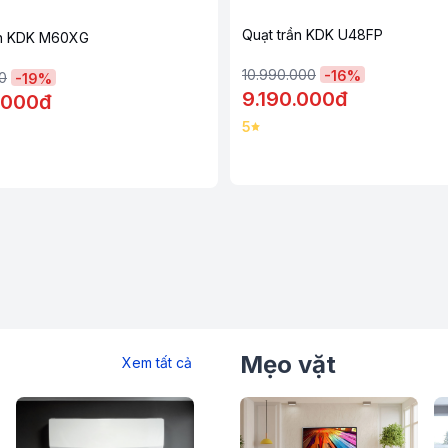
Quạt trần KDK U48FP
ần KDK M60XG
10.990.000
-
16
%
0
-
19
%
9.190.000đ
.000đ
5
Mẹo vặt
Xem tất cả