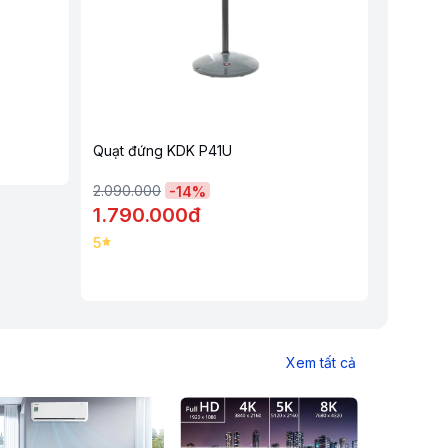
Quạt đứng KDK P41U
2.090.000
-
14
%
1.790.000đ
5
Xem tất cả