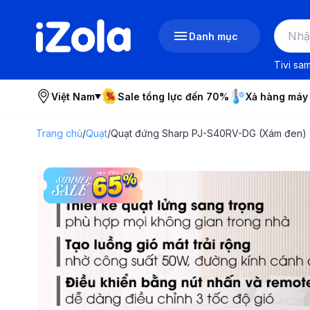
Danh mục
Tivi sa
Việt Nam
Sale tổng lực đến 70%
Xả hàng máy
Trang chủ
/
Quạt
/
Quạt đứng Sharp PJ-S40RV-DG (Xám đen)