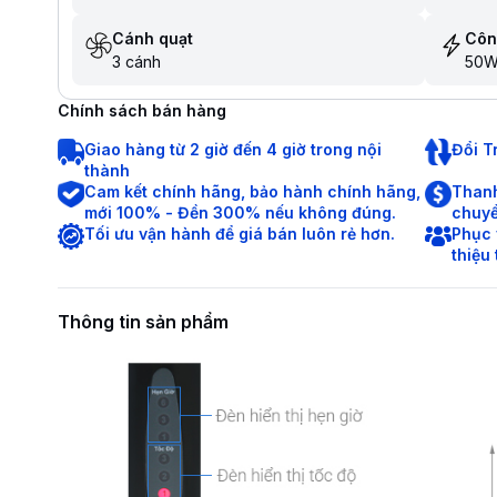
Cánh quạt
Côn
3 cánh
50
Chính sách bán hàng
Giao hàng từ 2 giờ đến 4 giờ trong nội
Đổi T
thành
Cam kết chính hãng, bảo hành chính hãng,
Thanh
mới 100% - Đền 300% nếu không đúng.
chuyể
Tối ưu vận hành để giá bán luôn rẻ hơn.
Phục 
thiệu
Thông tin sản phẩm