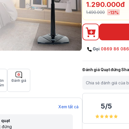
1.290.000đ
1.490.000
-
13
%
Gọi
0869 86 08
Đánh giá
Quạt đứng Sh
tin
Đánh giá
Chia sẻ đánh giá của 
ẩm
5
/
5
Xem tất cả
 quạt
t đứng