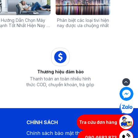
Chính Hãng Giá Rẻ –
Hướng Dẫn Chọn Máy
Tivi sale khủng đến 60%:
Phân biệt các loại tivi hiện
Xả hàng máy 
Các mã báo
 Ưu Đãi Chỉ Có Tại
ạnh Tốt Nhất Hiện Nay –
Cơ hội sở hữu chiếc tivi
nay được ưa chuộng nhất
50% - Cơ hội s
của bếp từ
iêu Chí & Gợi Ý Sản Phẩm
Điện Máy iZola
ước mơ với giá hời
hòa chính hãn
Thương hiệu đảm bảo
Thanh toán an toàn nhiều hình
thức COD, chuyển khoản, trả góp
CHÍNH SÁCH
Tra cứu đơn hàng
Chính sách bảo mật thông tin
090 4683 873