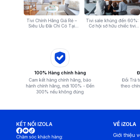
g: Hàng
Tivi Chính Hãng Giá Rẻ –
Các mã báo lỗi thường gặp
Tivi sale khủng đến 60%:
Top 5 tivi 32 inch giá
ấp Giảm
Siêu Ưu Đãi Chỉ Có Tại
của bếp từ và lưu ý khi xử
Cơ hội sở hữu chiếc tivi
chất lượng và đáng 
 iZOLA.VN
Điện Máy iZola
lý
ước mơ với giá hời
nhất hiện nay
ĐIỀU KHIỂN TỪ XA
Điều khiển từ xa với thiết kế đơn giản, dễ dàng thao tác, đem 
trong quá trình sử dụng.
100% Hàng chính hàng
Đ
Cam kết hàng chính hãng, bảo
Đổi Trả 
hành chính hãng, mới 100% - Đền
theo chín
300% nếu không đúng
KẾT NỐI IZOLA
VỀ iZOLA
Giới thiệu v
Chăm sóc khách hàng: