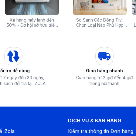
 rẻ,
Xả hàng máy lạnh đến
Top 10 máy lọc nước nóng
Săn Sale Khủng: Hàng
So Sánh Các Dòng Tivi:
Tivi 
mua
50% - Cơ hội sở hữu điều
lạnh tốt nhất đáng mua
Điện Máy Cao Cấp Giảm
Chọn Loại Nào Phù Hợp
Siêu
L
hòa chính hãng giá sốc
nhất hiện nay
Giá Đến 50% Tại iZOLA.VN
Nhất?
T
lại sự thuận tiện tối đa cho người dùng
ổi trả dễ dàng
Giao hàng nhanh
từ 7 ngày đến 30 ngày,
Giao hàng từ 2 giờ đến 4 giờ
h sách đổi trả tại IZOLA
trong nội thành
DỊCH VỤ & BÁN HÀNG
ề iZola
Kiểm tra thông tin Đơn hàng