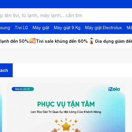
msung
Tivi LG
Máy giặt
Máy giặt 9 Kg
Máy giặt Electrolux
Má
 lạnh đến 50%
Tivi sale khủng đến 60%
Gia dụng giảm đ
sách