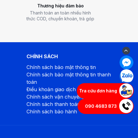
Thương hiệu đảm bảo
Thanh toán an toàn nhiều hình
thức COD, chuyển khoản, trả góp
CHÍNH SÁCH
Chính sách bảo mật thông tin
Chính sách bảo mật thông tin thanh
toán
Điều khoản giao dịch chung
Tra cứu đơn hàng
Chính sách vận chuyển, giao hàng
Chính sách thanh toán
090 4683 873
Chính sách bảo hành