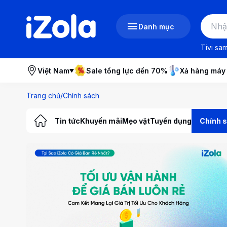
Danh mục
Tivi sa
Việt Nam
Sale tổng lực đến 70%
Xả hàng máy
Trang chủ
/
Chính sách
Tin tức
Khuyến mãi
Mẹo vặt
Tuyển dụng
Chính 