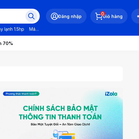
0
Đăng nhập
Giỏ hàng
y lạnh 1.5hp
Máy lạnh LG
Máy lạnh Daikin
Máy lạnh Panasonic
ến 70%