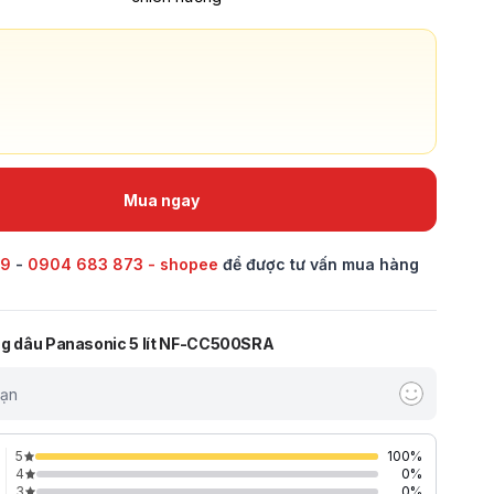
Mua ngay
69
-
0904 683 873 - shopee
để được tư vấn mua hàng
ng dâu Panasonic 5 lít NF-CC500SRA
bạn
5
100
%
4
0
%
3
0
%