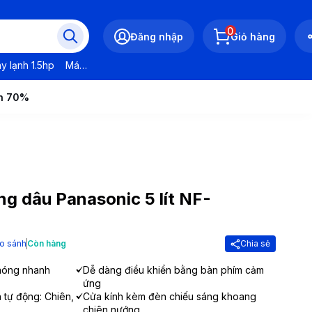
0
Đăng nhập
Giỏ hàng
y lạnh 1.5hp
Máy lạnh LG
Máy lạnh Daikin
Máy lạnh Panasonic
ến 70%
ng dâu Panasonic 5 lít NF-
o sánh
Còn hàng
Chia sẻ
nóng nhanh
Dễ dàng điều khiển bằng bàn phím cảm
ứng
n tự động: Chiên,
Cửa kính kèm đèn chiếu sáng khoang
chiên nướng