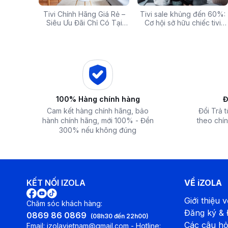
g: Hàng
Tivi Chính Hãng Giá Rẻ –
Các mã báo lỗi thường gặp
Tivi sale khủng đến 60%:
Top 5 tivi 32 inch giá
ấp Giảm
Siêu Ưu Đãi Chỉ Có Tại
của bếp từ và lưu ý khi xử
Cơ hội sở hữu chiếc tivi
chất lượng và đáng 
 iZOLA.VN
Điện Máy iZola
lý
ước mơ với giá hời
nhất hiện nay
Làm nóng không gian 360°
Với công suất lớn 1450W cùng thiết kế quạt đảo chiều 360°,
và nhanh chóng làm chín thức ăn.
100% Hàng chính hàng
Đ
Cam kết hàng chính hãng, bảo
Đổi Trả 
hành chính hãng, mới 100% - Đền
theo chín
300% nếu không đúng
KẾT NỐI IZOLA
VỀ iZOLA
Giới thiệu v
Chăm sóc khách hàng:
Đăng ký &
0869 86 0869
(08h30 đến 22h00)
Các câu hỏ
Email: izolavietnam@gmail.com - Hotline: