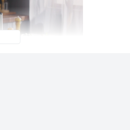
 được thức ăn trong nồi từ đó có thể điều
 việc thức ăn bị quá nhiệt hay cháy xém.