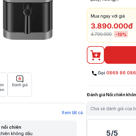
Mua ngay với giá
3.890.000đ
4.790.000
-
19
%
Gọi
0869 86 08
tin
Đánh giá
ẩm
Đánh giá
Nồi chiên khô
Chia sẻ đánh giá của 
Xem tất cả
 nồi chiên
5
/
5
chiên không dầu