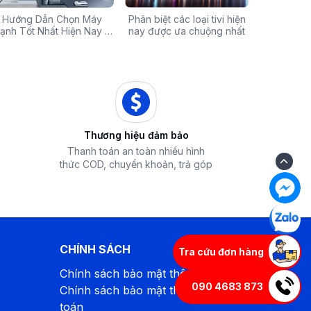
Chính Hãng Giá Rẻ –
Hướng Dẫn Chọn Máy
Tivi sale khủng đến 60%:
Phân biệt các loại tivi hiện
Xả hàng máy 
Các mã báo
 Ưu Đãi Chỉ Có Tại
ạnh Tốt Nhất Hiện Nay –
Cơ hội sở hữu chiếc tivi
nay được ưa chuộng nhất
50% - Cơ hội s
của bếp từ
iêu Chí & Gợi Ý Sản Phẩm
Điện Máy iZola
ước mơ với giá hời
hòa chính hãn
Thương hiệu đảm bảo
Thanh toán an toàn nhiều hình
thức COD, chuyển khoản, trả góp
CHÍNH SÁCH
Tra cứu đơn hàng
Chính sách bảo mật thông tin
090 4683 873
Chính sách bảo mật thông tin thanh
toán