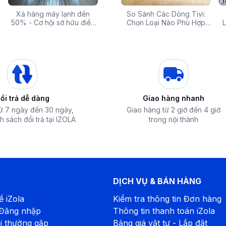
 rẻ,
Xả hàng máy lạnh đến
Top 10 máy lọc nước nóng
Săn Sale Khủng: Hàng
So Sánh Các Dòng Tivi:
Tivi 
mua
50% - Cơ hội sở hữu điều
lạnh tốt nhất đáng mua
Điện Máy Cao Cấp Giảm
Chọn Loại Nào Phù Hợp
Siêu
L
hòa chính hãng giá sốc
nhất hiện nay
Giá Đến 50% Tại iZOLA.VN
Nhất?
T
 giúp cho nhiệt tỏa đều khắp khoang chiên
ổi trả dễ dàng
Giao hàng nhanh
từ 7 ngày đến 30 ngày,
Giao hàng từ 2 giờ đến 4 giờ
h sách đổi trả tại IZOLA
trong nội thành
DỊCH VỤ & BÁN HÀNG
ề iZola
Kiểm tra thông tin Đơn hàng
 Đăng nhập
Thông tin thanh toán iZola
i thường gặp
Bảng giá vật tư - Lắp đặt