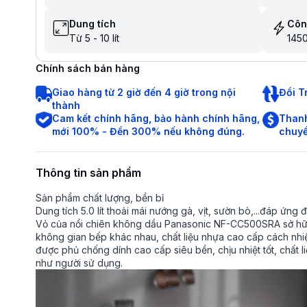
Dung tích
Côn
Từ 5 - 10 lít
145
Chính sách bán hàng
Giao hàng từ 2 giờ đến 4 giờ trong nội
Đổi T
thành
Cam kết chính hãng, bảo hành chính hãng,
Thanh
mới 100% - Đền 300% nếu không đúng.
chuyể
Thông tin sản phẩm
Sản phẩm chất lượng, bền bỉ
Dung tích 5.0 lít thoải mái nướng gà, vịt, sườn bò,...đáp ứng
Vỏ của nồi chiên không dầu Panasonic NF-CC500SRA sở hữu 
không gian bếp khác nhau, chất liệu nhựa cao cấp cách nhi
được phủ chống dính cao cấp siêu bền, chịu nhiệt tốt, chất
như người sử dụng.