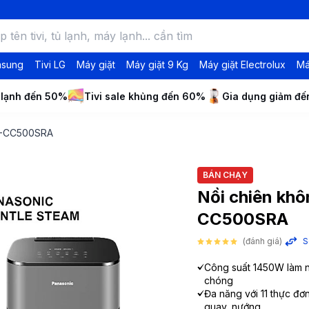
msung
Tivi LG
Máy giặt
Máy giặt 9 Kg
Máy giặt Electrolux
Má
 lạnh đến 50%
Tivi sale khủng đến 60%
Gia dụng giảm đ
NF-CC500SRA
BÁN CHẠY
Nồi chiên khô
CC500SRA
(đánh giá)
S
Công suất 1450W làm 
chóng
Đa năng với 11 thực đơ
quay, nướng,...