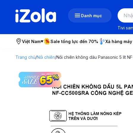
Danh mục
Tivi sa
Việt Nam
Sale tổng lực đến 70%
Xả hàng máy
Trang chủ
/
Nồi chiên
/
Nồi chiên không dâu Panasonic 5 lít 