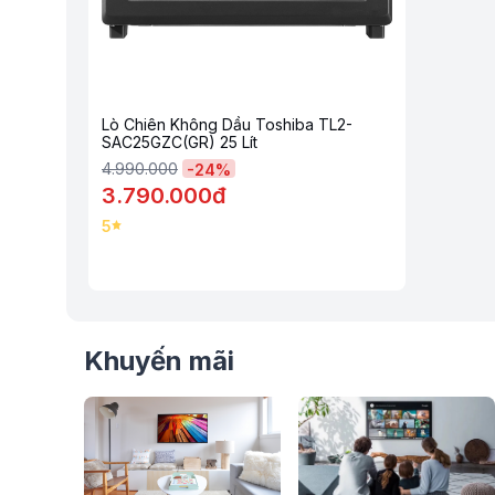
Lò Chiên Không Dầu Toshiba TL2-
SAC25GZC(GR) 25 Lít
4.990.000
-
24
%
3.790.000đ
5
Khuyến mãi