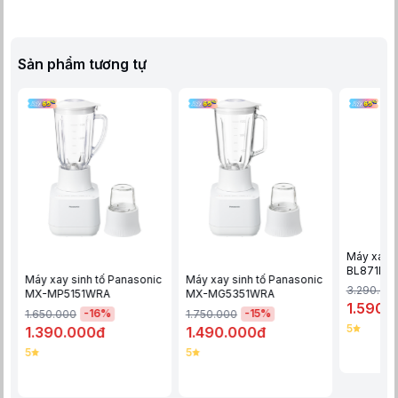
Sản phẩm tương tự
Máy xay s
BL871D31
Máy xay sinh tố Panasonic
Máy xay sinh tố Panasonic
3.290.00
MX-MP5151WRA
MX-MG5351WRA
1.590.
-
16
%
-
15
%
1.650.000
1.750.000
5
1.390.000đ
1.490.000đ
5
5