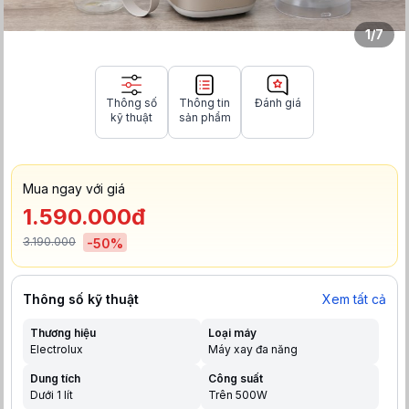
1
/
7
Thông số
Thông tin
Đánh giá
kỹ thuật
sản phẩm
Mua ngay với giá
1.590.000đ
3.190.000
-
50
%
Thông số kỹ thuật
Xem tất cả
Thương hiệu
Loại máy
Electrolux
Máy xay đa năng
Dung tích
Công suất
Dưới 1 lít
Trên 500W