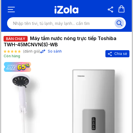
Máy tắm nước nóng trực tiếp Toshiba
BÁN CHẠY
TWH-45MCNVN(S)-WB
(đánh giá)
So sánh
Chia sẻ
Còn hàng