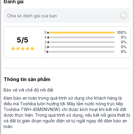
Đánh giá
Chia sẻ đánh giá của bạn
5
100
%
4
0
%
5
/
5
3
0
%
2
0
%
1
0
%
Thông tin sản phẩm
Bảo vệ với chế độ nối đất
Đảm bảo an toàn trong quá trình sử dụng cho khách hàng là
điều mà Toshiba luôn hướng tới. Máy tắm nước nóng trực tiếp
Toshiba TWH-45MSNVN(W) chỉ được kích hoạt khi kết nối đất
được thực hiện. Trong quá trình sử dụng, nếu kết nối giữa thiết bị
và đất bị gián đoạn nguồn điện sẽ tự ngắt ngay để đảm bảo an
toàn.