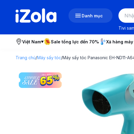
Danh mục
Tivi sa
Việt Nam
Sale tổng lực đến 70%
Xả hàng máy
Trang chủ
/
Máy sấy tóc
/
Máy sấy tóc Panasonic EH-ND11-A6