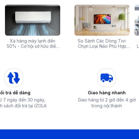
 rẻ,
Xả hàng máy lạnh đến
Top 10 máy lọc nước nóng
Săn Sale Khủng: Hàng
So Sánh Các Dòng Tivi:
Tivi 
mua
50% - Cơ hội sở hữu điều
lạnh tốt nhất đáng mua
Điện Máy Cao Cấp Giảm
Chọn Loại Nào Phù Hợp
Siêu
L
hòa chính hãng giá sốc
nhất hiện nay
Giá Đến 50% Tại iZOLA.VN
Nhất?
T
ổi trả dễ dàng
Giao hàng nhanh
từ 7 ngày đến 30 ngày,
Giao hàng từ 2 giờ đến 4 giờ
h sách đổi trả tại IZOLA
trong nội thành