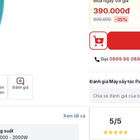
Mua ngay với giá
390.000đ
600.000
-
35
%
Gọi
0869 86 08
Đánh giá
Máy sấy tóc 
tin
Đánh giá
ẩm
Chia sẻ đánh giá của 
Xem tất cả
5
/
5
g suất
1000 - 2000W