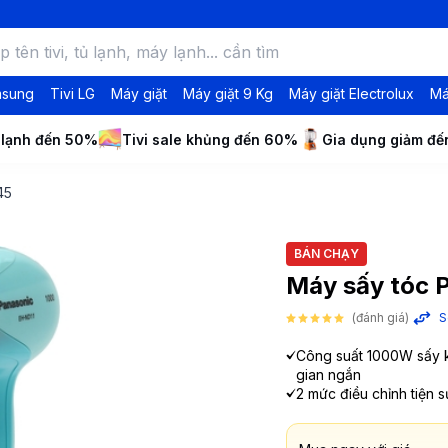
msung
Tivi LG
Máy giặt
Máy giặt 9 Kg
Máy giặt Electrolux
Má
 lạnh đến 50%
Tivi sale khủng đến 60%
Gia dụng giảm đ
45
BÁN CHẠY
Máy sấy tóc 
(đánh giá)
S
Công suất 1000W sấy k
gian ngắn
2 mức điều chỉnh tiện 