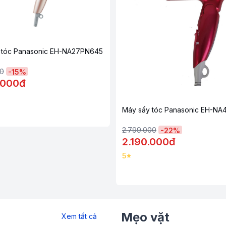
 tóc Panasonic EH-NA27PN645
00
-
15
%
.000đ
Máy sấy tóc Panasonic EH-N
2.799.000
-
22
%
2.190.000đ
5
Mẹo vặt
Xem tất cả