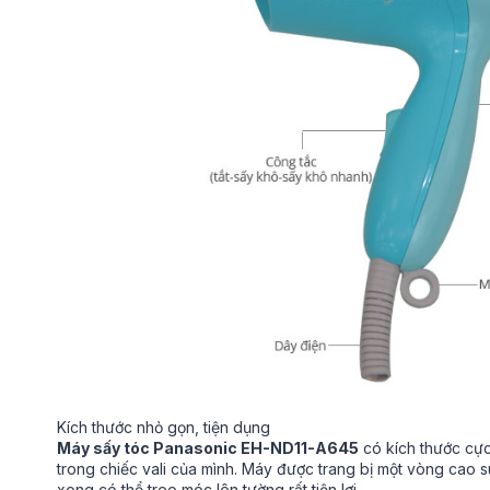
Kích thước nhỏ gọn, tiện dụng
Máy sấy tóc Panasonic EH-ND11-A645
có kích thước cực
trong chiếc vali của mình. Máy được trang bị một vòng cao 
xong có thể treo móc lên tường rất tiện lợi.