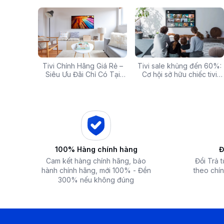
g: Hàng
Tivi Chính Hãng Giá Rẻ –
Các mã báo lỗi thường gặp
Tivi sale khủng đến 60%:
Top 5 tivi 32 inch giá
ấp Giảm
Siêu Ưu Đãi Chỉ Có Tại
của bếp từ và lưu ý khi xử
Cơ hội sở hữu chiếc tivi
chất lượng và đáng 
 iZOLA.VN
Điện Máy iZola
lý
ước mơ với giá hời
nhất hiện nay
100% Hàng chính hàng
Đ
Cam kết hàng chính hãng, bảo
Đổi Trả 
hành chính hãng, mới 100% - Đền
theo chín
300% nếu không đúng