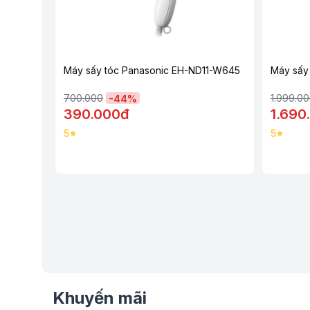
Máy sấy tóc Panasonic EH-ND11-W645
Máy sấy
700.000
1.999.0
-
44
%
390.000đ
1.690
5
5
Khuyến mãi