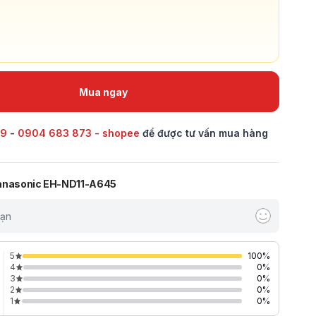
Mua ngay
69
-
0904 683 873 - shopee
để được tư vấn mua hàng
Panasonic EH-ND11-A645
bạn
5
100
%
4
0
%
3
0
%
2
0
%
1
0
%