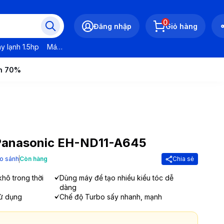
0
Đăng nhập
Giỏ hàng
y lạnh 1.5hp
Máy lạnh LG
Máy lạnh Daikin
Máy lạnh Panasonic
ến 70%
Panasonic EH-ND11-A645
o sánh
Còn hàng
Chia sẻ
hô trong thời
Dùng máy để tạo nhiều kiểu tóc dễ
dàng
sử dụng
Chế độ Turbo sấy nhanh, mạnh