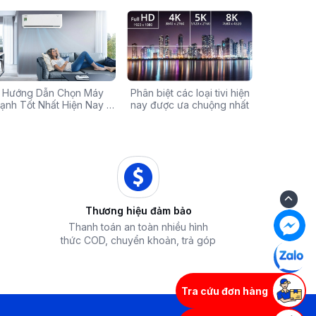
Chính Hãng Giá Rẻ –
Hướng Dẫn Chọn Máy
Tivi sale khủng đến 60%:
Phân biệt các loại tivi hiện
Xả hàng máy 
Các mã báo
 Ưu Đãi Chỉ Có Tại
ạnh Tốt Nhất Hiện Nay –
Cơ hội sở hữu chiếc tivi
nay được ưa chuộng nhất
50% - Cơ hội s
của bếp từ
iêu Chí & Gợi Ý Sản Phẩm
Điện Máy iZola
ước mơ với giá hời
hòa chính hãn
Thương hiệu đảm bảo
Thanh toán an toàn nhiều hình
thức COD, chuyển khoản, trả góp
Tra cứu đơn hàng