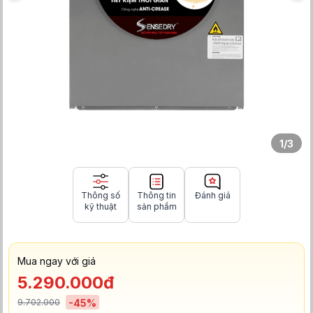
1
/
3
Thông số
Thông tin
Đánh giá
kỹ thuật
sản phẩm
Mua ngay với giá
5.290.000đ
9.702.000
-
45
%