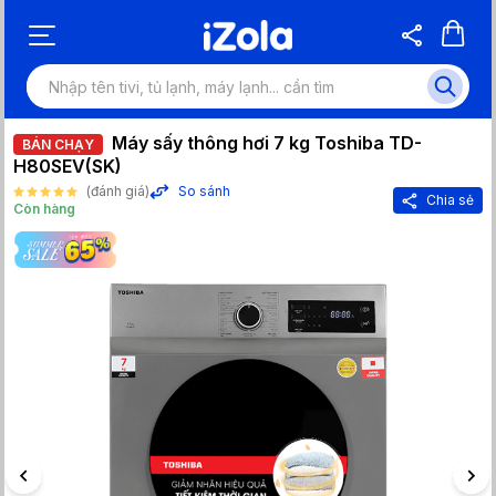
Máy sấy thông hơi 7 kg Toshiba TD-
BÁN CHẠY
H80SEV(SK)
(đánh giá)
So sánh
Chia sẻ
Còn hàng