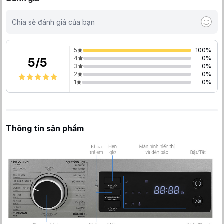
Chia sẻ đánh giá của bạn
5
100
%
4
0
%
5
/
5
3
0
%
2
0
%
1
0
%
Thông tin sản phẩm