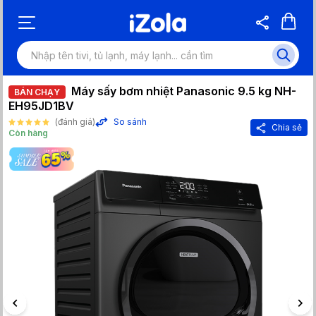
Máy sấy bơm nhiệt Panasonic 9.5 kg NH-
BÁN CHẠY
EH95JD1BV
(đánh giá)
So sánh
Chia sẻ
Còn hàng