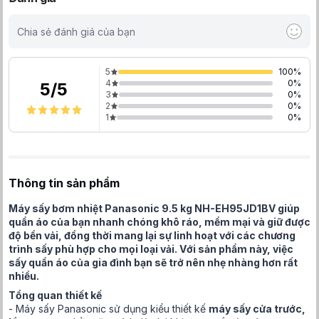
Chia sẻ đánh giá của bạn
5
100
%
4
0
%
5
/
5
3
0
%
2
0
%
1
0
%
Thông tin sản phẩm
Máy sấy bơm nhiệt Panasonic 9.5 kg NH-EH95JD1BV giúp
quần áo của bạn nhanh chóng khô ráo, mềm mại và giữ được
độ bền vải, đồng thời mang lại sự linh hoạt với các chương
trình sấy phù hợp cho mọi loại vải. Với sản phẩm này, việc
sấy quần áo của gia đình bạn sẽ trở nên nhẹ nhàng hơn rất
nhiều.
Tổng quan thiết kế
- Máy sấy Panasonic sử dụng kiểu thiết kế
máy sấy cửa trước,