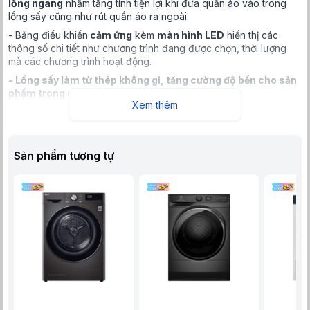
lồng ngang
nhằm tăng tính tiện lợi khi đưa quần áo vào trong
lồng sấy cũng như rút quần áo ra ngoài.
- Bảng điều khiển
cảm ứng
kèm
màn hình LED
hiển thị các
thông số chi tiết như chương trình đang được chọn, thời lượng
mà các chương trình hoạt động.
-
Lồng sấy làm từ thép không gỉ, tăng cường độ bền cho sản
phẩm trong quá trình sử dụng.
Xem thêm
Sản phẩm tương tự
Đặc điểm và cơ chế sấy