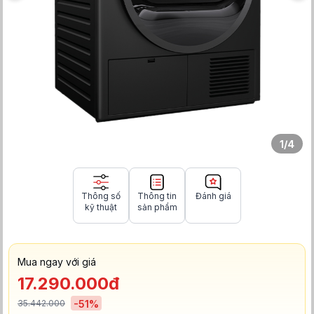
1
/
4
Thông số
Thông tin
Đánh giá
kỹ thuật
sản phẩm
Mua ngay với giá
17.290.000đ
35.442.000
-
51
%