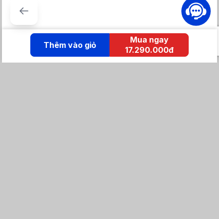
- Công nghệ
Inverter
được trang bị trong máy góp phần tiết
kiệm điện năng hiệu quả.
Mua ngay
Thêm vào giỏ
17.290.000đ
KẾT NỐI IZOLA
Tổng đài mua hàng
0869 86 0869
Chăm sóc khách hàng:
Tổng đài hỗ trợ
0904 683 873 - shopee
Email: izolavietnam@gmail.com -
Các tiện ích của máy
Hotline:
-
Khi sử dụng chức năng hẹn giờ sấy
, bạn
có thể hẹn giờ khởi
động chương trình sấy mong muốn với thời gian tối đa là 24
giờ.
Tra cứu đơn hàng
- Tiết kiệm thời gian sấy quần áo với chức năng
sấy nhanh 35
phút
, phù hợp cho các loại vải mặc thông dụng hàng ngày hoặc