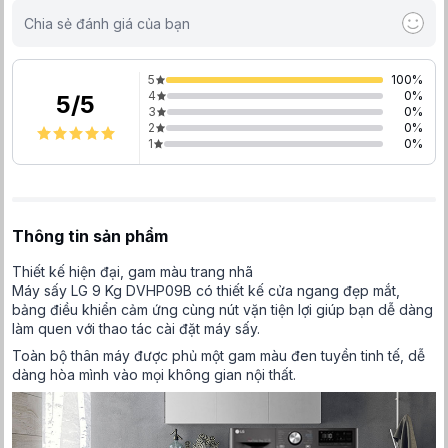
Chia sẻ đánh giá của bạn
5
100
%
4
0
%
5
/
5
3
0
%
2
0
%
1
0
%
Thông tin sản phẩm
Thiết kế hiện đại, gam màu trang nhã
Máy sấy LG 9 Kg DVHP09B có thiết kế cửa ngang đẹp mắt,
bảng điều khiển cảm ứng cùng nút vặn tiện lợi giúp bạn dễ dàng
làm quen với thao tác cài đặt máy sấy.
Toàn bộ thân máy được phủ một gam màu đen tuyền tinh tế, dễ
dàng hòa mình vào mọi không gian nội thất.