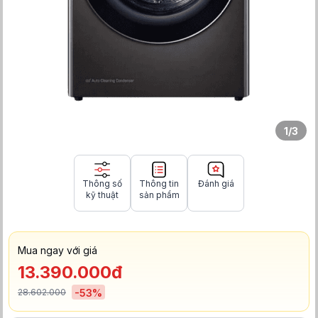
1
/
3
Thông số
Thông tin
Đánh giá
kỹ thuật
sản phẩm
Mua ngay với giá
13.390.000đ
28.602.000
-
53
%