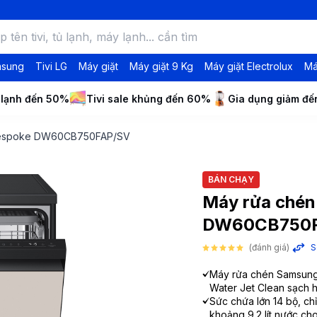
msung
Tivi LG
Máy giặt
Máy giặt 9 Kg
Máy giặt Electrolux
Má
 lạnh đến 50%
Tivi sale khủng đến 60%
Gia dụng giảm đ
 Bespoke DW60CB750FAP/SV
BÁN CHẠY
Máy rửa chén
DW60CB750F
(đánh giá)
S
Máy rửa chén Samsung
Water Jet Clean sạch 
Sức chứa lớn 14 bộ, chỉ
khoảng 9.2 lít nước cho