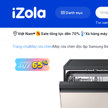
Danh mục
Tivi sa
Việt Nam
Sale tổng lực đến 70%
Xả hàng máy
Trang chủ
/
Máy rửa chén
/
Máy rửa chén độc lập Samsung