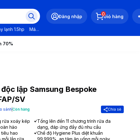
0
Đăng nhập
Giỏ hàng
y lạnh 1.5hp
Máy lạnh LG
Máy lạnh Daikin
Máy lạnh Panasonic
ến 70%
 độc lập Samsung Bespoke
AP/SV
o sánh
Còn hàng
Chia sẻ
 rửa xoáy kép
Tổng lên đến 11 chương trình rửa đa
hoàn hảo
dạng, đáp ứng đầy đủ nhu cầu
 tiêu hao
Chế độ Hygiene Plus diệt khuẩn
 mỗi lần rửa
99.999%, an tâm ăn uống mỗi ngày