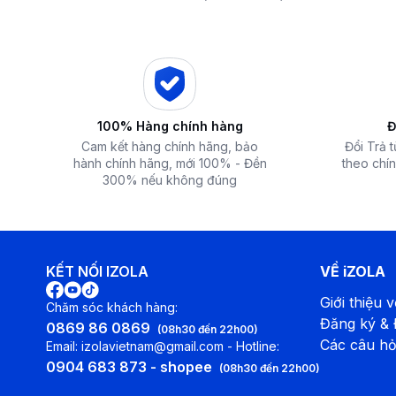
 iZOLA.VN
Điện Máy iZola
lý
ước mơ với giá hời
nhất hiện nay
100% Hàng chính hàng
Đ
Cam kết hàng chính hãng, bảo
Đổi Trả 
hành chính hãng, mới 100% - Đền
theo chín
300% nếu không đúng
KẾT NỐI IZOLA
VỀ iZOLA
Giới thiệu v
Chăm sóc khách hàng:
Đăng ký &
0869 86 0869
(08h30 đến 22h00)
Các câu hỏ
Email: izolavietnam@gmail.com - Hotline:
0904 683 873 - shopee
(08h30 đến 22h00)