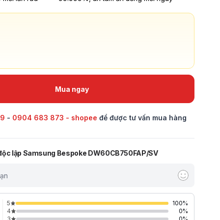
Mua ngay
69
-
0904 683 873 - shopee
để được tư vấn mua hàng
 độc lập Samsung Bespoke DW60CB750FAP/SV
bạn
5
100
%
4
0
%
3
0
%