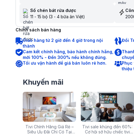
Số chén bát rửa được
Côn
11 - 15 bộ (3 - 4 bữa ăn Việt)
200
Chính sách bán hàng
Giao hàng từ 2 giờ đến 4 giờ trong nội
Đổi T
thành
Cam kết chính hãng, bảo hành chính hãng,
Thanh
mới 100% - Đền 300% nếu không đúng.
chuyể
Tối ưu vận hành để giá bán luôn rẻ hơn.
Phục 
thiệu
Khuyến mãi
g: Hàng
Tivi Chính Hãng Giá Rẻ –
Các mã báo lỗi thường gặp
Tivi sale khủng đến 60%:
Top 5 tivi 32 inch giá
ấp Giảm
Siêu Ưu Đãi Chỉ Có Tại
của bếp từ và lưu ý khi xử
Cơ hội sở hữu chiếc tivi
chất lượng và đáng 