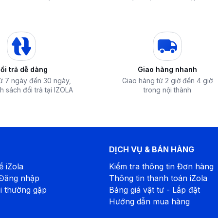
hòa chính hãng giá sốc
nhất hiện nay
Giá Đến 50% Tại iZOLA.VN
Nhất?
T
ổi trả dễ dàng
Giao hàng nhanh
từ 7 ngày đến 30 ngày,
Giao hàng từ 2 giờ đến 4 giờ
h sách đổi trả tại IZOLA
trong nội thành
DỊCH VỤ & BÁN HÀNG
ề iZola
Kiểm tra thông tin Đơn hàng
 Đăng nhập
Thông tin thanh toán iZola
i thường gặp
Bảng giá vật tư - Lắp đặt
Hướng dẫn mua hàng