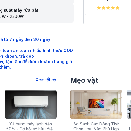
g suất máy rửa bát
0W - 2300W
rả từ 7 ngày đến 30 ngày
 toán an toàn nhiều hình thức COD,
n khoản, trả góp
vụ tận tâm để được khách hàng giới
 thêm.
Mẹo vặt
Xem tất cả
 rẻ,
Xả hàng máy lạnh đến
Top 10 máy lọc nước nóng
Săn Sale Khủng: Hàng
So Sánh Các Dòng Tivi:
Tivi 
mua
50% - Cơ hội sở hữu điều
lạnh tốt nhất đáng mua
Điện Máy Cao Cấp Giảm
Chọn Loại Nào Phù Hợp
Siêu
L