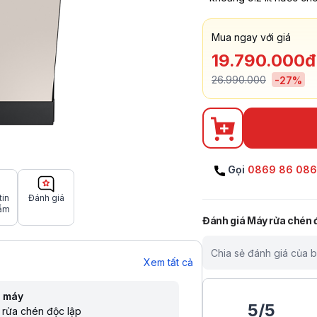
Mua ngay với giá
19.790.000đ
26.990.000
-
27
%
Gọi
0869 86 08
tin
Đánh giá
ẩm
Đánh giá
Máy rửa chén
Chia sẻ đánh giá của 
Xem tất cả
i máy
5
/
5
rửa chén độc lập