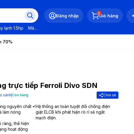
0
Đăng nhập
Giỏ hàng
y lạnh 1.5hp
Máy lạnh LG
Máy lạnh Daikin
Máy lạnh Panasonic
ến 70%
 trực tiếp Ferroli Divo SDN
o sánh
Còn hàng
Chia sẻ
ồng nguyên chất
Hệ thống an toàn tuyệt đối chống điện
à làm nóng
giật ELCB khi phát hiện rò rỉ sẽ ngắt
mạch điện.
õ ràng, thể hiện
trạng hoạt động