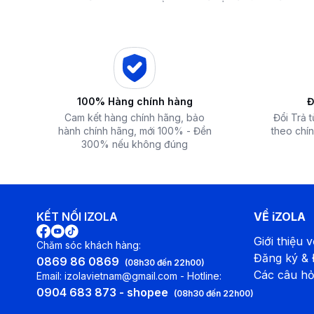
 iZOLA.VN
Điện Máy iZola
lý
ước mơ với giá hời
nhất hiện nay
100% Hàng chính hàng
Đ
Cam kết hàng chính hãng, bảo
Đổi Trả 
hành chính hãng, mới 100% - Đền
theo chín
300% nếu không đúng
KẾT NỐI IZOLA
VỀ iZOLA
Giới thiệu v
Chăm sóc khách hàng:
Thiết kế mỏng, nhẹ, sang trọng
Đăng ký &
Độ dày của mỗi bình nước nóng chỉ 7cm, trọng lượng chỉ từ 
0869 86 0869
(08h30 đến 22h00)
tiện nghi hơn, ngay cả trong một diện tích rất nhỏ
Các câu hỏ
Email: izolavietnam@gmail.com - Hotline:
0904 683 873 - shopee
(08h30 đến 22h00)
Van điều chỉnh lưu lượng thuận tiện, chất lượng
Van điều chỉnh lưu lượng đặc biệt, dễ dàng điều chỉnh lưu 