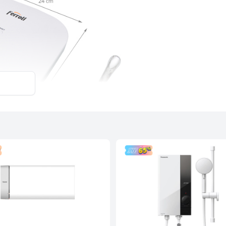
 vệ tiếp đất an toàn, chế độ bảo vệ rò rỉ
hiệt, chống cháy khô, chế độ bảo vệ khi
 dài tuổi thọ cho thiết bị.