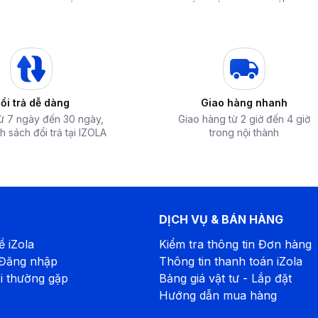
hòa chính hãng giá sốc
nhất hiện nay
Giá Đến 50% Tại iZOLA.VN
Nhất?
T
ổi trả dễ dàng
Giao hàng nhanh
từ 7 ngày đến 30 ngày,
Giao hàng từ 2 giờ đến 4 giờ
h sách đổi trả tại IZOLA
trong nội thành
DỊCH VỤ & BÁN HÀNG
ề iZola
Kiểm tra thông tin Đơn hàng
 Đăng nhập
Thông tin thanh toán iZola
2,75kg đến 3,08kg. Phòng tắm sẽ trở nên
i thường gặp
Bảng giá vật tư - Lắp đặt
Hướng dẫn mua hàng
lượng nước như ý muốn. Có độ bền cao.