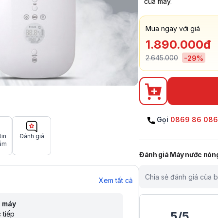
của máy.
Mua ngay với giá
1.890.000đ
2.645.000
-
29
%
Gọi
0869 86 08
tin
Đánh giá
ẩm
Đánh giá
Máy nước nóng 
Chia sẻ đánh giá của 
Xem tất cả
i máy
5
/
5
 tiếp