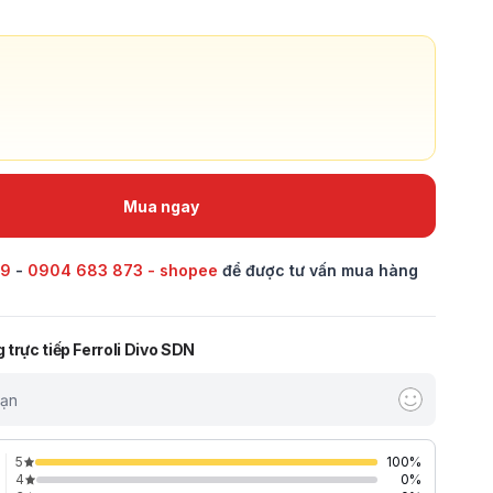
Mua ngay
69
-
0904 683 873 - shopee
để được tư vấn mua hàng
trực tiếp Ferroli Divo SDN
bạn
5
100
%
4
0
%