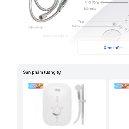
Xem thêm
Sản phẩm tương tự
Chế độ bảo vệ an toàn đa cấp
Công nghệ làm nóng tách điện và nước riêng biệt, chế độ bảo
độc lập, chế độ tự phát hiện lỗi, chế độ bảo vệ chống quá n
nước trong bình thấp, bộ lọc nâng cao chất lượng nước và kéo