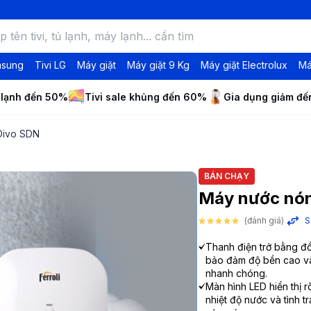
msung
Tivi LG
Máy giặt
Máy giặt 9 Kg
Máy giặt Electrolux
Má
 lạnh đến 50%
Tivi sale khủng đến 60%
Gia dụng giảm đ
 Divo SDN
BÁN CHẠY
Máy nước nóng
(đánh giá)
S
Thanh điện trở bằng đ
bảo đảm độ bền cao v
nhanh chóng.
Màn hình LED hiển thị r
nhiệt độ nước và tình 