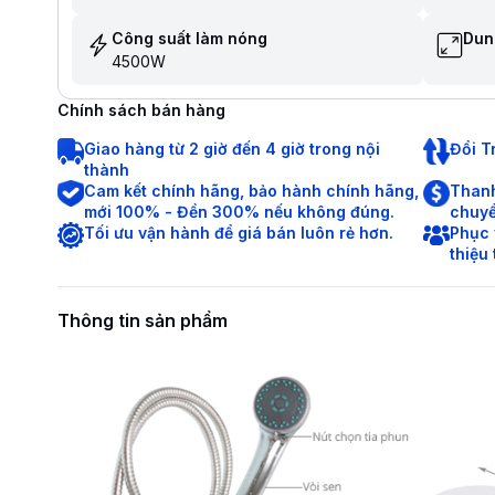
Công suất làm nóng
Dun
4500W
Chính sách bán hàng
Giao hàng từ 2 giờ đến 4 giờ trong nội
Đổi T
thành
Cam kết chính hãng, bảo hành chính hãng,
Thanh
mới 100% - Đền 300% nếu không đúng.
chuyể
Tối ưu vận hành để giá bán luôn rẻ hơn.
Phục 
thiệu
Thông tin sản phẩm