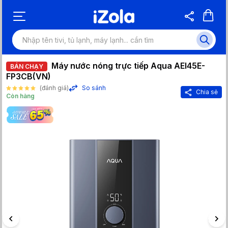
Máy nước nóng trực tiếp Aqua AEI45E-
BÁN CHẠY
FP3CB(VN)
(đánh giá)
So sánh
Chia sẻ
Còn hàng