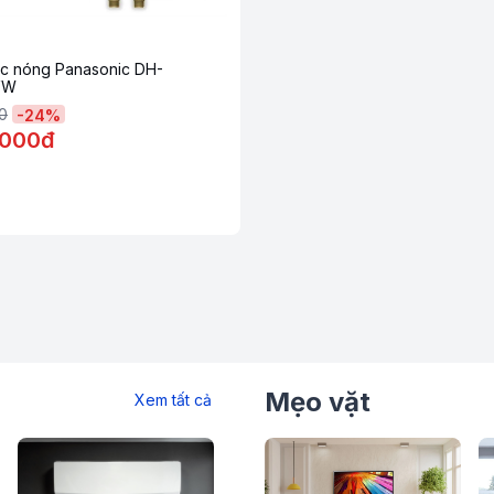
c nóng Panasonic DH-
VW
0
-
24
%
.000đ
Mẹo vặt
Xem tất cả