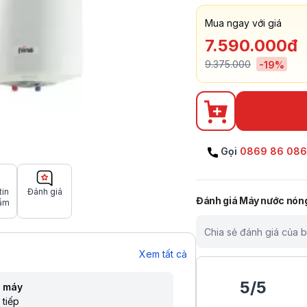
Mua ngay với giá
7.590.000đ
9.375.000
-
19
%
Gọi
0869 86 08
tin
Đánh giá
Đánh giá
Máy nước nóng 
ẩm
Chia sẻ đánh giá của 
Xem tất cả
5
/
5
i máy
 tiếp