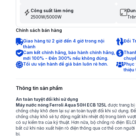
Công suất làm nóng
Dun
2500W/5000W
Trên
Chính sách bán hàng
Giao hàng từ 2 giờ đến 4 giờ trong nội
Đổi T
thành
Cam kết chính hãng, bảo hành chính hãng,
Thanh
mới 100% - Đền 300% nếu không đúng.
chuyể
Tối ưu vận hành để giá bán luôn rẻ hơn.
Phục 
thiệu
Thông tin sản phẩm
An toàn tuyệt đối khi sử dụng
Máy nước nóng Ferroli
Aqua 50H ECB 125L
được trang bị 
chống cháy khô đem lại sự an toàn tuyệt đối khi sử dụng. Để
chống cháy khô sẽ tự động ngắt khi nhiệt độ trong bình vượt
có sự kiểm tra của kỹ thuật. Hơn nữa, bộ chống rò điện (ELCB)
bất cứ khi nào xuất hiện rò điện thông qua cơ thể con người
bị.