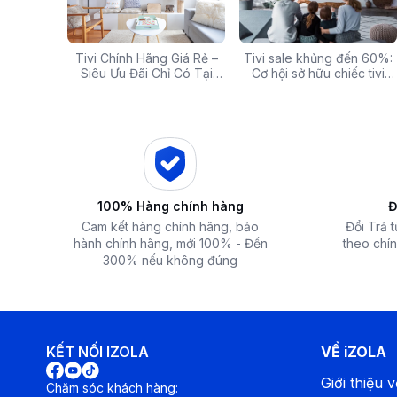
g: Hàng
Tivi Chính Hãng Giá Rẻ –
Các mã báo lỗi thường gặp
Tivi sale khủng đến 60%:
Top 5 tivi 32 inch giá
ấp Giảm
Siêu Ưu Đãi Chỉ Có Tại
của bếp từ và lưu ý khi xử
Cơ hội sở hữu chiếc tivi
chất lượng và đáng 
 iZOLA.VN
Điện Máy iZola
lý
ước mơ với giá hời
nhất hiện nay
100% Hàng chính hàng
Đ
Cam kết hàng chính hãng, bảo
Đổi Trả 
hành chính hãng, mới 100% - Đền
theo chín
300% nếu không đúng
KẾT NỐI IZOLA
VỀ iZOLA
Giới thiệu v
Chăm sóc khách hàng: