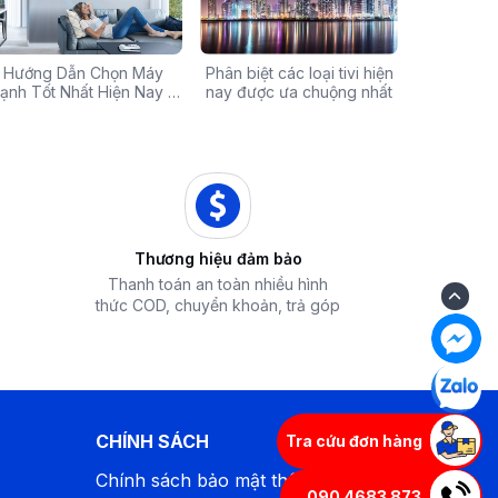
Chính Hãng Giá Rẻ –
Hướng Dẫn Chọn Máy
Tivi sale khủng đến 60%:
Phân biệt các loại tivi hiện
Xả hàng máy 
Các mã báo
 Ưu Đãi Chỉ Có Tại
ạnh Tốt Nhất Hiện Nay –
Cơ hội sở hữu chiếc tivi
nay được ưa chuộng nhất
50% - Cơ hội s
của bếp từ
iêu Chí & Gợi Ý Sản Phẩm
Điện Máy iZola
ước mơ với giá hời
hòa chính hãn
Thương hiệu đảm bảo
Thanh toán an toàn nhiều hình
thức COD, chuyển khoản, trả góp
CHÍNH SÁCH
Tra cứu đơn hàng
Chính sách bảo mật thông tin
090 4683 873