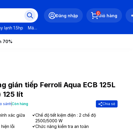
0
Đăng nhập
Giỏ hàng
y lạnh 1.5hp
Máy lạnh LG
Máy lạnh Daikin
Máy lạnh Panasonic
ến 70%
 gián tiếp Ferroli Aqua ECB 125L
125 lít
o sánh
Còn hàng
Chia sẻ
hính xác giữa
Chế độ tiết kiệm điện : 2 chế độ
2500/5000 W
hiện lỗi
Chức năng kiểm tra an toàn