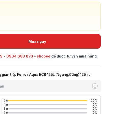
Mua ngay
69
-
0904 683 873 - shopee
để được tư vấn mua hàng
gián tiếp Ferroli Aqua ECB 125L (Ngang/đứng) 125 lít
bạn
5
100
%
4
0
%
3
0
%
2
0
%