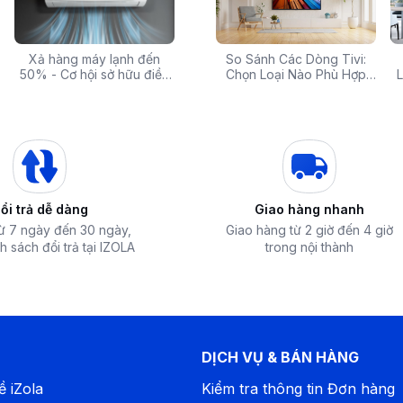
 rẻ,
Xả hàng máy lạnh đến
Top 10 máy lọc nước nóng
Săn Sale Khủng: Hàng
So Sánh Các Dòng Tivi:
Tivi 
mua
50% - Cơ hội sở hữu điều
lạnh tốt nhất đáng mua
Điện Máy Cao Cấp Giảm
Chọn Loại Nào Phù Hợp
Siêu
L
hòa chính hãng giá sốc
nhất hiện nay
Giá Đến 50% Tại iZOLA.VN
Nhất?
T
ổi trả dễ dàng
Giao hàng nhanh
từ 7 ngày đến 30 ngày,
Giao hàng từ 2 giờ đến 4 giờ
h sách đổi trả tại IZOLA
trong nội thành
DỊCH VỤ & BÁN HÀNG
ề iZola
Kiểm tra thông tin Đơn hàng