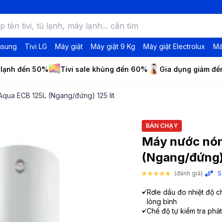
msung
Tivi LG
Máy giặt
Máy giặt 9 Kg
Máy giặt Electrolux
Má
 lạnh đến 50%
Tivi sale khủng đến 60%
Gia dụng giảm đ
 Aqua ECB 125L (Ngang/đứng) 125 lít
BÁN CHẠY
Máy nước nóng
(Ngang/đứng) 
(đánh giá)
S
Rơle dầu đo nhiệt độ c
lòng bình
Chế độ tự kiểm tra phát 