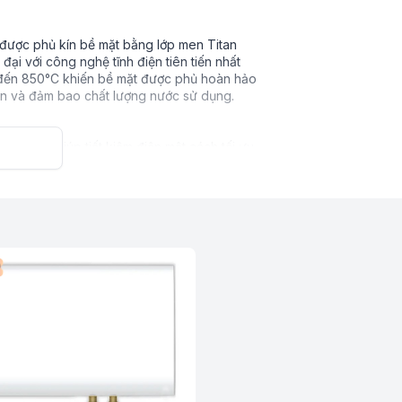
được phủ kín bề mặt bằng lớp men Titan
đại với công nghệ tĩnh điện tiên tiến nhất
n đến 850°C khiến bề mặt được phủ hoàn hảo
ện và đảm bao chất lượng nước sử dụng.
 biệt để giúp tiết kiệm điện một cách tối ưu
p bọt tổng hợp Polyurethane đậm đặc không
ài gây tiêu hao năng lượng.
yên gia của Ferroli có tác dụng làm mềm
g tốt hơn. Hơn thế nữa thanh ANODE MG có
 lâu hơn và kéo dài tuổi thọ của bình chứa.