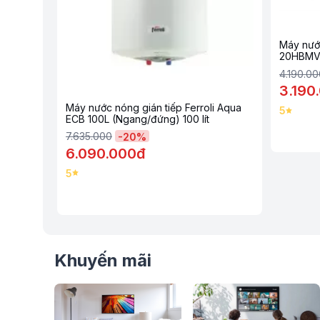
Máy nướ
20HBM
4.190.00
3.190
Máy nước nóng gián tiếp Ferroli Aqua
5
ECB 100L (Ngang/đứng) 100 lít
7.635.000
-
20
%
6.090.000đ
5
Khuyến mãi