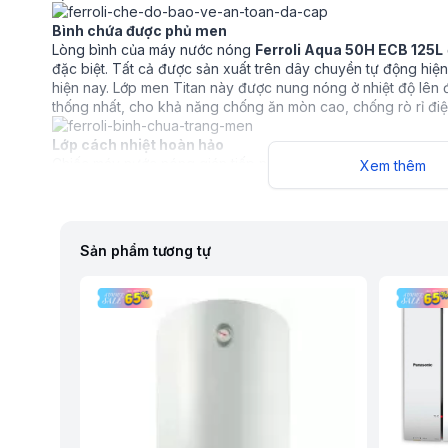
Bình chứa được phủ men
Lòng bình của máy nước nóng
Ferroli Aqua 50H ECB 125L
đặc biệt. Tất cả được sản xuất trên dây chuyền tự động hiện 
hiện nay. Lớp men Titan này được nung nóng ở nhiệt độ lê
thống nhất, cho khả năng chống ăn mòn cao, chống rò rỉ đi
Lớp cách nhiệt hoàn hảo
Chiếc máy nước nóng gián tiếp này của Ferroli có thiết kế đặc
Xem thêm
nhất khi sử dụng. Với lớp cách nhiệt được chế tạo bằng lớ
chứa CFC, giảm thiểu đáng kể sự thất thoát nhiệt ra bên ngo
Thanh ANODE MG lớn hơn
Sản phẩm tương tự
Thanh ANODE MG được nghiên cứu và phát triển bởi các chu
nước giúp bảo vệ ruột bình và cho chất lượng nước sử dụn
kích thước lớn hơn giúp chống ăn mòn, cho thời gian sử dụng