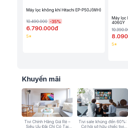
Hệ Thống Lọc Khí
Máy lọc không khí Hitachi EP-P50J(WH)
Đạt Chứng Nhận Của Allergy UK
Máy lọc 
10.490.000
-
35
%
406GY
6.790.000đ
10.390.
8.090
5
5
Khuyến mãi
g: Hàng
Tivi Chính Hãng Giá Rẻ –
Các mã báo lỗi thường gặp
Tivi sale khủng đến 60%:
Top 5 tivi 32 inch giá
ấp Giảm
Siêu Ưu Đãi Chỉ Có Tại
của bếp từ và lưu ý khi xử
Cơ hội sở hữu chiếc tivi
chất lượng và đáng 