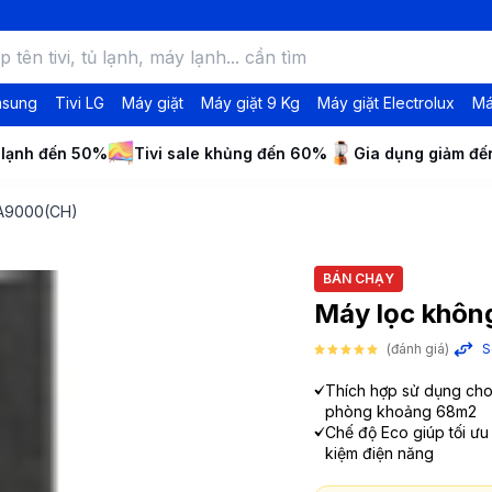
msung
Tivi LG
Máy giặt
Máy giặt 9 Kg
Máy giặt Electrolux
Má
 lạnh đến 50%
Tivi sale khủng đến 60%
Gia dụng giảm đ
-A9000(CH)
BÁN CHẠY
Máy lọc khôn
(đánh giá)
S
Thích hợp sử dụng cho
phòng khoảng 68m2
Chế độ Eco giúp tối ưu 
kiệm điện năng