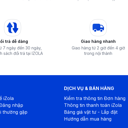
hòa chính hãng giá sốc
nhất hiện nay
Giá Đến 50% Tại iZOLA.VN
Nhất?
T
ổi trả dễ dàng
Giao hàng nhanh
từ 7 ngày đến 30 ngày,
Giao hàng từ 2 giờ đến 4 giờ
h sách đổi trả tại IZOLA
trong nội thành
DỊCH VỤ & BÁN HÀNG
ề iZola
Kiểm tra thông tin Đơn hàng
 Đăng nhập
Thông tin thanh toán iZola
i thường gặp
Bảng giá vật tư - Lắp đặt
Hướng dẫn mua hàng