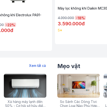
Máy lọc không khí Daikin MC
không khí Electrolux PA91-
4.390.000
-
18
%
3.590.000đ
000
-
22
%
.000đ
5
Mẹo vặt
Xem tất cả
 rẻ,
Xả hàng máy lạnh đến
Top 10 máy lọc nước nóng
Săn Sale Khủng: Hàng
So Sánh Các Dòng Tivi:
Tivi 
mua
50% - Cơ hội sở hữu điều
lạnh tốt nhất đáng mua
Điện Máy Cao Cấp Giảm
Chọn Loại Nào Phù Hợp
Siêu
L