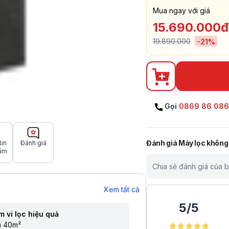
Mua ngay với giá
15.690.000đ
19.890.000
-
21
%
Gọi
0869 86 08
Đánh giá
Máy lọc không
tin
Đánh giá
ẩm
Chia sẻ đánh giá của 
Xem tất cả
5
/
5
 vi lọc hiệu quả
n 40m²