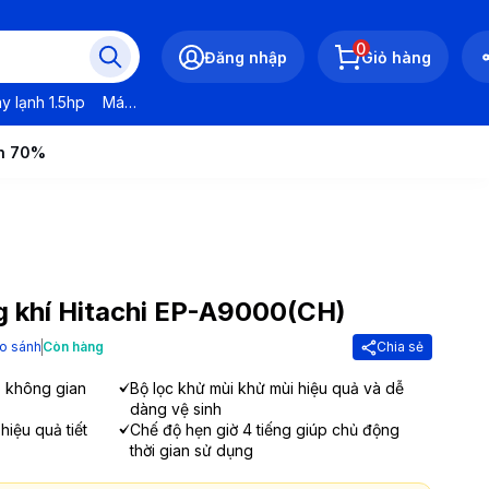
0
Đăng nhập
Giỏ hàng
y lạnh 1.5hp
Máy lạnh LG
Máy lạnh Daikin
Máy lạnh Panasonic
ến 70%
g khí Hitachi EP-A9000(CH)
o sánh
Còn hàng
Chia sẻ
 không gian
Bộ lọc khử mùi khử mùi hiệu quả và dễ
dàng vệ sinh
hiệu quả tiết
Chế độ hẹn giờ 4 tiếng giúp chủ động
thời gian sử dụng