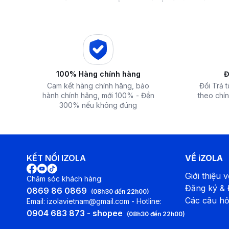
 iZOLA.VN
Điện Máy iZola
lý
ước mơ với giá hời
nhất hiện nay
100% Hàng chính hàng
Đ
Cam kết hàng chính hãng, bảo
Đổi Trả 
hành chính hãng, mới 100% - Đền
theo chín
300% nếu không đúng
Hệ Thống Stainless Clean (Đối với A9000)
KẾT NỐI IZOLA
VỀ iZOLA
Giới thiệu v
Chăm sóc khách hàng:
Đăng ký &
0869 86 0869
(08h30 đến 22h00)
Các câu hỏ
Email: izolavietnam@gmail.com - Hotline:
0904 683 873 - shopee
(08h30 đến 22h00)