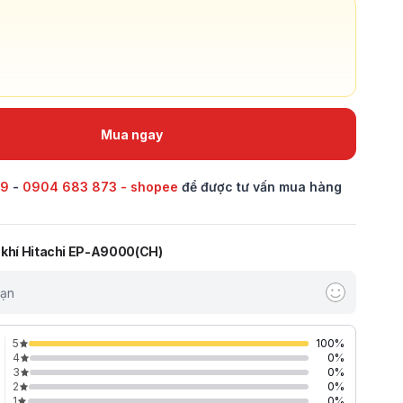
Mua ngay
69
-
0904 683 873 - shopee
để được tư vấn mua hàng
 khí Hitachi EP-A9000(CH)
bạn
5
100
%
4
0
%
3
0
%
2
0
%
1
0
%