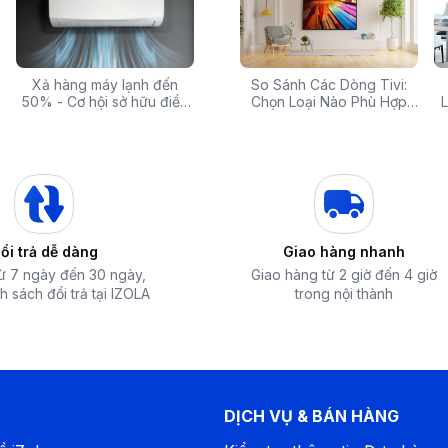
 rẻ,
Xả hàng máy lạnh đến
Top 10 máy lọc nước nóng
Săn Sale Khủng: Hàng
So Sánh Các Dòng Tivi:
Tivi 
mua
50% - Cơ hội sở hữu điều
lạnh tốt nhất đáng mua
Điện Máy Cao Cấp Giảm
Chọn Loại Nào Phù Hợp
Siêu
L
hòa chính hãng giá sốc
nhất hiện nay
Giá Đến 50% Tại iZOLA.VN
Nhất?
T
ổi trả dễ dàng
Giao hàng nhanh
từ 7 ngày đến 30 ngày,
Giao hàng từ 2 giờ đến 4 giờ
h sách đổi trả tại IZOLA
trong nội thành
ao, nhờ vậy sản phẩm có khả năng nhanh
 Turbo, bạn có thể tận hưởng không gian
DỊCH VỤ & BÁN HÀNG