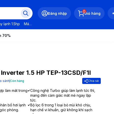
0
Đăng nhập
Giỏ hàng
y lạnh 1.5hp
Máy lạnh LG
Máy lạnh Daikin
Máy lạnh Panasonic
ến 70%
Inverter 1.5 HP TEP-13CSD/F1I
o sánh
Còn hàng
Chia sẻ
ợp làm mát trong
Công nghệ Turbo giúp làm lạnh tức thì,
mang đến cảm giác mát mẻ ngay lập
tức.
hân bổ hơi lạnh
Bộ lọc 6 trong 1 loại bỏ mùi khó chịu,
 góc phòng.
hạn chế vi khuẩn, giữ không khí sạch