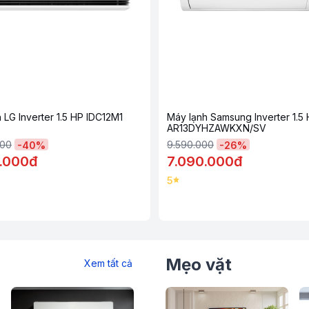
 LG Inverter 1.5 HP IDC12M1
Máy lạnh Samsung Inverter 1.5
AR13DYHZAWKXN/SV
000
9.590.000
-
40
%
-
26
%
.000đ
7.090.000đ
5
 thân thiện với môi trường, hạn chế tác
Mẹo vặt
Xem tất cả
n. Ngoài ra, môi chất này còn giúp máy làm
êu thụ ở mức ổn định.