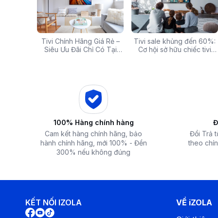
g: Hàng
Tivi Chính Hãng Giá Rẻ –
Các mã báo lỗi thường gặp
Tivi sale khủng đến 60%:
Top 5 tivi 32 inch giá
ấp Giảm
Siêu Ưu Đãi Chỉ Có Tại
của bếp từ và lưu ý khi xử
Cơ hội sở hữu chiếc tivi
chất lượng và đáng 
 iZOLA.VN
Điện Máy iZola
lý
ước mơ với giá hời
nhất hiện nay
100% Hàng chính hàng
Đ
Cam kết hàng chính hãng, bảo
Đổi Trả 
hành chính hãng, mới 100% - Đền
theo chín
300% nếu không đúng
Môi chất làm lạnh R32 thân thiện với môi trường
Làm lạnh nhanh trong 30 giây
TCL trang bị hệ thống tản nhiệt và máy nén với hiệu suất c
chóng mang đến luồng không khí mát mẻ. Chỉ với 1 nút nhấn
mát lạnh và cực kỳ thoải mái chỉ trong tích tắc.
KẾT NỐI IZOLA
VỀ iZOLA