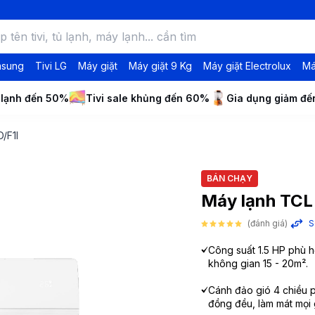
msung
Tivi LG
Máy giặt
Máy giặt 9 Kg
Máy giặt Electrolux
Má
 lạnh đến 50%
Tivi sale khủng đến 60%
Gia dụng giảm đ
/F1I
BÁN CHẠY
Máy lạnh TCL 
(đánh giá)
S
Công suất 1.5 HP phù h
không gian 15 - 20m².
Cánh đảo gió 4 chiều p
đồng đều, làm mát mọi