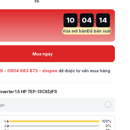
sẽ.
1
0
:
0
4
:
1
4
Vừa mở bán
Đã bán
suất
Mua ngay
69
-
0904 683 873 - shopee
để được tư vấn mua hàng
nverter 1.5 HP TEP-13CSD/F1I
bạn
5
100
%
4
0
%