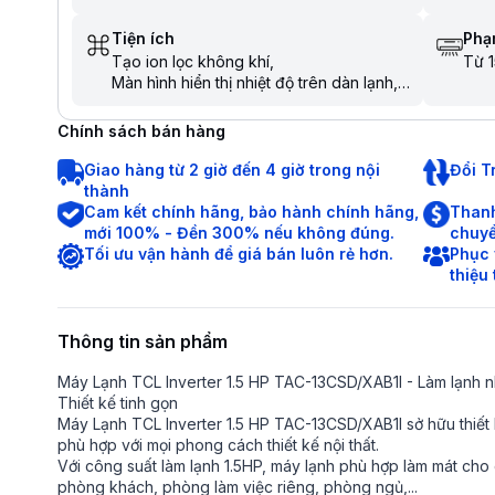
Tiện ích
Phạm
Tạo ion lọc không khí
Từ 1
Màn hình hiển thị nhiệt độ trên dàn lạnh
Hoạt động siêu êm Quiet
Chế độ ngủ đêm tránh buốt
Chính sách bán hàng
Tự khởi động lại khi có điện
Hẹn giờ bật tắt máy
Chức năng khử ẩm
Giao hàng từ 2 giờ đến 4 giờ trong nội
Đổi T
Chức năng tự làm sạch
thành
Dàn nóng có lớp phủ chống ăn mòn
Cam kết chính hãng, bảo hành chính hãng,
Thanh
Chức năng tự chẩn đoán lỗi
mới 100% - Đền 300% nếu không đúng.
chuyể
Hiển thị màn hình điện tử
Tối ưu vận hành để giá bán luôn rẻ hơn.
Phục 
Chức năng khóa an toàn cho trẻ em
thiệu
Làm lạnh nhanh trong tích tắc khi mới bật
máy
Thông tin sản phẩm
Máy Lạnh TCL Inverter 1.5 HP TAC-13CSD/XAB1I - Làm lạnh nh
Thiết kế tinh gọn
Máy Lạnh TCL Inverter 1.5 HP TAC-13CSD/XAB1I sở hữu thiết k
phù hợp với mọi phong cách thiết kế nội thất.
Với công suất làm lạnh 1.5HP, máy lạnh phù hợp làm mát cho
phòng khách, phòng làm việc riêng, phòng ngủ,...