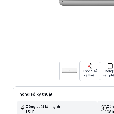
Thông số
Thông 
kỹ thuật
sản ph
Thông số kỹ thuật
Công suất làm lạnh
Côn
1.5HP
Có i