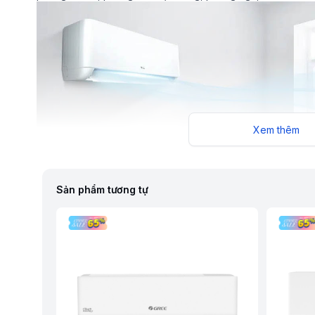
Xem thêm
Sản phẩm tương tự
Máy Lạnh TCL Inverter 1.5 HP TAC-13CSD/XAB1I sở hữu thiết k
Lá tản nhiệt mạ vàng (Golden Fin)
Lá tản nhiệt được mạ vàng Golden Fin giúp bảo vệ bề mặt dàn 
này còn hạn chế quá trình ăn mòn, nhờ vậy duy trì và nâng 
của thiết bị cũng được tăng cao đáng kể.