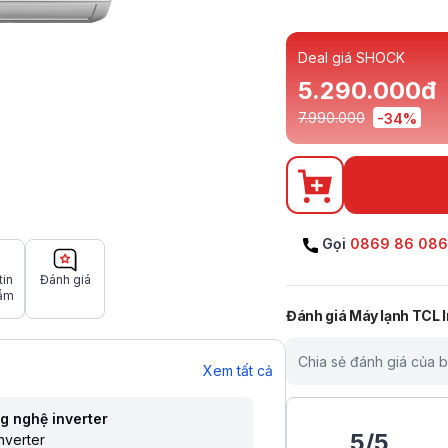
Deal giá SHOCK
5.290.000đ
7.990.000
-
34
%
Gọi
0869 86 08
tin
Đánh giá
ẩm
Đánh giá
Máy lạnh TCL I
Chia sẻ đánh giá của 
Xem tất cả
g nghệ inverter
5
/
5
nverter