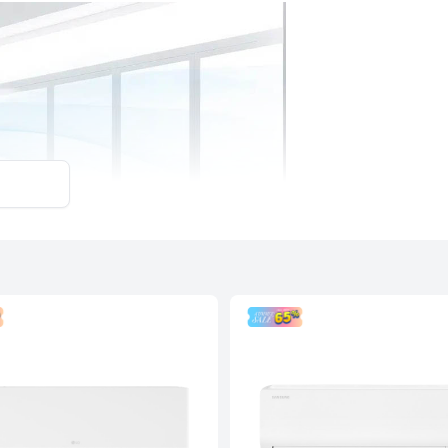
ế tối giản
tản nhiệt được tốt hơn. Lớp lá tản nhiệt
cao tuổi thọ cho sản phẩm. Hiệu quả làm mát