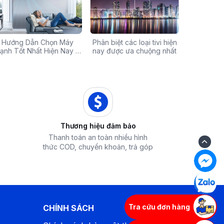
Chính Hãng Giá Rẻ –
Hướng Dẫn Chọn Máy
Tivi sale khủng đến 60%:
Phân biệt các loại tivi hiện
Xả hàng máy 
Các mã báo
 Ưu Đãi Chỉ Có Tại
ạnh Tốt Nhất Hiện Nay –
Cơ hội sở hữu chiếc tivi
nay được ưa chuộng nhất
50% - Cơ hội s
của bếp từ
iêu Chí & Gợi Ý Sản Phẩm
Điện Máy iZola
ước mơ với giá hời
hòa chính hãn
Thương hiệu đảm bảo
Thanh toán an toàn nhiều hình
thức COD, chuyển khoản, trả góp
Tra cứu đơn hàng
CHÍNH SÁCH