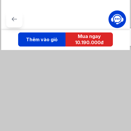
Mua ngay
Thêm vào giỏ
10.190.000đ
KẾT NỐI IZOLA
Tổng đài mua hàng
0869 86 0869
Chăm sóc khách hàng:
Tổng đài hỗ trợ
0904 683 873 - shopee
Email: izolavietnam@gmail.com -
Hotline:
Tra cứu đơn hàng