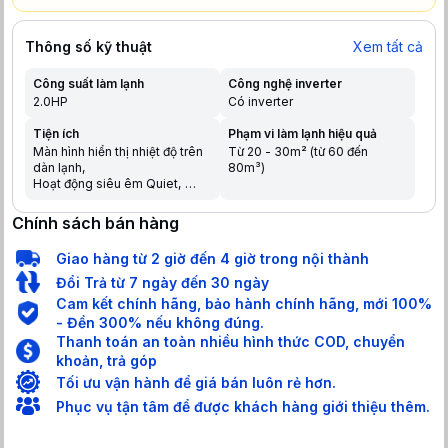
Thông số kỹ thuật
Xem tất cả
Công suất làm lạnh
Công nghệ inverter
2.0HP
Có inverter
Tiện ích
Phạm vi làm lạnh hiệu quả
Màn hình hiển thị nhiệt độ trên
Từ 20 - 30m² (từ 60 đến
dàn lạnh
80m³)
Hoạt động siêu êm Quiet
Chế độ ngủ đêm tránh buốt
Tự khởi động lại khi có điện
Chính sách bán hàng
Hẹn giờ bật tắt máy
Chức năng tự làm sạch
Giao hàng từ 2 giờ đến 4 giờ trong nội thành
Dàn nóng có lớp phủ chống
ăn mòn
Đổi Trả từ 7 ngày đến 30 ngày
Chức năng tự chẩn đoán lỗi
Cam kết chính hãng, bảo hành chính hãng, mới 100%
Hiển thị màn hình điện tử
- Đền 300% nếu không đúng.
Chức năng khóa an toàn cho
Thanh toán an toàn nhiều hình thức COD, chuyển
trẻ em
Làm lạnh nhanh trong tích tắc
khoản, trả góp
khi mới bật máy
Tối ưu vận hành để giá bán luôn rẻ hơn.
Phục vụ tận tâm để được khách hàng giới thiệu thêm.