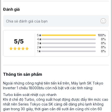
Đánh giá
Chia sẻ đánh giá của bạn
5
100
%
4
0
%
5
/
5
3
0
%
2
0
%
1
0
%
Thông tin sản phẩm
Ngoài những công nghệ tiên tiến kể trên, Máy lạnh SK Tokyo
Inverter 1 chiều 18000btu còn nổi bật với các tính năng:
Turbo kiểm soát nhiệt cực nhanh
Khi ở chế độ Turbo, công suất hoạt động được đẩy lên mức cao
nhất nên Series Tokyo của SK càng dễ dàng phủ lạnh không
gian trong 30 giây, thời gian cần để sưởi ấm cũng chỉ còn 60