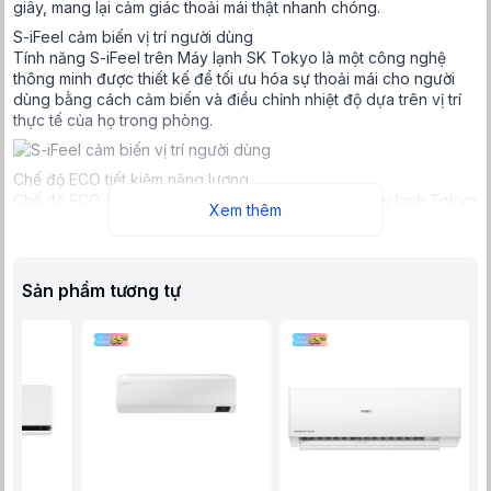
giây, mang lại cảm giác thoải mái thật nhanh chóng.
S-iFeel cảm biến vị trí người dùng
Tính năng S-iFeel trên Máy lạnh SK Tokyo là một công nghệ
thông minh được thiết kế để tối ưu hóa sự thoải mái cho người
dùng bằng cách cảm biến và điều chỉnh nhiệt độ dựa trên vị trí
thực tế của họ trong phòng.
Chế độ ECO tiết kiệm năng lượng
Chế độ ECO (Economical Operation Mode) trên Máy lạnh Tokyo
Xem thêm
là một tính năng được thiết kế để tối ưu hóa việc tiết kiệm năng
lượng khi sử dụng Máy lạnh, giúp giảm chi phí điện năng cho
người dùng mà vẫn đảm bảo một môi trường sống thoải mái.
Cách thức hoạt động của chế độ ECO thường dựa vào việc giảm
Sản phẩm tương tự
công suất của máy nén và/hoặc tinh chỉnh các tham số vận hành
của Máy lạnh để giảm tiêu thụ điện năng tối đa.
S-Clean tự động làm sạch
Tính năng S-Clean tự động làm sạch trên Máy lạnh Sumikura là
một trong những công nghệ nổi bật được thiết kế để đảm bảo
môi trường trong lành và sạch sẽ cho người sử dụng. Tính năng
này tự động làm sạch dàn lạnh của Máy lạnh, giúp loại bỏ bụi
bẩn, vi khuẩn và nấm mốc, từ đó nâng cao chất lượng không khí
trong phòng.