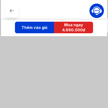
Mua ngay
Thêm vào giỏ
4.690.000đ
KẾT NỐI IZOLA
Tổng đài mua hàng
0869 86 0869
Chăm sóc khách hàng:
Tổng đài hỗ trợ
0904 683 873 - shopee
Email: izolavietnam@gmail.com -
Hotline:
Tra cứu đơn hàng