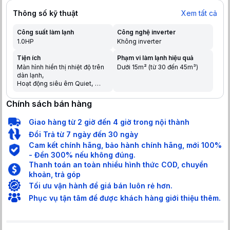
Thông số kỹ thuật
Xem tất cả
Công suất làm lạnh
Công nghệ inverter
1.0HP
Không inverter
Tiện ích
Phạm vi làm lạnh hiệu quả
Màn hình hiển thị nhiệt độ trên
Dưới 15m² (từ 30 đến 45m³)
dàn lạnh
Hoạt động siêu êm Quiet
Chế độ ngủ đêm tránh buốt
Tự khởi động lại khi có điện
Chính sách bán hàng
Hẹn giờ bật tắt máy
Chức năng tự làm sạch
Giao hàng từ 2 giờ đến 4 giờ trong nội thành
Dàn nóng có lớp phủ chống
ăn mòn
Đổi Trả từ 7 ngày đến 30 ngày
Chức năng tự chẩn đoán lỗi
Cam kết chính hãng, bảo hành chính hãng, mới 100%
Hiển thị màn hình điện tử
- Đền 300% nếu không đúng.
Chức năng khóa an toàn cho
Thanh toán an toàn nhiều hình thức COD, chuyển
trẻ em
Làm lạnh nhanh trong tích tắc
khoản, trả góp
khi mới bật máy
Tối ưu vận hành để giá bán luôn rẻ hơn.
Phục vụ tận tâm để được khách hàng giới thiệu thêm.