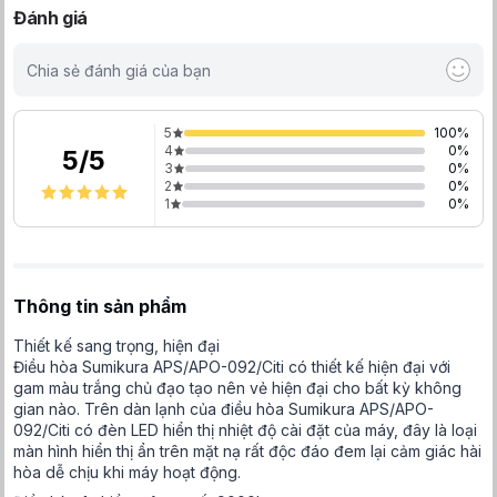
Đánh giá
Chia sẻ đánh giá của bạn
5
100
%
4
0
%
5
/
5
3
0
%
2
0
%
1
0
%
Thông tin sản phẩm
Thiết kế sang trọng, hiện đại
Điều hòa Sumikura APS/APO-092/Citi có thiết kế hiện đại với
gam màu trắng chủ đạo tạo nên vẻ hiện đại cho bất kỳ không
gian nào. Trên dàn lạnh của điều hòa Sumikura APS/APO-
092/Citi có đèn LED hiển thị nhiệt độ cài đặt của máy, đây là loại
màn hình hiển thị ẩn trên mặt nạ rất độc đáo đem lại cảm giác hài
hòa dễ chịu khi máy hoạt động.