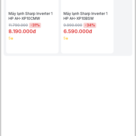
Máy lạnh Sharp Inverter 1
Máy lạnh Sharp Inverter 1
HP AH-XP10CMW
HP AH-XP10BSW
-
31
%
-
34
%
11.790.000
9.990.000
8.190.000đ
6.590.000đ
Công nghệ Plasmacluster ion - Không khí trong lành, sạch khuẩn
5
5
Điều hòa Sharp Inverter 9000 BTU AH-XP10CMW được tích hợp
công nghệ Plasmacluster ion, có khả năng vô hiệu hóa vi khuẩn,
nấm mốc và bụi mịn PM2.5. Công nghệ này hoạt động bằng
cách giải phóng ion âm và dương, giúp loại bỏ tác nhân gây dị
ứng và mùi khó chịu, mang lại bầu không khí trong lành, an toàn
cho sức khỏe.