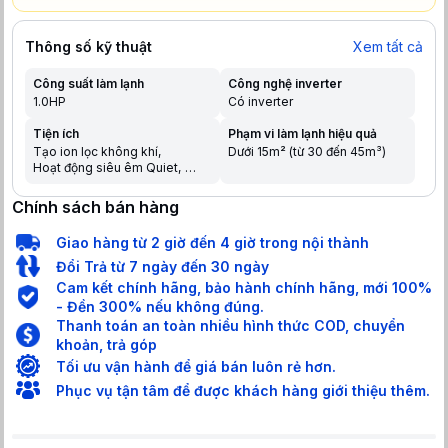
Thông số kỹ thuật
Xem tất cả
Công suất làm lạnh
Công nghệ inverter
1.0HP
Có inverter
Tiện ích
Phạm vi làm lạnh hiệu quả
Tạo ion lọc không khí
Dưới 15m² (từ 30 đến 45m³)
Hoạt động siêu êm Quiet
Chế độ ngủ đêm tránh buốt
Tự khởi động lại khi có điện
Chính sách bán hàng
Hẹn giờ bật tắt máy
Chức năng tự làm sạch
Giao hàng từ 2 giờ đến 4 giờ trong nội thành
Dàn nóng có lớp phủ chống
ăn mòn
Đổi Trả từ 7 ngày đến 30 ngày
Chức năng tự chẩn đoán lỗi
Cam kết chính hãng, bảo hành chính hãng, mới 100%
Chức năng khóa an toàn cho
- Đền 300% nếu không đúng.
trẻ em
Thanh toán an toàn nhiều hình thức COD, chuyển
Làm lạnh nhanh trong tích tắc
khi mới bật máy
khoản, trả góp
Tối ưu vận hành để giá bán luôn rẻ hơn.
Phục vụ tận tâm để được khách hàng giới thiệu thêm.