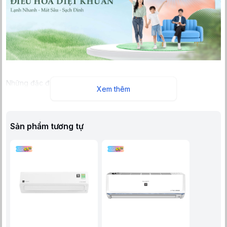
Những đặc điểm nổi bật
Xem thêm
Công suất 1 HP - Lựa chọn hoàn hảo cho không gian nhỏ
Điều hòa Sharp AH-XP10CMW có công suất 9000 BTU(tương
đương 1 HP), phù hợp lắp đặt trong phòng ngủ, phòng làm việc
hoặc phòng khách nhỏ có diện tích dưới 15m². Nhờ khả năng
Sản phẩm tương tự
phân bổ luồng khí lạnh đồng đều, sản phẩm đảm bảo mọi góc
phòng đều được làm mát hiệu quả.
Công nghệ J-Tech Inverter và Eco - Tiết kiệm điện năng tối đa
Nhờ công nghệ J-Tech Inverter, điều hòa có thể tự động điều
chỉnh công suất hoạt động theo nhu cầu sử dụng, giúp tiết kiệm
điện năng lên đến 60% so với điều hòa thông thường. Ngoài ra,
chế độ Eco còn giúp duy trì nhiệt độ ổn định, tránh tiêu hao năng
lượng không cần thiết, đặc biệt hữu ích khi sử dụng vào ban
đêm.