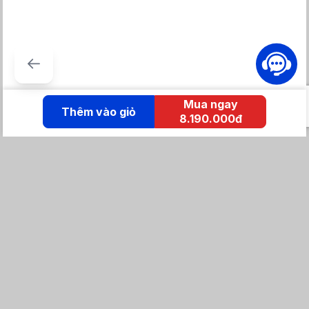
Chống sét: Đảm bảo hoạt động an toàn trong điều kiện thời tiết
khắc nghiệt.
Chống sốc điện: Ngăn ngừa hư hỏng khi có sự thay đổi đột ngột
về điện áp.
Chống quá nhiệt: Tự động ngắt khi nhiệt độ máy nén vượt mức
an toàn.
Chống rò rỉ: Hệ thống chống rò rỉ gas đảm bảo hiệu suất vận
Mua ngay
hành lâu dài.
Thêm vào giỏ
8.190.000đ
Chống gỉ sét: Lớp phủ chống ăn mòn giúp bảo vệ dàn tản nhiệt.
Bảo vệ bo mạch: Gia tăng tuổi thọ cho các linh kiện điện tử bên
trong. Nhờ vậy, người dùng có thể yên tâm sử dụng điều hòa
trong thời gian dài mà không lo sự cố xảy ra.
KẾT NỐI IZOLA
Tổng đài mua hàng
0869 86 0869
Chăm sóc khách hàng:
Tổng đài hỗ trợ
0904 683 873 - shopee
Email: izolavietnam@gmail.com -
Hotline: