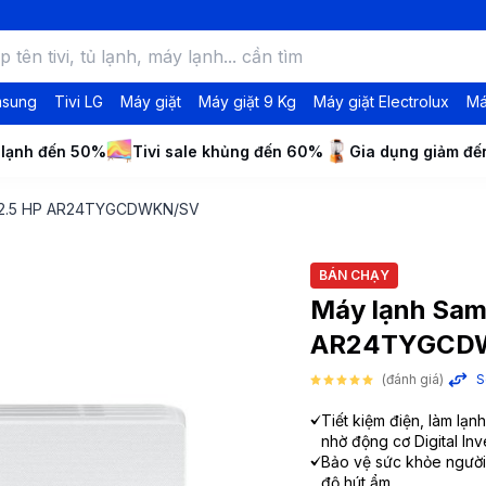
msung
Tivi LG
Máy giặt
Máy giặt 9 Kg
Máy giặt Electrolux
Má
 lạnh đến 50%
Tivi sale khủng đến 60%
Gia dụng giảm đ
er 2.5 HP AR24TYGCDWKN/SV
BÁN CHẠY
Máy lạnh Sam
AR24TYGCD
(đánh giá)
S
Tiết kiệm điện, làm lạ
nhờ động cơ Digital In
Bảo vệ sức khỏe người
độ hút ẩm.