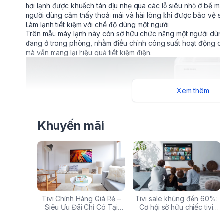
hơi lạnh được khuếch tán dịu nhẹ qua các lỗ siêu nhỏ ở bề mặ
người dùng cảm thấy thoải mái và hài lòng khi được bảo vệ 
​​​​​​​Làm lạnh tiết kiệm với chế độ dùng một người
Trên mẫu máy lạnh này còn sở hữu chức năng một người dùn
đang ở trong phòng, nhằm điều chỉnh công suất hoạt động c
mà vẫn mang lại hiệu quả tiết kiệm điện.
Xem thêm
Khuyến mãi
g: Hàng
Tivi Chính Hãng Giá Rẻ –
Các mã báo lỗi thường gặp
Tivi sale khủng đến 60%:
Top 5 tivi 32 inch giá
ấp Giảm
Siêu Ưu Đãi Chỉ Có Tại
của bếp từ và lưu ý khi xử
Cơ hội sở hữu chiếc tivi
chất lượng và đáng 
 iZOLA.VN
Điện Máy iZola
lý
ước mơ với giá hời
nhất hiện nay