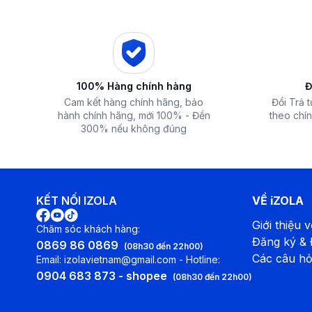
Loại bỏ virus gây hại, các tác nhân gây dị ứng với nhờ bộ lọc
Nhờ có bộ lọc Care Filter, máy lạnh Samsung AR24TYGCDWKN
năng lọc bụi, loại bỏ các virus có hại cũng như các tác nhâ
100% Hàng chính hàng
Đ
Cam kết hàng chính hãng, bảo
Đổi Trả 
hành chính hãng, mới 100% - Đền
theo chín
300% nếu không đúng
KẾT NỐI IZOLA
VỀ iZOLA
Giới thiệu v
Chăm sóc khách hàng:
Đăng ký &
0869 86 0869
(08h30 đến 22h00)
Các câu hỏ
Email: izolavietnam@gmail.com - Hotline:
0904 683 873 - shopee
(08h30 đến 22h00)