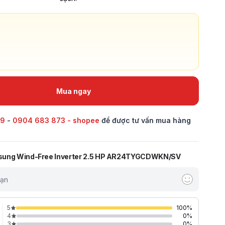
Mua ngay
69
-
0904 683 873 - shopee
để được tư vấn mua hàng
sung Wind-Free Inverter 2.5 HP AR24TYGCDWKN/SV
bạn
5
100
%
4
0
%
3
0
%