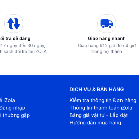
 bụi bẩn Care Filter
SV mang lại luồng khí tươi mát khi có khả
n gây dị ứng trong không khí.
ổi trả dễ dàng
Giao hàng nhanh
từ 7 ngày đến 30 ngày,
Giao hàng từ 2 giờ đến 4 giờ
h sách đổi trả tại IZOLA
trong nội thành
DỊCH VỤ & BÁN HÀNG
ề iZola
Kiểm tra thông tin Đơn hàng
 Đăng nhập
Thông tin thanh toán iZola
i thường gặp
Bảng giá vật tư - Lắp đặt
Hướng dẫn mua hàng