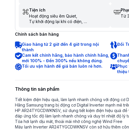
Tiện ích
Phạm
Hoạt động siêu êm Quiet
Từ 3
Tự khởi động lại khi có điện
Hẹn giờ bật tắt máy
Làm lạnh nhanh trong tích tắc khi mới bật
Chính sách bán hàng
máy
Giao hàng từ 2 giờ đến 4 giờ trong nội
Đổi T
thành
Cam kết chính hãng, bảo hành chính hãng,
Thanh
mới 100% - Đền 300% nếu không đúng.
chuyể
Tối ưu vận hành để giá bán luôn rẻ hơn.
Phục 
thiệu
Thông tin sản phẩm
Tiết kiệm điện hiệu quả, làm lạnh nhanh chóng với động cơ Di
Hãng Samsung trang bị động cơ Digital Inverter mạnh mẽ tr
HP AR24TYGCDWKNSV, sử dụng tiết kiệm điện hiệu quả để v
đáp ứng tốc độ làm lạnh nhanh chóng và duy trì nhiệt độ lý
Tỏa hơi lạnh dịu mát, thoải mái nhờ công nghệ Wind Free
Máy lạnh Inverter AR24TYGCDWKNSV còn sở hữu thêm công 