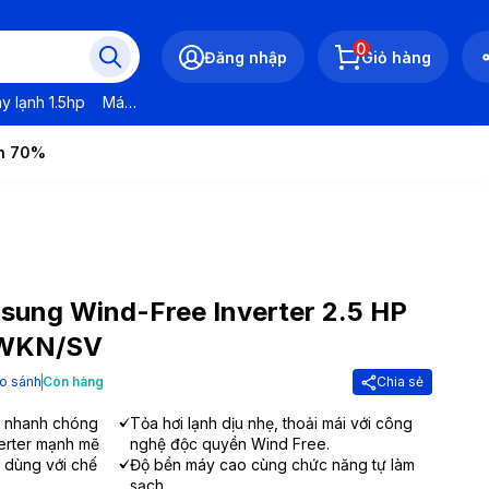
0
Đăng nhập
Giỏ hàng
y lạnh 1.5hp
Máy lạnh LG
Máy lạnh Daikin
Máy lạnh Panasonic
ến 70%
sung Wind-Free Inverter 2.5 HP
WKN/SV
o sánh
Còn hàng
Chia sẻ
nh nhanh chóng
Tỏa hơi lạnh dịu nhẹ, thoải mái với công
verter mạnh mẽ
nghệ độc quyền Wind Free.
 dùng với chế
Độ bền máy cao cùng chức năng tự làm
sạch.