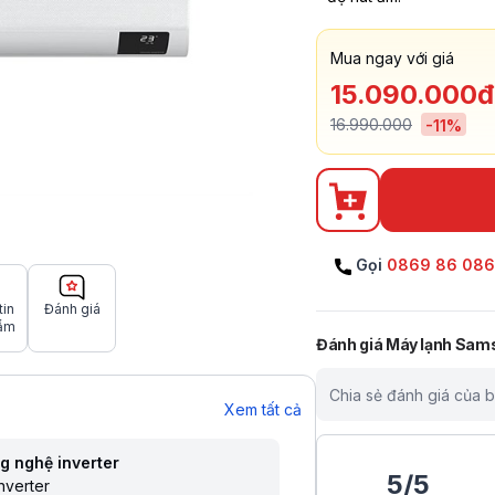
Mua ngay với giá
15.090.000đ
16.990.000
-
11
%
Gọi
0869 86 08
tin
Đánh giá
ẩm
Đánh giá
Máy lạnh Sam
Chia sẻ đánh giá của 
Xem tất cả
g nghệ inverter
5
/
5
nverter