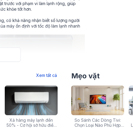
t trước với phạm vi làm lạnh rộng, giúp
sức khỏe tốt hơn.
g, có khả năng nhận biết số lượng người
ủa máy ổn định với tốc độ làm lạnh nhanh
Mẹo vặt
Xem tất cả
 rẻ,
Xả hàng máy lạnh đến
Top 10 máy lọc nước nóng
Săn Sale Khủng: Hàng
So Sánh Các Dòng Tivi:
Tivi 
mua
50% - Cơ hội sở hữu điều
lạnh tốt nhất đáng mua
Điện Máy Cao Cấp Giảm
Chọn Loại Nào Phù Hợp
Siêu
L
hòa chính hãng giá sốc
nhất hiện nay
Giá Đến 50% Tại iZOLA.VN
Nhất?
T