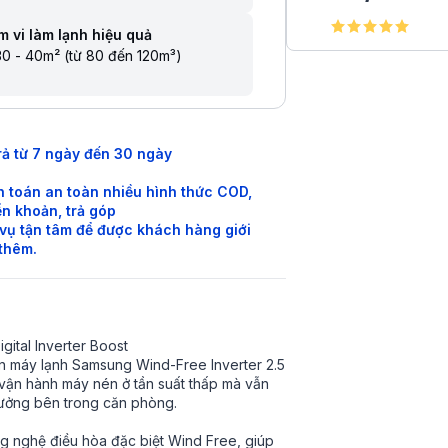
 vi làm lạnh hiệu quả
0 - 40m² (từ 80 đến 120m³)
rả từ 7 ngày đến 30 ngày
 toán an toàn nhiều hình thức COD,
n khoản, trả góp
vụ tận tâm để được khách hàng giới
 thêm.
gital Inverter Boost
ên máy lạnh Samsung Wind-Free Inverter 2.5
ận hành máy nén ở tần suất thấp mà vẫn
 tưởng bên trong căn phòng.
nghệ điều hòa đặc biệt Wind Free, giúp