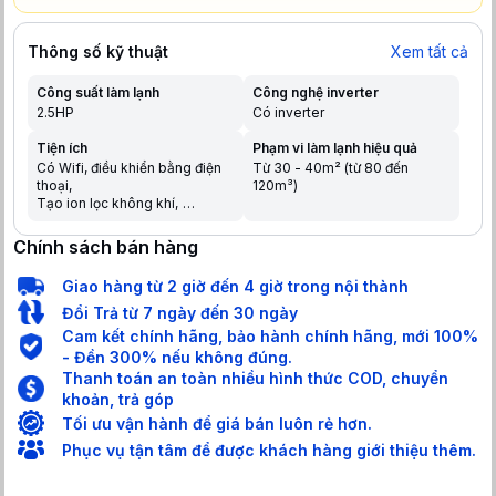
Thông số kỹ thuật
Xem tất cả
Công suất làm lạnh
Công nghệ inverter
2.5HP
Có inverter
Tiện ích
Phạm vi làm lạnh hiệu quả
Có Wifi, điều khiển bằng điện
Từ 30 - 40m² (từ 80 đến
thoại
120m³)
Tạo ion lọc không khí
Hoạt động siêu êm Quiet
Chế độ ngủ đêm tránh buốt
Chính sách bán hàng
Tự khởi động lại khi có điện
Hẹn giờ bật tắt máy
Giao hàng từ 2 giờ đến 4 giờ trong nội thành
Chức năng tự làm sạch
Chức năng tự chẩn đoán lỗi
Đổi Trả từ 7 ngày đến 30 ngày
Chức năng khóa an toàn cho
Cam kết chính hãng, bảo hành chính hãng, mới 100%
trẻ em
- Đền 300% nếu không đúng.
Làm lạnh nhanh trong tích tắc
Thanh toán an toàn nhiều hình thức COD, chuyển
khi mới bật máy
khoản, trả góp
Tối ưu vận hành để giá bán luôn rẻ hơn.
Phục vụ tận tâm để được khách hàng giới thiệu thêm.