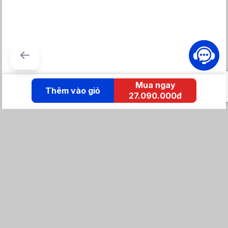
dùng.
Mua ngay
Thêm vào giỏ
27.090.000đ
KẾT NỐI IZOLA
Tổng đài mua hàng
0869 86 0869
Chăm sóc khách hàng:
Tổng đài hỗ trợ
0904 683 873 - shopee
Email: izolavietnam@gmail.com -
Hotline: