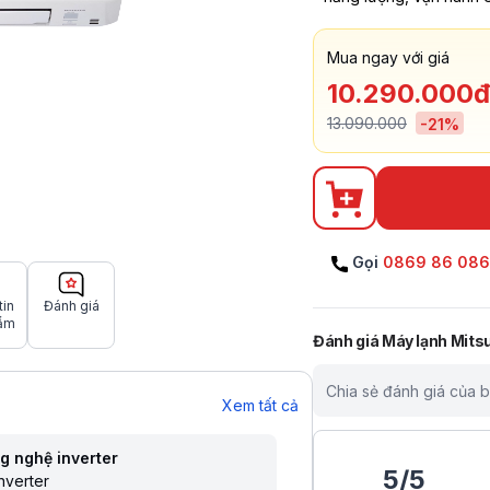
Mua ngay với giá
10.290.000đ
13.090.000
-
21
%
Gọi
0869 86 08
tin
Đánh giá
ẩm
Đánh giá
Máy lạnh Mits
Chia sẻ đánh giá của 
Xem tất cả
g nghệ inverter
5
/
5
nverter