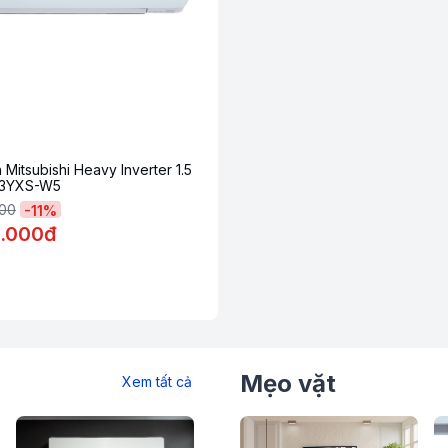
 Mitsubishi Heavy Inverter 1.5
13YXS-W5
000
-
11
%
0.000đ
chỉ trong vài phút.
h mạnh hơn và xa hơn trong thời gian ngắn.
Mẹo vặt
Xem tất cả
 những ngày oi bức.