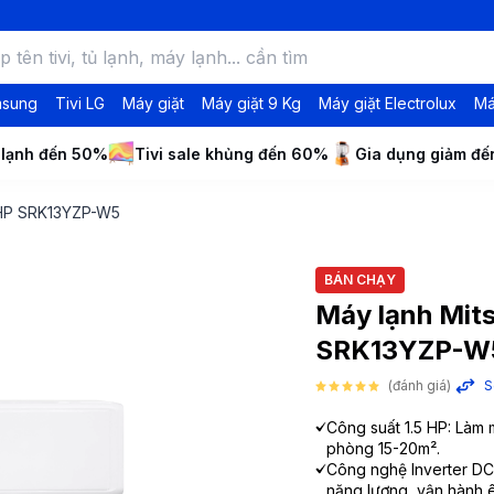
msung
Tivi LG
Máy giặt
Máy giặt 9 Kg
Máy giặt Electrolux
Má
 lạnh đến 50%
Tivi sale khủng đến 60%
Gia dụng giảm đ
5 HP SRK13YZP-W5
BÁN CHẠY
Máy lạnh Mits
SRK13YZP-W
(đánh giá)
S
Công suất 1.5 HP: Làm 
phòng 15-20m².
Công nghệ Inverter DC
năng lượng, vận hành ê