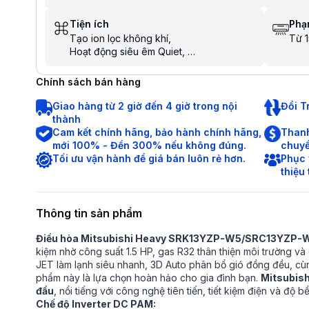
Tiện ích
Phạm
Tạo ion lọc không khí
Từ 1
Hoạt động siêu êm Quiet
Chế độ ngủ đêm tránh buốt
Tự khởi động lại khi có điện
Chính sách bán hàng
Hẹn giờ bật tắt máy
Chức năng tự làm sạch
Giao hàng từ 2 giờ đến 4 giờ trong nội
Đổi T
Dàn nóng có lớp phủ chống ăn mòn
thành
Chức năng tự chẩn đoán lỗi
Cam kết chính hãng, bảo hành chính hãng,
Thanh
Chức năng khóa an toàn cho trẻ em
mới 100% - Đền 300% nếu không đúng.
chuyể
Làm lạnh nhanh trong tích tắc khi mới bật
Tối ưu vận hành để giá bán luôn rẻ hơn.
Phục 
máy
thiệu
Thông tin sản phẩm
Điều hòa Mitsubishi Heavy SRK13YZP-W5/SRC13YZP-
kiệm nhờ công suất 1.5 HP, gas R32 thân thiện môi trường và 
JET làm lạnh siêu nhanh, 3D Auto phân bổ gió đồng đều, cùng
phẩm này là lựa chọn hoàn hảo cho gia đình bạn.
Mitsubish
đầu
, nổi tiếng với công nghệ tiên tiến, tiết kiệm điện và độ bề
Chế độ Inverter DC PAM: