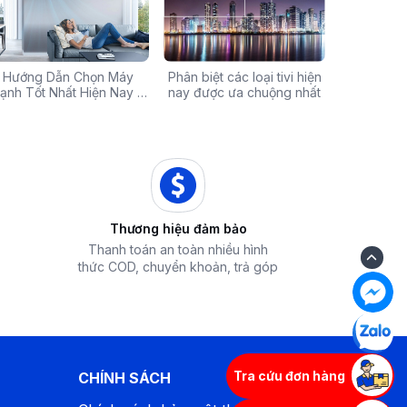
Chính Hãng Giá Rẻ –
Hướng Dẫn Chọn Máy
Tivi sale khủng đến 60%:
Phân biệt các loại tivi hiện
Xả hàng máy 
Các mã báo
 Ưu Đãi Chỉ Có Tại
ạnh Tốt Nhất Hiện Nay –
Cơ hội sở hữu chiếc tivi
nay được ưa chuộng nhất
50% - Cơ hội s
của bếp từ
iêu Chí & Gợi Ý Sản Phẩm
Điện Máy iZola
ước mơ với giá hời
hòa chính hãn
Thương hiệu đảm bảo
Thanh toán an toàn nhiều hình
thức COD, chuyển khoản, trả góp
Tra cứu đơn hàng
CHÍNH SÁCH