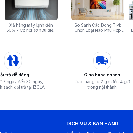
ờng nhiệt độ cao.
 rẻ,
Xả hàng máy lạnh đến
Top 10 máy lọc nước nóng
Săn Sale Khủng: Hàng
So Sánh Các Dòng Tivi:
Tivi 
mua
50% - Cơ hội sở hữu điều
lạnh tốt nhất đáng mua
Điện Máy Cao Cấp Giảm
Chọn Loại Nào Phù Hợp
Siêu
L
hòa chính hãng giá sốc
nhất hiện nay
Giá Đến 50% Tại iZOLA.VN
Nhất?
T
ổi trả dễ dàng
Giao hàng nhanh
từ 7 ngày đến 30 ngày,
Giao hàng từ 2 giờ đến 4 giờ
h sách đổi trả tại IZOLA
trong nội thành
DỊCH VỤ & BÁN HÀNG