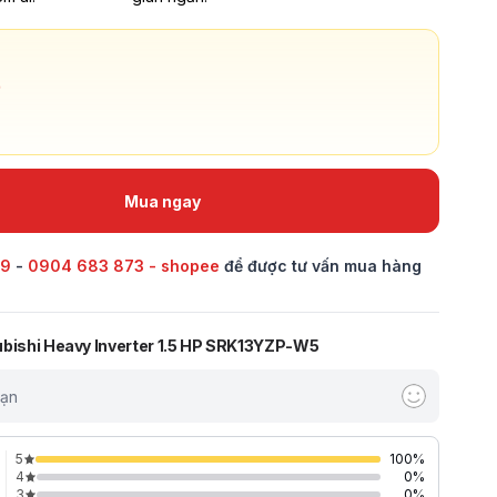
Mua ngay
69
-
0904 683 873 - shopee
để được tư vấn mua hàng
ubishi Heavy Inverter 1.5 HP SRK13YZP-W5
bạn
5
100
%
4
0
%
3
0
%