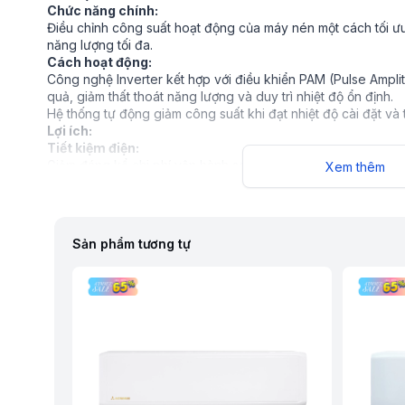
Chức năng chính:
Điều chỉnh công suất hoạt động của máy nén một cách tối ưu, 
năng lượng tối đa.
Cách hoạt động:
Công nghệ Inverter kết hợp với điều khiển PAM (Pulse Ampli
quả, giảm thất thoát năng lượng và duy trì nhiệt độ ổn định.
Hệ thống tự động giảm công suất khi đạt nhiệt độ cài đặt và
Lợi ích:
Tiết kiệm điện:
Giảm đáng kể chi phí vận hành so với điều hòa thông thường
Xem thêm
Hiệu quả làm lạnh:
Làm lạnh nhanh và duy trì nhiệt độ ổn định trong suốt thời gi
Bền bỉ:
Giảm hao mòn động cơ, kéo dài tuổi thọ điều hòa.
Sản phẩm tương tự
Điểm nổi bật:
Thích hợp cho người dùng ưu tiên tiết kiệm điện và sử dụng d