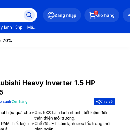
0
Đăng nhập
Giỏ hàng
y lạnh 1.5hp
Máy lạnh LG
Máy lạnh Daikin
Máy lạnh Panasonic
ến 70%
ubishi Heavy Inverter 1.5 HP
5
o sánh
Còn hàng
Chia sẻ
mát hiệu quả cho
Gas R32: Làm lạnh nhanh, tiết kiệm điện,
thân thiện môi trường.
 PAM: Tiết kiệm
Chế độ JET: Làm lạnh siêu tốc trong thời
m ái.
gian ngắn.