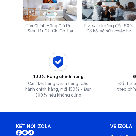
Điểm nổi bật:
Đáp ứng nhanh nhu cầu làm mát tức thì, lý tưởng cho môi trư
g: Hàng
Tivi Chính Hãng Giá Rẻ –
Các mã báo lỗi thường gặp
Tivi sale khủng đến 60%:
Top 5 tivi 32 inch giá
ấp Giảm
Siêu Ưu Đãi Chỉ Có Tại
của bếp từ và lưu ý khi xử
Cơ hội sở hữu chiếc tivi
chất lượng và đáng 
 iZOLA.VN
Điện Máy iZola
lý
ước mơ với giá hời
nhất hiện nay
100% Hàng chính hàng
Đ
Cam kết hàng chính hãng, bảo
Đổi Trả 
hành chính hãng, mới 100% - Đền
theo chín
300% nếu không đúng
KẾT NỐI IZOLA
VỀ iZOLA