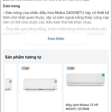
Dàn nóng
– Dàn nóng của chiếc điều hòa Midea 24000BTU này có thiết kế
hình chữ nhật quen thuộc, lớp vỏ bên ngoài bằng thép cứng cáp
nên có thể chịu được các điều kiện thời tiết khác nhau.
– Ống dẫn gas bằng đồng, lá tản nhiệt bằng nhôm và được phủ
lớp Gold Fin chống ăn mòn giúp nâng cao hiệu suất hoạt động
và độ bền của máy. Ngoài ra, sản phẩm còn sử dụng môi chất
Xem thêm
lạnh thế hệ mới gas R32 với khả năng làm lạnh sâu, giữ hơi lạnh
lâu và thân thiện với môi trường.
=>>>Xem thêm:
Hướng dẫn cách đăng ký kích hoạt bảo hành
Sản phẩm tương tự
máy điều hòa Midea
Những công nghệ nổi bật của điều hòa Midea MSAFII-
24CRN8
Mặc dù thuôc phân khúc điều hòa giá rẻ nhưng máy điều hòa
MSAFII-24CRN8 vẫn được ứng dụng rất nhiều công nghệ hiện
đại bậc nhất hiện nay như:
Công nghệ làm lạnh
– Điều hòa Midea MSAFII-24CRN8 có công suất làm lạnh
24000BTU nên sẽ có thể phục vụ tốt nhu cầu làm lạnh của
Máy lạnh Midea 1.5 HP
những căn phòng có diện tích từ 35-40m2.
MSAFII-13CRN8