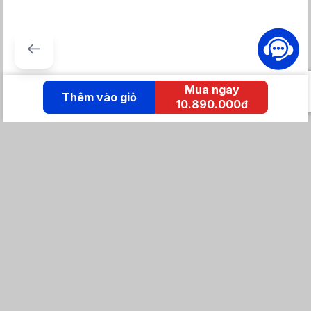
Mua ngay
Thêm vào giỏ
10.890.000đ
KẾT NỐI IZOLA
Tổng đài mua hàng
0869 86 0869
Chăm sóc khách hàng:
Tổng đài hỗ trợ
0904 683 873 - shopee
Email: izolavietnam@gmail.com -
Hotline:
Tra cứu đơn hàng