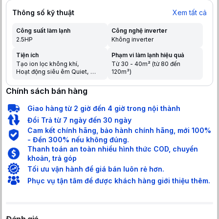
Thông số kỹ thuật
Xem tất cả
Công suất làm lạnh
Công nghệ inverter
2.5HP
Không inverter
Tiện ích
Phạm vi làm lạnh hiệu quả
Tạo ion lọc không khí
Từ 30 - 40m² (từ 80 đến
Hoạt động siêu êm Quiet
120m³)
Chế độ ngủ đêm tránh buốt
Tự khởi động lại khi có điện
Chính sách bán hàng
Hẹn giờ bật tắt máy
Chức năng tự làm sạch
Giao hàng từ 2 giờ đến 4 giờ trong nội thành
Chức năng tự chẩn đoán lỗi
Chức năng khóa an toàn cho
Đổi Trả từ 7 ngày đến 30 ngày
trẻ em
Cam kết chính hãng, bảo hành chính hãng, mới 100%
Làm lạnh nhanh trong tích tắc
- Đền 300% nếu không đúng.
khi mới bật máy
Thanh toán an toàn nhiều hình thức COD, chuyển
khoản, trả góp
Tối ưu vận hành để giá bán luôn rẻ hơn.
Phục vụ tận tâm để được khách hàng giới thiệu thêm.