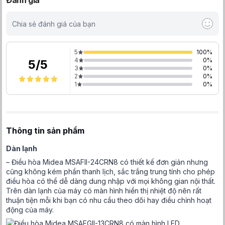
Đánh giá
Chia sẻ đánh giá của bạn
5
100
%
4
0
%
5
/
5
3
0
%
2
0
%
1
0
%
Thông tin sản phẩm
Dàn lạnh
– Điều hòa Midea MSAFII-24CRN8 có thiết kế đơn giản nhưng
cũng không kém phần thanh lịch, sắc trắng trung tính cho phép
điều hòa có thể dễ dàng dung nhập với mọi không gian nội thất.
Trên dàn lạnh của máy có màn hình hiển thị nhiệt độ nên rất
thuận tiện mỗi khi bạn có nhu cầu theo dõi hay điều chỉnh hoạt
động của máy.