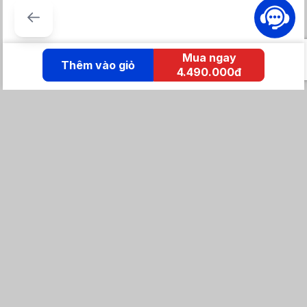
Mua ngay
Thêm vào giỏ
4.490.000đ
KẾT NỐI IZOLA
Tổng đài mua hàng
0869 86 0869
Chăm sóc khách hàng:
Tổng đài hỗ trợ
0904 683 873 - shopee
Email: izolavietnam@gmail.com -
Hotline:
Tra cứu đơn hàng