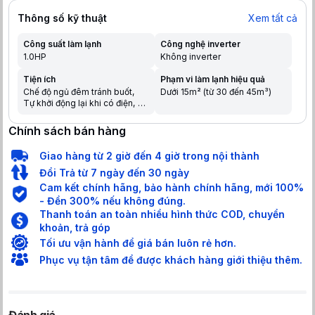
Thông số kỹ thuật
Xem tất cả
Công suất làm lạnh
Công nghệ inverter
1.0HP
Không inverter
Tiện ích
Phạm vi làm lạnh hiệu quả
Chế độ ngủ đêm tránh buốt
Dưới 15m² (từ 30 đến 45m³)
Tự khởi động lại khi có điện
Hẹn giờ bật tắt máy
Chức năng tự chẩn đoán lỗi
Chính sách bán hàng
Giao hàng từ 2 giờ đến 4 giờ trong nội thành
Đổi Trả từ 7 ngày đến 30 ngày
Cam kết chính hãng, bảo hành chính hãng, mới 100%
- Đền 300% nếu không đúng.
Thanh toán an toàn nhiều hình thức COD, chuyển
khoản, trả góp
Tối ưu vận hành để giá bán luôn rẻ hơn.
Phục vụ tận tâm để được khách hàng giới thiệu thêm.