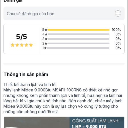
Đánh giá
Chia sẻ đánh giá của bạn
5
100
%
4
0
%
5
/
5
3
0
%
2
0
%
1
0
%
Thông tin sản phẩm
Thiết kế thanh lịch và tinh tế
Máy lạnh Midea 9.000Btu MSAFII-10CRN8 có thiết kế nhỏ gọn
nhưng không kém phần thanh lịch và tinh tế, hứa hẹn sẽ làm hài
lòng bất kì vị gia chủ khó tính nào. Bên cạnh đó, chiếc máy lạnh
Midea 9.000Btu này còn là sự lựa chọn vô cùng lý tưởng cho
những căn phòng dưới 15 m2.