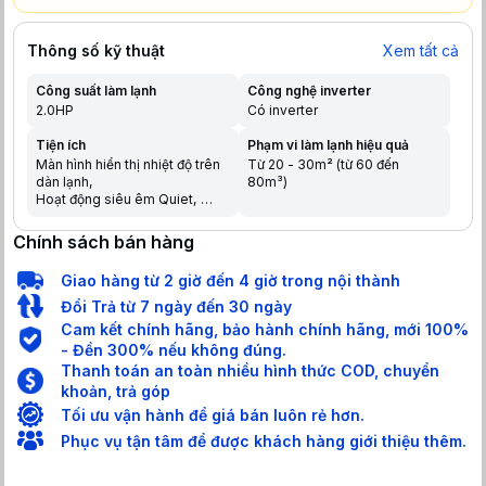
Thông số kỹ thuật
Xem tất cả
Công suất làm lạnh
Công nghệ inverter
2.0HP
Có inverter
Tiện ích
Phạm vi làm lạnh hiệu quả
Màn hình hiển thị nhiệt độ trên
Từ 20 - 30m² (từ 60 đến
dàn lạnh
80m³)
Hoạt động siêu êm Quiet
Chế độ ngủ đêm tránh buốt
Tự khởi động lại khi có điện
Chính sách bán hàng
Hẹn giờ bật tắt máy
Chức năng tự làm sạch
Giao hàng từ 2 giờ đến 4 giờ trong nội thành
Dàn nóng có lớp phủ chống
ăn mòn
Đổi Trả từ 7 ngày đến 30 ngày
Chức năng tự chẩn đoán lỗi
Cam kết chính hãng, bảo hành chính hãng, mới 100%
Hiển thị màn hình điện tử
- Đền 300% nếu không đúng.
Chức năng khóa an toàn cho
Thanh toán an toàn nhiều hình thức COD, chuyển
trẻ em
Làm lạnh nhanh trong tích tắc
khoản, trả góp
khi mới bật máy
Tối ưu vận hành để giá bán luôn rẻ hơn.
Phục vụ tận tâm để được khách hàng giới thiệu thêm.