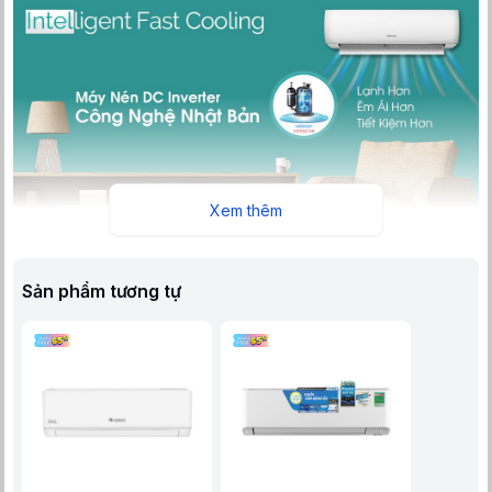
Xem thêm
HỆ THỐNG TẢN NHIỆT LỚN HƠN CỦA Máy lạnh Hisense
Inverter 2.0 HP
Dàn ống trao đổi nhiệt 100% bằng đồng nguyên chất được thiết
Sản phẩm tương tự
kế lại với kích thước lớn hơn đến 20% trên cả dàn lạnh và dàn
nóng, kết hợp với việc khoang đối lưu không khí trên dàn lạnh
được mở rộng hơn về phía sau một cách tinh tế và ưu việt gia
tăng khả năng đối lưu không khí và cho hiệu suất cao hơn.