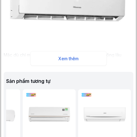
Mặc dù chỉ mới gia nhập vào thị trường Việt Nam không lâu
Xem thêm
nhưng Hisense AS-12TR4RYDTU00B đã gây ấn tượng mạnh với
đông đảo người tiêu dùng bởi thiết kế sang trọng và hiện đại.
Sản phẩm có kiểu dáng nhỏ gọn kết hợp cùng với gam màu
trắng thanh lịch dễ dàng kết hợp với đồ nội thất khác bên trong
Sản phẩm tương tự
căn phòng cũng như nhiều vị trí khác nhau bên trong căn
phòng.
Dàn lạnh của Hisense AS-12TR4RYDTU00B cũng được trang bị
màn hình LED ở chính giữa góp phần nâng cao thẩm mỹ trên sản
phẩm, đồng thời hiển thị toàn bộ những thông số về chế độ, nhiệt
độ đang cài đặt trên máy giúp người dùng sử dụng một cách
thuận tiện và dễ dàng nhất.
Bên cạnh đó, vỏ ngoài Hisense AS-12TR4RYDTU00B còn được
làm bằng chất liệu nhựa cao cấp, hạn chế tình trạng trầy xước,