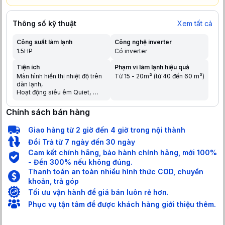
Thông số kỹ thuật
Xem tất cả
Công suất làm lạnh
Công nghệ inverter
1.5HP
Có inverter
Tiện ích
Phạm vi làm lạnh hiệu quả
Màn hình hiển thị nhiệt độ trên
Từ 15 - 20m² (từ 40 đến 60 m³)
dàn lạnh
Hoạt động siêu êm Quiet
Chế độ ngủ đêm tránh buốt
Tự khởi động lại khi có điện
Chính sách bán hàng
Hẹn giờ bật tắt máy
Chức năng tự làm sạch
Giao hàng từ 2 giờ đến 4 giờ trong nội thành
Dàn nóng có lớp phủ chống
ăn mòn
Đổi Trả từ 7 ngày đến 30 ngày
Chức năng tự chẩn đoán lỗi
Cam kết chính hãng, bảo hành chính hãng, mới 100%
Hiển thị màn hình điện tử
- Đền 300% nếu không đúng.
Chức năng khóa an toàn cho
Thanh toán an toàn nhiều hình thức COD, chuyển
trẻ em
Làm lạnh nhanh trong tích tắc
khoản, trả góp
khi mới bật máy
Tối ưu vận hành để giá bán luôn rẻ hơn.
Phục vụ tận tâm để được khách hàng giới thiệu thêm.