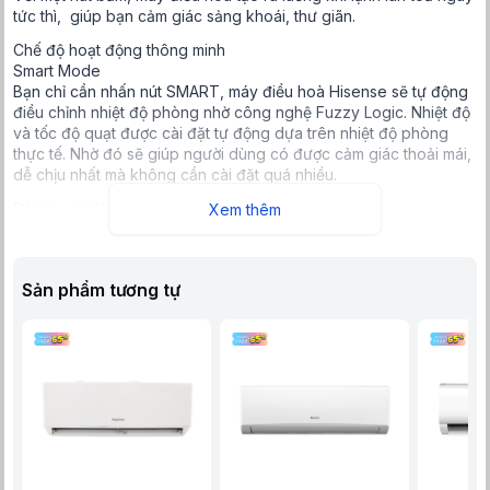
tức thì, giúp bạn cảm giác sảng khoái, thư giãn.
Chế độ hoạt động thông minh
Smart Mode
Bạn chỉ cần nhấn nút SMART, máy điều hoà Hisense sẽ tự động
điều chỉnh nhiệt độ phòng nhờ công nghệ Fuzzy Logic. Nhiệt độ
và tốc độ quạt được cài đặt tự động dựa trên nhiệt độ phòng
thực tế. Nhờ đó sẽ giúp người dùng có được cảm giác thoải mái,
dễ chịu nhất mà không cần cài đặt quá nhiều.
Dàn tản nhiệt đồng mạ màu vàng nổi bật
Xem thêm
Làm bằng 100% hợp kim đồng có lớp phủ chống ăn mòn, gỉ sét
Cánh tản nhiệt mạ thêm lớp sơn vàng chống ăn mòn của Hisense
có mức độ chống ăn mòn tốt gấp 3-4 lần so với cánh tản nhiệt
Sản phẩm tương tự
thông thường, hiệu quả trao đổi nhiệt cao hơn, tiết kiệm điện
năng hơn và kéo dài tuổi thọ của máy điều hòa.
Tính năng tự làm sạch dàn lạnh
Làm sạch khí lạnh, vận hành tối ưu
Thông qua một nút nhấn Clean, hoạt động với cơ chế đóng
băng dàn trao đổi nhiệt để thu gom bụi bẩn, sau đó làm tan băng
để nước cuốn trôi bụi bẩn ra ngoài, giúp loại bỏ bụi bẩn và vi
khuẩn
Kháng khuẩn & nấm mốc