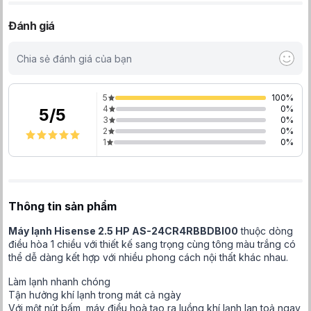
Đánh giá
Chia sẻ đánh giá của bạn
5
100
%
4
0
%
5
/
5
3
0
%
2
0
%
1
0
%
Thông tin sản phẩm
Máy lạnh Hisense 2.5 HP AS-24CR4RBBDBI00
thuộc dòng
điều hòa 1 chiều với thiết kế sang trọng cùng tông màu trắng có
thể dễ dàng kết hợp với nhiều phong cách nội thất khác nhau.
Làm lạnh nhanh chóng
Tận hưởng khí lạnh trong mát cả ngày
Với một nút bấm, máy điều hoà tạo ra luồng khí lạnh lan toả ngay