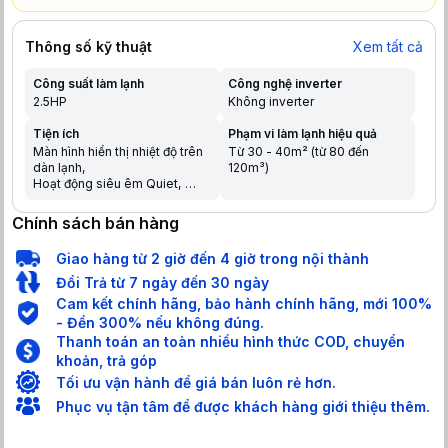
Thông số kỹ thuật
Xem tất cả
Công suất làm lạnh
Công nghệ inverter
2.5HP
Không inverter
Tiện ích
Phạm vi làm lạnh hiệu quả
Màn hình hiển thị nhiệt độ trên
Từ 30 - 40m² (từ 80 đến
dàn lạnh
120m³)
Hoạt động siêu êm Quiet
Chế độ ngủ đêm tránh buốt
Tự khởi động lại khi có điện
Chính sách bán hàng
Hẹn giờ bật tắt máy
Chức năng tự làm sạch
Giao hàng từ 2 giờ đến 4 giờ trong nội thành
Dàn nóng có lớp phủ chống
ăn mòn
Đổi Trả từ 7 ngày đến 30 ngày
Chức năng tự chẩn đoán lỗi
Cam kết chính hãng, bảo hành chính hãng, mới 100%
Hiển thị màn hình điện tử
- Đền 300% nếu không đúng.
Chức năng khóa an toàn cho
Thanh toán an toàn nhiều hình thức COD, chuyển
trẻ em
Làm lạnh nhanh trong tích tắc
khoản, trả góp
khi mới bật máy
Tối ưu vận hành để giá bán luôn rẻ hơn.
Phục vụ tận tâm để được khách hàng giới thiệu thêm.