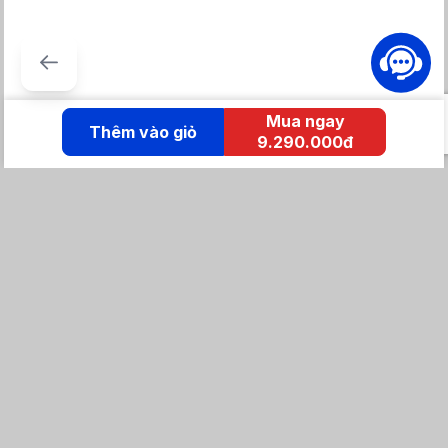
Mua ngay
Thêm vào giỏ
9.290.000đ
KẾT NỐI IZOLA
Tổng đài mua hàng
0869 86 0869
Chăm sóc khách hàng:
Tổng đài hỗ trợ
0904 683 873 - shopee
Email: izolavietnam@gmail.com -
Hotline:
Tra cứu đơn hàng