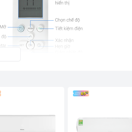
iệt phủ lớp chống ăn mòn Golden Fin bền
iảm hao phí điện năng gia đình nhờ công