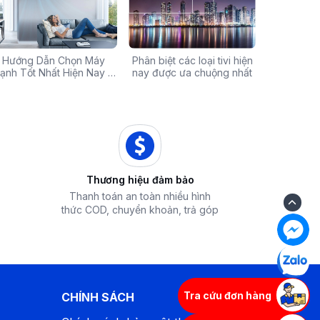
Chính Hãng Giá Rẻ –
Hướng Dẫn Chọn Máy
Tivi sale khủng đến 60%:
Phân biệt các loại tivi hiện
Xả hàng máy 
Các mã báo
 Ưu Đãi Chỉ Có Tại
ạnh Tốt Nhất Hiện Nay –
Cơ hội sở hữu chiếc tivi
nay được ưa chuộng nhất
50% - Cơ hội s
của bếp từ
iêu Chí & Gợi Ý Sản Phẩm
Điện Máy iZola
ước mơ với giá hời
hòa chính hãn
Thương hiệu đảm bảo
Thanh toán an toàn nhiều hình
thức COD, chuyển khoản, trả góp
Tra cứu đơn hàng
CHÍNH SÁCH