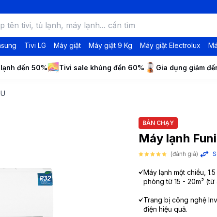
msung
Tivi LG
Máy giặt
Máy giặt 9 Kg
Máy giặt Electrolux
Má
 lạnh đến 50%
Tivi sale khủng đến 60%
Gia dụng giảm đ
MU
BÁN CHẠY
Máy lạnh Funi
(đánh giá)
S
Máy lạnh một chiều, 1.
phòng từ 15 - 20m² (từ
Trang bị công nghệ Inve
điện hiệu quả.