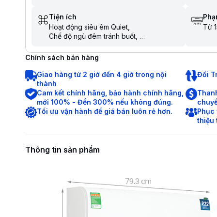
Tiện ích
Phạm
Hoạt động siêu êm Quiet
Từ 1
Chế độ ngủ đêm tránh buốt
Tự khởi động lại khi có điện
Hẹn giờ bật tắt máy
Chính sách bán hàng
Chức năng tự làm sạch
Dàn nóng có lớp phủ chống ăn mòn
Giao hàng từ 2 giờ đến 4 giờ trong nội
Đổi T
Chức năng tự chẩn đoán lỗi
thành
Chức năng khóa an toàn cho trẻ em
Cam kết chính hãng, bảo hành chính hãng,
Thanh
Làm lạnh nhanh trong tích tắc khi mới bật
mới 100% - Đền 300% nếu không đúng.
chuyể
máy
Tối ưu vận hành để giá bán luôn rẻ hơn.
Phục 
thiệu
Thông tin sản phẩm