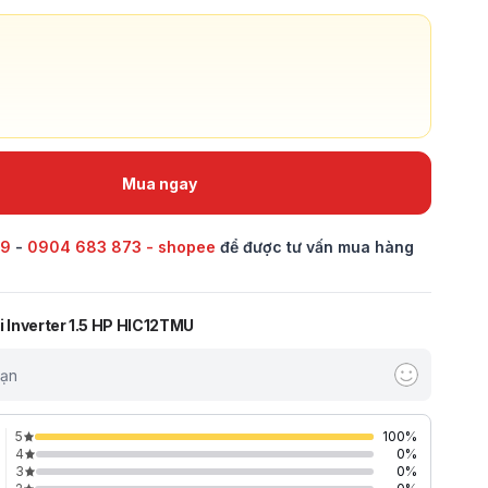
Mua ngay
69
-
0904 683 873 - shopee
để được tư vấn mua hàng
i Inverter 1.5 HP HIC12TMU
bạn
5
100
%
4
0
%
3
0
%