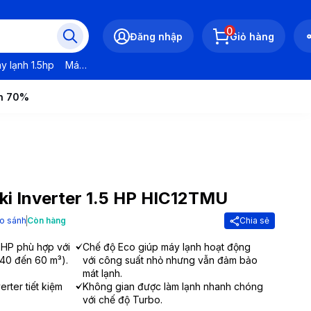
0
Đăng nhập
Giỏ hàng
y lạnh 1.5hp
Máy lạnh LG
Máy lạnh Daikin
Máy lạnh Panasonic
ến 70%
ki Inverter 1.5 HP HIC12TMU
o sánh
Còn hàng
Chia sẻ
5 HP phù hợp với
Chế độ Eco giúp máy lạnh hoạt động
 40 đến 60 m³).
với công suất nhỏ nhưng vẫn đảm bảo
mát lạnh.
rter tiết kiệm
Không gian được làm lạnh nhanh chóng
với chế độ Turbo.