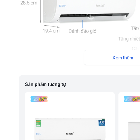
Xem thêm
Sản phẩm tương tự
Máy lạnh Funiki Inverter 1.5 HP HIC12TMU có dàn tản nh
bỉ, làm lạnh nhanh với chế độ Turbo, công suất 1.5 HP, g
nghệ Inverter, chế độ Eco.