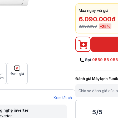
Mua ngay với giá
6.090.000đ
8.090.000
-
25
%
Gọi
0869 86 08
tin
Đánh giá
ẩm
Đánh giá
Máy lạnh Funik
Chia sẻ đánh giá của 
Xem tất cả
g nghệ inverter
5
/
5
nverter