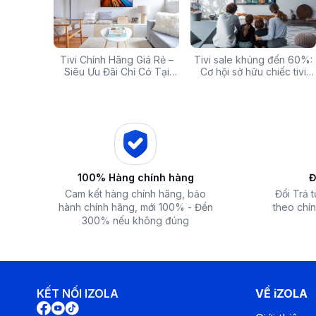
g: Hàng
Tivi Chính Hãng Giá Rẻ –
Các mã báo lỗi thường gặp
Tivi sale khủng đến 60%:
Top 5 tivi 32 inch giá
ấp Giảm
Siêu Ưu Đãi Chỉ Có Tại
của bếp từ và lưu ý khi xử
Cơ hội sở hữu chiếc tivi
chất lượng và đáng 
 iZOLA.VN
Điện Máy iZola
lý
ước mơ với giá hời
nhất hiện nay
Công nghệ làm lạnh
- Máy lạnh Funiki vận hành mạnh mẽ, làm mát hiệu quả phạm 
100% Hàng chính hàng
Đ
với công suất
1.5 HP - 12.000 BTU
.
- Chế độ
Turbo
đẩy nhanh tốc độ làm lạnh, cho không gian 
Cam kết hàng chính hãng, bảo
Đổi Trả 
chóng.
hành chính hãng, mới 100% - Đền
theo chín
300% nếu không đúng
KẾT NỐI IZOLA
VỀ iZOLA