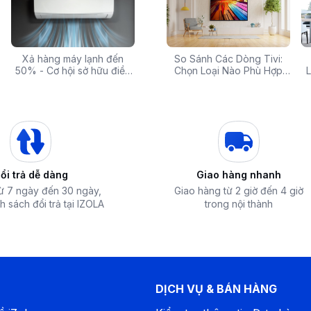
 rẻ,
Xả hàng máy lạnh đến
Top 10 máy lọc nước nóng
Săn Sale Khủng: Hàng
So Sánh Các Dòng Tivi:
Tivi 
mua
50% - Cơ hội sở hữu điều
lạnh tốt nhất đáng mua
Điện Máy Cao Cấp Giảm
Chọn Loại Nào Phù Hợp
Siêu
L
hòa chính hãng giá sốc
nhất hiện nay
Giá Đến 50% Tại iZOLA.VN
Nhất?
T
vi phòng từ 15 - 20m² (từ 40 đến 60 m³)
ổi trả dễ dàng
Giao hàng nhanh
phòng đạt đến nhiệt độ cài đặt nhanh
từ 7 ngày đến 30 ngày,
Giao hàng từ 2 giờ đến 4 giờ
h sách đổi trả tại IZOLA
trong nội thành
DỊCH VỤ & BÁN HÀNG