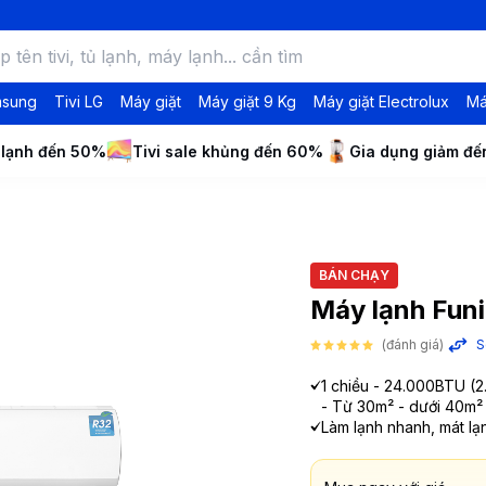
msung
Tivi LG
Máy giặt
Máy giặt 9 Kg
Máy giặt Electrolux
Má
 lạnh đến 50%
Tivi sale khủng đến 60%
Gia dụng giảm đ
BÁN CHẠY
Máy lạnh Fun
(đánh giá)
S
1 chiều - 24.000BTU (2
- Từ 30m² - dưới 40m²
Làm lạnh nhanh, mát lạ