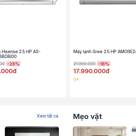
ạnh 1 chiều cho tốc độ làm lạnh nhanh
ười dùng nhờ lưới lọc Nano Ag, cùng với
 thời gian.
u trắng đơn giản, các cạnh bo cong nhẹ tạo
 Hisense 2.5 HP AS-
Máy lạnh Gree 2.5 HP AMORE
BBDBI00
000
21.990.000
-
28
%
-
18
%
.000đ
17.990.000đ
 tản nhiệt bằng nhôm được phủ lớp
5
n cao trước các điều kiện môi trường khác
Mẹo vặt
Xem tất cả