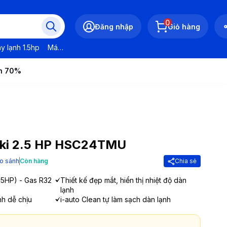
0
Đăng nhập
Giỏ hàng
y lạnh 1.5hp
Máy lạnh LG
Máy lạnh Daikin
Máy lạnh Panasonic
ến 70%
iki 2.5 HP HSC24TMU
o sánh
Còn hàng
Chia sẻ
.5HP) - Gas R32
Thiết kế đẹp mắt, hiển thị nhiệt độ dàn
lạnh
nh dễ chịu
i-auto Clean tự làm sạch dàn lạnh