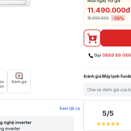
Mua ngay với giá
11.490.000đ
15.990.000
-
28
%
Gọi
0869 86 08
Đánh giá
Máy lạnh Funi
tin
Đánh giá
ẩm
Chia sẻ đánh giá của 
Xem tất cả
5
/
5
g nghệ inverter
g inverter