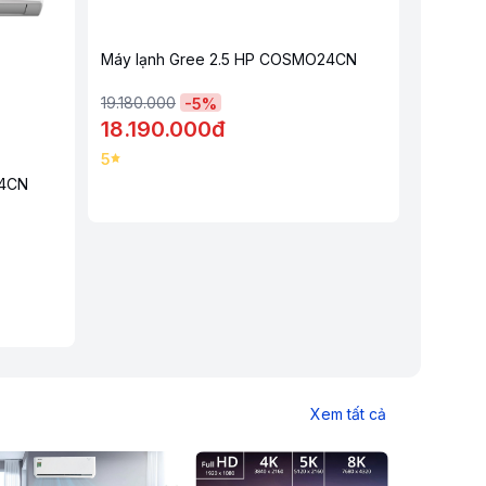
Máy lạnh Gree 2.5 HP COSMO24CN
19.180.000
-
5
%
18.190.000đ
5
24CN
Xem tất cả