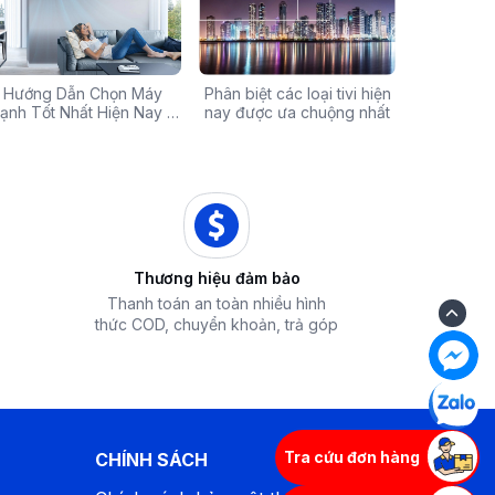
Chính Hãng Giá Rẻ –
Hướng Dẫn Chọn Máy
Tivi sale khủng đến 60%:
Phân biệt các loại tivi hiện
Xả hàng máy 
Các mã báo
 Ưu Đãi Chỉ Có Tại
ạnh Tốt Nhất Hiện Nay –
Cơ hội sở hữu chiếc tivi
nay được ưa chuộng nhất
50% - Cơ hội s
của bếp từ
iêu Chí & Gợi Ý Sản Phẩm
Điện Máy iZola
ước mơ với giá hời
hòa chính hãn
Thương hiệu đảm bảo
Thanh toán an toàn nhiều hình
thức COD, chuyển khoản, trả góp
Tra cứu đơn hàng
CHÍNH SÁCH