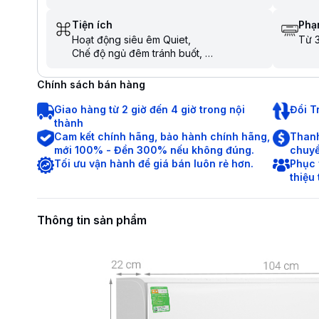
Tiện ích
Phạm
Hoạt động siêu êm Quiet
Từ 3
Chế độ ngủ đêm tránh buốt
Tự khởi động lại khi có điện
Hẹn giờ bật tắt máy
Chính sách bán hàng
Chức năng tự làm sạch
Dàn nóng có lớp phủ chống ăn mòn
Giao hàng từ 2 giờ đến 4 giờ trong nội
Đổi T
Chức năng tự chẩn đoán lỗi
thành
Chức năng khóa an toàn cho trẻ em
Cam kết chính hãng, bảo hành chính hãng,
Thanh
Làm lạnh nhanh trong tích tắc khi mới bật
mới 100% - Đền 300% nếu không đúng.
chuyể
máy
Tối ưu vận hành để giá bán luôn rẻ hơn.
Phục 
thiệu
Thông tin sản phẩm