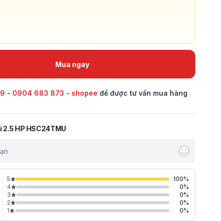
Mua ngay
69
-
0904 683 873 - shopee
để được tư vấn mua hàng
ki 2.5 HP HSC24TMU
bạn
5
100
%
4
0
%
3
0
%
2
0
%
1
0
%