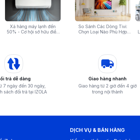
 rẻ,
Xả hàng máy lạnh đến
Top 10 máy lọc nước nóng
Săn Sale Khủng: Hàng
So Sánh Các Dòng Tivi:
Tivi 
mua
50% - Cơ hội sở hữu điều
lạnh tốt nhất đáng mua
Điện Máy Cao Cấp Giảm
Chọn Loại Nào Phù Hợp
Siêu
L
hòa chính hãng giá sốc
nhất hiện nay
Giá Đến 50% Tại iZOLA.VN
Nhất?
T
ổi trả dễ dàng
Giao hàng nhanh
ng gian phòng dưới
từ 30 - 40m² (từ 80
từ 7 ngày đến 30 ngày,
Giao hàng từ 2 giờ đến 4 giờ
h sách đổi trả tại IZOLA
trong nội thành
 công suất cao
, đưa nhiệt độ phòng về
chờ.
DỊCH VỤ & BÁN HÀNG