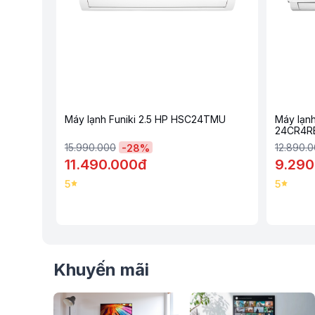
Máy lạnh Funiki 2.5 HP HSC24TMU thuộc dòng máy làm l
với công nghệ Turbo, bảo vệ tuổi thọ máy và sức khỏe ng
tính năng tự làm sạch giữ máy lạnh hoạt động bền bỉ theo
Tổng quan thiết kế
Dàn lạnh
- Máy lạnh Funiki 2.5 HP HSC24TMU thiết kế lớp vỏ nhựa mà
Máy lạnh Funiki 2.5 HP HSC24TMU
Máy lạnh
24CR4R
nét mềm mại, dễ bố trí cho mọi không gian.
Dàn nóng
15.990.000
12.890.
-
28
%
- Hình chữ nhật,
vỏ bằng thép
cứng cáp và có độ bền cao.
11.490.000đ
9.290
-
Ống dẫn gas bằng đồng
hoạt động êm và ổn định, các
lá
5
5
Golden Fin
hạn chế ăn mòn, tăng khả năng dẫn nhiệt, độ bề
nhau như sương muối, gió biển, mưa bão...
Khuyến mãi