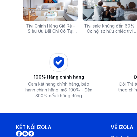
g: Hàng
Tivi Chính Hãng Giá Rẻ –
Các mã báo lỗi thường gặp
Tivi sale khủng đến 60%:
Top 5 tivi 32 inch giá
ấp Giảm
Siêu Ưu Đãi Chỉ Có Tại
của bếp từ và lưu ý khi xử
Cơ hội sở hữu chiếc tivi
chất lượng và đáng 
 iZOLA.VN
Điện Máy iZola
lý
ước mơ với giá hời
nhất hiện nay
100% Hàng chính hàng
Đ
Công nghệ làm lạnh
- Công suất làm lạnh
2.5 HP - 24.000 BTU
phù hợp với khô
Cam kết hàng chính hãng, bảo
Đổi Trả 
đến 120m³)
.
hành chính hãng, mới 100% - Đền
theo chín
- Chọn
chế độ Turbo
để máy lạnh
làm lạnh nhanh chóng ở
300% nếu không đúng
mức nhiệt cài đặt trong khoảng 20 – 30 phút, giảm thời gian 
KẾT NỐI IZOLA
VỀ iZOLA