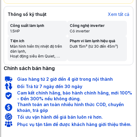
Thông số kỹ thuật
Xem tất cả
Công suất làm lạnh
Công nghệ inverter
1.5HP
Có inverter
Tiện ích
Phạm vi làm lạnh hiệu quả
Màn hình hiển thị nhiệt độ trên
Dưới 15m² (từ 30 đến 45m³)
dàn lạnh
Hoạt động siêu êm Quiet
Chế độ ngủ đêm tránh buốt
Tự khởi động lại khi có điện
Chính sách bán hàng
Hẹn giờ bật tắt máy
Chức năng tự làm sạch
Giao hàng từ 2 giờ đến 4 giờ trong nội thành
Dàn nóng có lớp phủ chống
ăn mòn
Đổi Trả từ 7 ngày đến 30 ngày
Chức năng tự chẩn đoán lỗi
Cam kết chính hãng, bảo hành chính hãng, mới 100%
Hiển thị màn hình điện tử
- Đền 300% nếu không đúng.
Chức năng khóa an toàn cho
Thanh toán an toàn nhiều hình thức COD, chuyển
trẻ em
Làm lạnh nhanh trong tích tắc
khoản, trả góp
khi mới bật máy
Tối ưu vận hành để giá bán luôn rẻ hơn.
Phục vụ tận tâm để được khách hàng giới thiệu thêm.