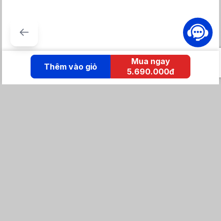
điều hòa rảnh tay tại nhà bất cứ lúc nào.
Và đặc biệt kết nối được các ứng dụng trợ lý ảo phổ biến nhất
hiện nay như Google Assistant, Apple Homekit, Maika Assistant –
ra lệnh bằng giọng nói tiếng việt.
Mua ngay
Thêm vào giỏ
5.690.000đ
KẾT NỐI IZOLA
Tổng đài mua hàng
0869 86 0869
Chăm sóc khách hàng:
Tổng đài hỗ trợ
0904 683 873 - shopee
Email: izolavietnam@gmail.com -
Hotline:
Tra cứu đơn hàng