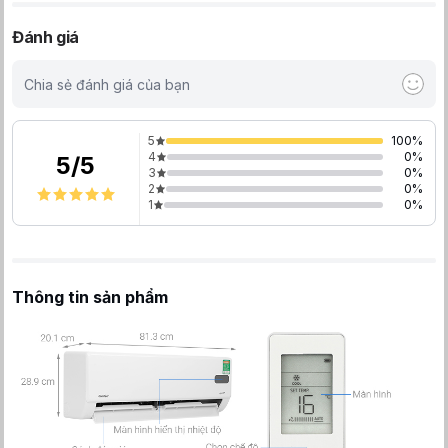
Đánh giá
Chia sẻ đánh giá của bạn
5
100
%
4
0
%
5
/
5
3
0
%
2
0
%
1
0
%
Thông tin sản phẩm