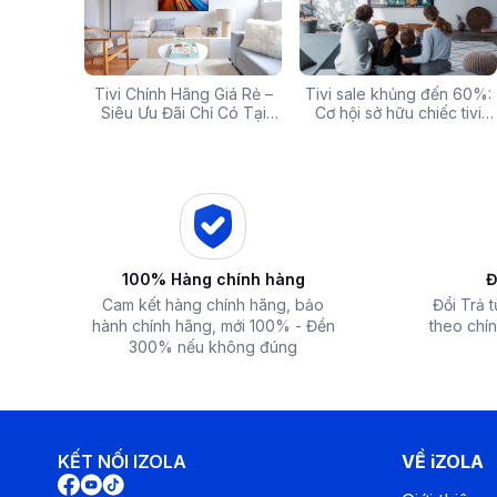
g: Hàng
Tivi Chính Hãng Giá Rẻ –
Các mã báo lỗi thường gặp
Tivi sale khủng đến 60%:
Top 5 tivi 32 inch giá
ấp Giảm
Siêu Ưu Đãi Chỉ Có Tại
của bếp từ và lưu ý khi xử
Cơ hội sở hữu chiếc tivi
chất lượng và đáng 
 iZOLA.VN
Điện Máy iZola
lý
ước mơ với giá hời
nhất hiện nay
100% Hàng chính hàng
Đ
Cam kết hàng chính hãng, bảo
Đổi Trả 
hành chính hãng, mới 100% - Đền
theo chín
300% nếu không đúng
KẾT NỐI IZOLA
VỀ iZOLA
Công nghệ làm lạnh
- Máy lạnh Casper 1.5 HP vận hành với công suất 12.200 BTU