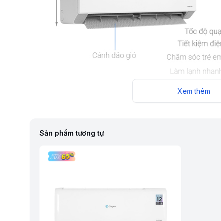
Xem thêm
Sản phẩm tương tự
Máy lạnh Casper Inverter 1.5 HP QC-12IU36
là thiết bị 