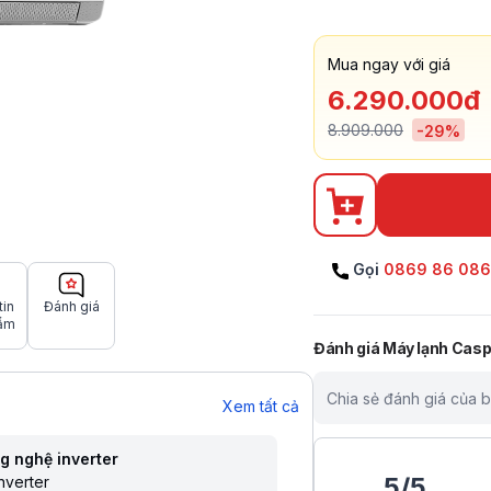
Mua ngay với giá
6.290.000đ
8.909.000
-
29
%
Gọi
0869 86 08
tin
Đánh giá
ẩm
Đánh giá
Máy lạnh Casp
Chia sẻ đánh giá của 
Xem tất cả
g nghệ inverter
5
/
5
nverter