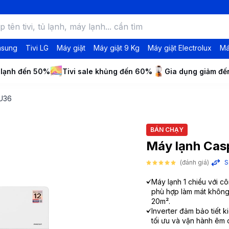
msung
Tivi LG
Máy giặt
Máy giặt 9 Kg
Máy giặt Electrolux
Má
 lạnh đến 50%
Tivi sale khủng đến 60%
Gia dụng giảm đ
IU36
BÁN CHẠY
Máy lạnh Casp
(đánh giá)
S
Máy lạnh 1 chiều với cô
phù hợp làm mát không 
20m².
Inverter đảm bảo tiết 
tối ưu và vận hành êm d