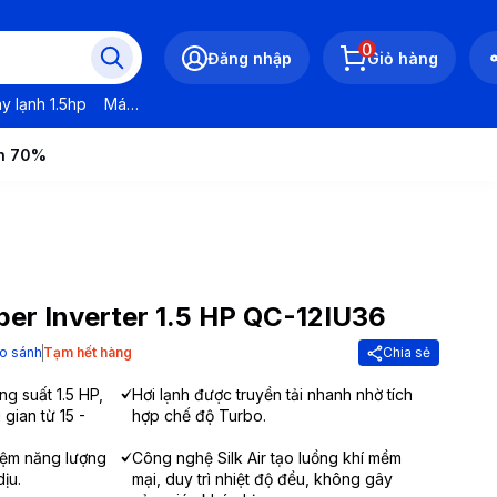
0
Đăng nhập
Giỏ hàng
y lạnh 1.5hp
Máy lạnh LG
Máy lạnh Daikin
Máy lạnh Panasonic
ến 70%
er Inverter 1.5 HP QC-12IU36
o sánh
Tạm hết hàng
Chia sẻ
ng suất 1.5 HP,
Hơi lạnh được truyền tải nhanh nhờ tích
gian từ 15 -
hợp chế độ Turbo.
kiệm năng lượng
Công nghệ Silk Air tạo luồng khí mềm
ịu.
mại, duy trì nhiệt độ đều, không gây