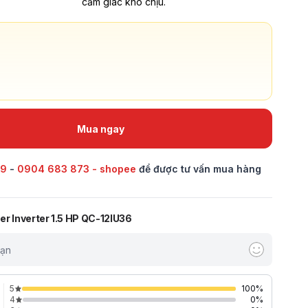
cảm giác khó chịu.
Mua ngay
69
-
0904 683 873 - shopee
để được tư vấn mua hàng
er Inverter 1.5 HP QC-12IU36
bạn
5
100
%
4
0
%