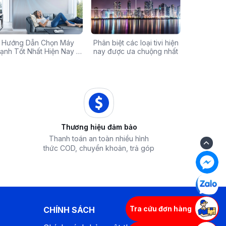
Chính Hãng Giá Rẻ –
Hướng Dẫn Chọn Máy
Tivi sale khủng đến 60%:
Phân biệt các loại tivi hiện
Xả hàng máy 
Các mã báo
 Ưu Đãi Chỉ Có Tại
ạnh Tốt Nhất Hiện Nay –
Cơ hội sở hữu chiếc tivi
nay được ưa chuộng nhất
50% - Cơ hội s
của bếp từ
iêu Chí & Gợi Ý Sản Phẩm
Điện Máy iZola
ước mơ với giá hời
hòa chính hãn
Thương hiệu đảm bảo
Thanh toán an toàn nhiều hình
thức COD, chuyển khoản, trả góp
Tra cứu đơn hàng
CHÍNH SÁCH