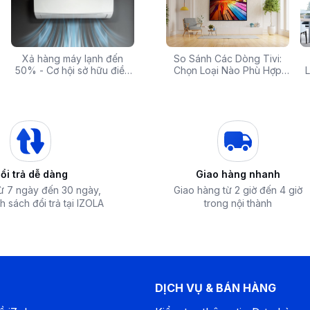
 rẻ,
Xả hàng máy lạnh đến
Top 10 máy lọc nước nóng
Săn Sale Khủng: Hàng
So Sánh Các Dòng Tivi:
Tivi 
mua
50% - Cơ hội sở hữu điều
lạnh tốt nhất đáng mua
Điện Máy Cao Cấp Giảm
Chọn Loại Nào Phù Hợp
Siêu
L
hòa chính hãng giá sốc
nhất hiện nay
Giá Đến 50% Tại iZOLA.VN
Nhất?
T
ổi trả dễ dàng
Giao hàng nhanh
từ 7 ngày đến 30 ngày,
Giao hàng từ 2 giờ đến 4 giờ
h sách đổi trả tại IZOLA
trong nội thành
DỊCH VỤ & BÁN HÀNG
 phù hợp với các không gian có diện tích