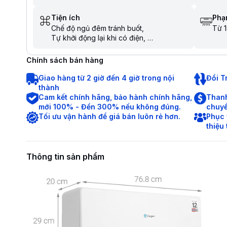
Tiện ích
Phạm
Chế độ ngủ đêm tránh buốt
Từ 1
Tự khởi động lại khi có điện
Hẹn giờ bật tắt máy
Chức năng tự làm sạch
Chính sách bán hàng
Chức năng tự chẩn đoán lỗi
Chức năng khóa an toàn cho trẻ em
Giao hàng từ 2 giờ đến 4 giờ trong nội
Đổi T
Làm lạnh nhanh trong tích tắc khi mới bật
thành
máy
Cam kết chính hãng, bảo hành chính hãng,
Thanh
mới 100% - Đền 300% nếu không đúng.
chuyể
Tối ưu vận hành để giá bán luôn rẻ hơn.
Phục 
thiệu
Thông tin sản phẩm