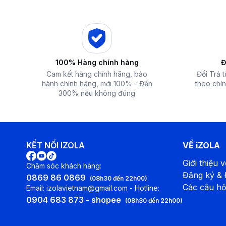
100% Hàng chính hàng
Đ
Cam kết hàng chính hãng, bảo
Đổi Trả 
hành chính hãng, mới 100% - Đền
theo chín
300% nếu không đúng
KẾT NỐI IZOLA
VỀ iZOLA
Giới thiệu v
Chăm sóc khách hàng:
Tại thị trường nước ta Daikin đứng vững ngôi vị số 1 ở tất c
Đăng ký &
0869 86 0869
(08h30 đến 22h00)
Tủ đứng, nối ống gió, multi...đã chứng minh được chất lượng 
Các câu hỏ
Email: izolavietnam@gmail.com - Hotline:
tốt nhất.
0904 683 873 - shopee
(08h30 đến 22h00)
Máy lạnh âm trần Daikin
FCFC100DVM/RZFC100DY1
chính 
Cái nôi quy tụ sản xuất các sản phẩm điện tử, điện lạnh của 
LG, Mitsubishi, Samsung...