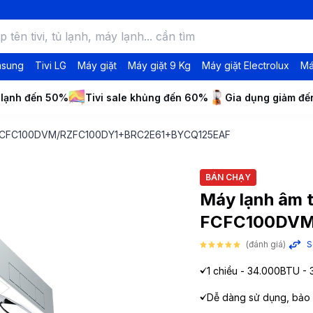
msung
Tivi LG
Máy giặt
Máy giặt 9 Kg
Máy giặt Electrolux
Má
 lạnh đến 50%
Tivi sale khủng đến 60%
Gia dụng giảm đ
 HP FCFC100DVM/RZFC100DY1+BRC2E61+BYCQ125EAF
BÁN CHẠY
Máy lạnh âm t
FCFC100DVM
(đánh giá)
S
1 chiều - 34.000BTU - 
Dễ dàng sử dụng, bảo