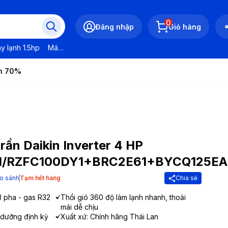
0
Đăng nhập
Giỏ hàng
y lạnh 1.5hp
Máy lạnh LG
Máy lạnh Daikin
Máy lạnh Panasonic
ến 70%
rần Daikin Inverter 4 HP
/RZFC100DY1+BRC2E61+BYCQ125EA
o sánh
Tạm hết hàng
Chia sẻ
3 pha - gas R32
Thổi gió 360 độ làm lạnh nhanh, thoải
mái dễ chịu
 dưỡng định kỳ
Xuất xứ: Chính hãng Thái Lan