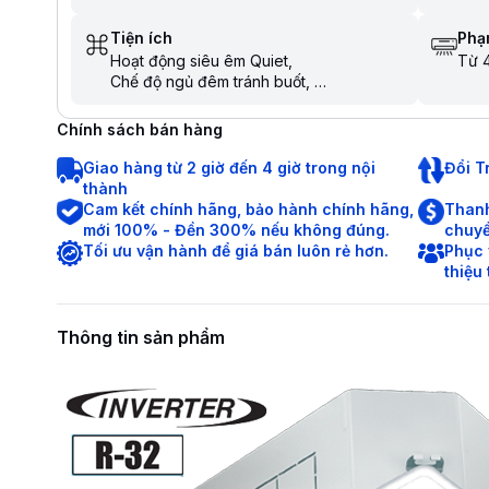
Tiện ích
Phạm
Hoạt động siêu êm Quiet
Từ 4
Chế độ ngủ đêm tránh buốt
Tự khởi động lại khi có điện
Hẹn giờ bật tắt máy
Chính sách bán hàng
Giao hàng từ 2 giờ đến 4 giờ trong nội
Đổi T
thành
Cam kết chính hãng, bảo hành chính hãng,
Thanh
mới 100% - Đền 300% nếu không đúng.
chuyể
Tối ưu vận hành để giá bán luôn rẻ hơn.
Phục 
thiệu
Thông tin sản phẩm