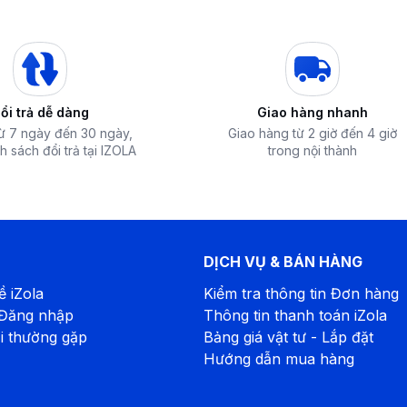
ổi trả dễ dàng
Giao hàng nhanh
từ 7 ngày đến 30 ngày,
Giao hàng từ 2 giờ đến 4 giờ
h sách đổi trả tại IZOLA
trong nội thành
DỊCH VỤ & BÁN HÀNG
ề iZola
Kiểm tra thông tin Đơn hàng
ả các dòng sản phẩm: Treo tường, âm trần,
 Đăng nhập
Thông tin thanh toán iZola
vượt trội, cùng dịch vụ hỗ trợ khách hàng
i thường gặp
Bảng giá vật tư - Lắp đặt
Hướng dẫn mua hàng
hãng được sản xuất nhập khẩu Thái Lan -
các tên tuổi hàng đầu thế giới: Panasonic,