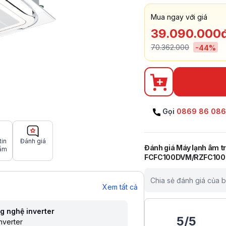
Mua ngay với giá
39.090.000
70.362.000
-
44
%
Gọi
0869 86 08
tin
Đánh giá
Đánh giá
Máy lạnh âm tr
ẩm
FCFC100DVM/RZFC100
Chia sẻ đánh giá của 
Xem tất cả
g nghệ inverter
5
/
5
nverter