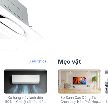
Mẹo vặt
Xem tất cả
odel mới nhất của Daikin ra mắt tháng
 với giá Máy lạnh âm trần
, với bề dày lịch sử gần 100 năm. Máy lạnh
 rẻ,
Xả hàng máy lạnh đến
Top 10 máy lọc nước nóng
Săn Sale Khủng: Hàng
So Sánh Các Dòng Tivi:
Tivi 
n phong trong giải pháp công nghệ nhằm mang
mua
50% - Cơ hội sở hữu điều
lạnh tốt nhất đáng mua
Điện Máy Cao Cấp Giảm
Chọn Loại Nào Phù Hợp
Siêu
L
 thiện với môi trường...
hòa chính hãng giá sốc
nhất hiện nay
Giá Đến 50% Tại iZOLA.VN
Nhất?
T