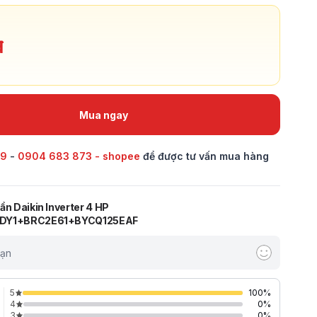
đ
Mua ngay
69
-
0904 683 873 - shopee
để được tư vấn mua hàng
ần Daikin Inverter 4 HP
DY1+BRC2E61+BYCQ125EAF
bạn
5
100
%
4
0
%
3
0
%