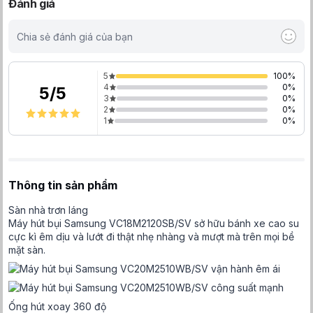
Đánh giá
Chia sẻ đánh giá của bạn
5
100
%
4
0
%
5
/
5
3
0
%
2
0
%
1
0
%
Thông tin sản phẩm
Sàn nhà trơn láng
Máy hút bụi Samsung VC18M2120SB/SV sở hữu bánh xe cao su
cực kì êm dịu và lướt đi thật nhẹ nhàng và mượt mà trên mọi bề
mặt sàn.
Ống hút xoay 360 độ