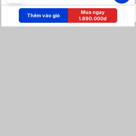
Mua ngay
Thêm vào giỏ
1.890.000đ
KẾT NỐI IZOLA
Tổng đài mua hàng
0869 86 0869
Chăm sóc khách hàng:
Tổng đài hỗ trợ
0904 683 873 - shopee
Email: izolavietnam@gmail.com -
Hotline:
Tra cứu đơn hàng
Khuyến mãi / Tin tức