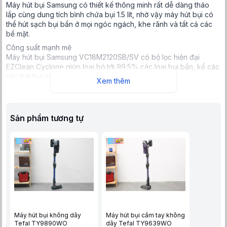
Máy hút bụi Samsung có thiết kế thông minh rất dễ dàng tháo
lắp cùng dung tích bình chứa bụi 1.5 lít, nhờ vậy máy hút bụi có
thể hút sạch bụi bẩn ở mọi ngóc ngách, khe rãnh và tất cả các
bề mặt.
Công suất mạnh mẽ
Máy hút bụi Samsung VC18M2120SB/SV có bộ lọc hiện đại
EZClean Cyclone giúp loại bỏ tới 99.5% các loại bụi bẩn, kể các
các hạt bụi có kích thước nhỏ nhất ở bất kì đâu.
Xem thêm
Hoạt động êm ái
Sản phẩm tương tự
Máy hút bụi Samsung VC18M2120SB/SV với cơ chế vận hành êm
ái cùng tay cầm điều khiển từ xa giúp bạn dễ dàng thao tác nhẹ
nhàng mà sạch bong.
Máy hút bụi không dây
Máy hút bụi cầm tay không
Tefal TY9890WO
dây Tefal TY9639WO