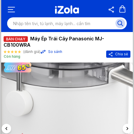
Máy Ép Trái Cây Panasonic MJ-
BÁN CHẠY
CB100WRA
(đánh giá)
So sánh
Chia sẻ
Còn hàng