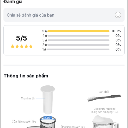
Đánh giá
Chia sẻ đánh giá của bạn
5
100
%
4
0
%
5
/
5
3
0
%
2
0
%
1
0
%
Thông tin sản phẩm