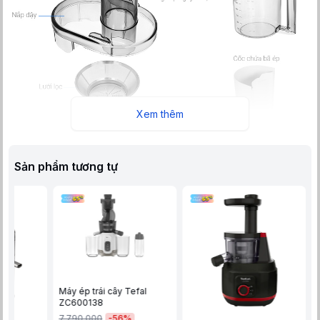
Xem thêm
Sản phẩm tương tự
Máy ép trái cây Tefal
ZC600138
Thiết kế trang nhã, thanh lịch hài hòa với mọi không gian bếp
-
56
%
7.790.000