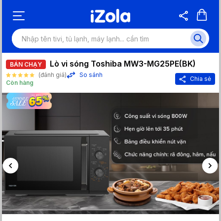
Lò vi sóng Toshiba MW3-MG25PE(BK)
BÁN CHẠY
(đánh giá)
So sánh
Chia sẻ
Còn hàng