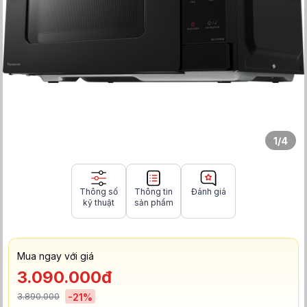
1
/
4
Thông số
Thông tin
Đánh giá
kỹ thuật
sản phẩm
Mua ngay với giá
3.090.000đ
3.890.000
-
21
%