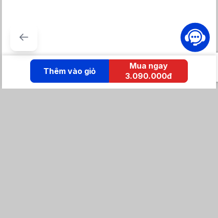
Mua ngay
Thêm vào giỏ
3.090.000đ
KẾT NỐI IZOLA
Tổng đài mua hàng
0869 86 0869
Chăm sóc khách hàng:
Tổng đài hỗ trợ
0904 683 873 - shopee
Email: izolavietnam@gmail.com -
Hotline: