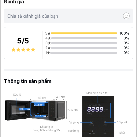
Đánh giá
Chia sẻ đánh giá của bạn
5
100
%
4
0
%
5
/
5
3
0
%
2
0
%
1
0
%
Thông tin sản phẩm