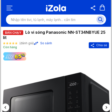
Lò vi sóng Panasonic NN-ST34NBYUE 25
BÁN CHẠY
lít
(đánh giá)
So sánh
Chia sẻ
Còn hàng