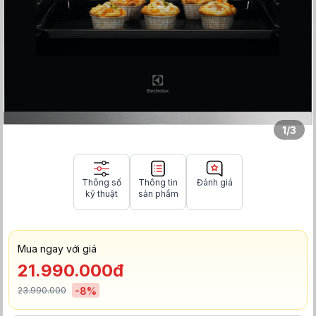
1
/
3
Thông số
Thông tin
Đánh giá
kỹ thuật
sản phẩm
Mua ngay với giá
21.990.000đ
23.990.000
-
8
%