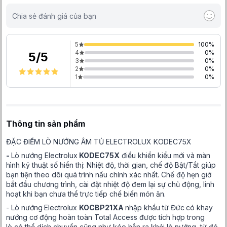
Chia sẻ đánh giá của bạn
5
100
%
4
0
%
5
/
5
3
0
%
2
0
%
1
0
%
Thông tin sản phẩm
ĐẶC ĐIỂM LÒ NƯỚNG ÂM TỦ ELECTROLUX KODEC75X
-
Lò nướng Electrolux
KODEC75X
điều khiển kiểu mới và màn
hình kỹ thuật số hiển thị: Nhiệt độ, thời gian, chế độ Bật/Tắt giúp
bạn tiện theo dõi quá trình nấu chính xác nhất. Chế độ hẹn giờ
bắt đầu chương trình, cài đặt nhiệt độ đem lại sự chủ động, linh
hoạt khi bạn chưa thể trực tiếp chế biến món ăn.
- Lò nướng
Electrolux
KOCBP21XA
nhập khẩu từ Đức
có khay
nướng cơ động hoàn toàn Total Access được tích hợp trong
lò có thể dịch chuyển cũng như kéo hẳn ra khỏi lò nướng, từ đó