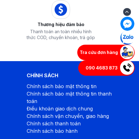
Thương hiệu đảm bảo
Thanh toán an toàn nhiều hình
thức COD, chuyển khoản, trả góp
Tra cứu đơn hàng
090 4683 873
CHÍNH SÁCH
Chính sách bảo mật thông tin
Chính sách bảo mật thông tin thanh
toán
Điều khoản giao dịch chung
Chính sách vận chuyển, giao hàng
Chính sách thanh toán
Chính sách bảo hành