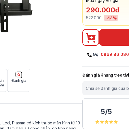
Mua ngay với giá
290.000đ
522.000
-
44
%
Gọi
0869 86 08
Đánh giá
Khung treo tiv
tin
Đánh giá
ẩm
Chia sẻ đánh giá của 
5
/
5
D, Led, Plasma có kích thước màn hình từ 19
 điện, đảm bảo sự chắc chắn, có khả năng