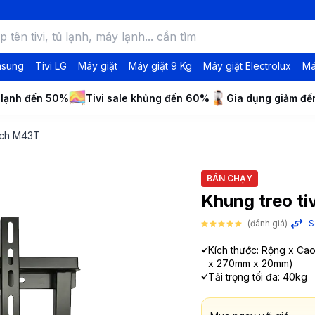
msung
Tivi LG
Máy giặt
Máy giặt 9 Kg
Máy giặt Electrolux
Má
 lạnh đến 50%
Tivi sale khủng đến 60%
Gia dụng giảm đ
inch M43T
BÁN CHẠY
Khung treo ti
(đánh giá)
S
Kích thước: Rộng x Ca
x 270mm x 20mm)
Tải trọng tối đa: 40kg