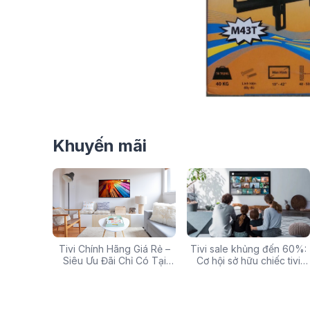
Khuyến mãi
g: Hàng
Tivi Chính Hãng Giá Rẻ –
Các mã báo lỗi thường gặp
Tivi sale khủng đến 60%:
Top 5 tivi 32 inch giá
ấp Giảm
Siêu Ưu Đãi Chỉ Có Tại
của bếp từ và lưu ý khi xử
Cơ hội sở hữu chiếc tivi
chất lượng và đáng 
 iZOLA.VN
Điện Máy iZola
lý
ước mơ với giá hời
nhất hiện nay