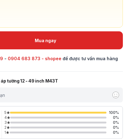
Mua ngay
69
-
0904 683 873 - shopee
để được tư vấn mua hàng
i áp tường 12 - 49 inch M43T
bạn
5
100
%
4
0
%
3
0
%
2
0
%
1
0
%