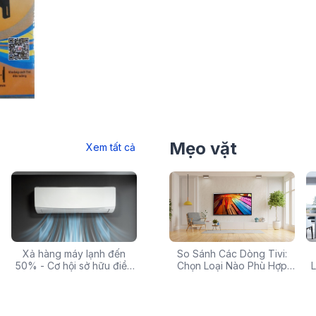
Mẹo vặt
Xem tất cả
 rẻ,
Xả hàng máy lạnh đến
Top 10 máy lọc nước nóng
Săn Sale Khủng: Hàng
So Sánh Các Dòng Tivi:
Tivi 
mua
50% - Cơ hội sở hữu điều
lạnh tốt nhất đáng mua
Điện Máy Cao Cấp Giảm
Chọn Loại Nào Phù Hợp
Siêu
L
hòa chính hãng giá sốc
nhất hiện nay
Giá Đến 50% Tại iZOLA.VN
Nhất?
T