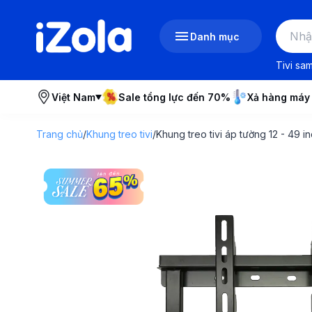
Danh mục
Tivi sa
Việt Nam
Sale tổng lực đến 70%
Xả hàng máy
Trang chủ
/
Khung treo tivi
/
Khung treo tivi áp tường 12 - 49 