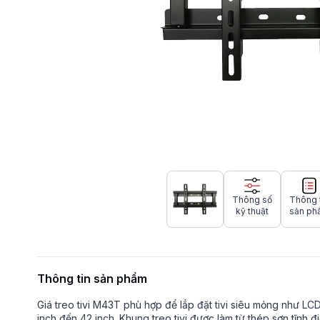
Thông số
Thông 
kỹ thuật
sản ph
Thông tin sản phẩm
Giá treo tivi M43T phù hợp để lắp đặt tivi siêu mỏng như LC
inch đến 42 inch. Khung treo tivi được làm từ thép sơn tĩnh