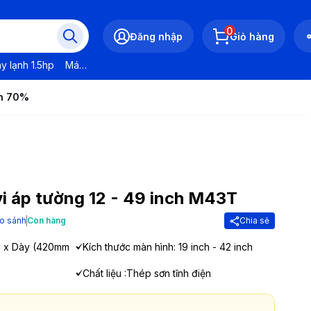
0
Đăng nhập
Giỏ hàng
y lạnh 1.5hp
Máy lạnh LG
Máy lạnh Daikin
Máy lạnh Panasonic
ến 70%
vi áp tường 12 - 49 inch M43T
o sánh
Còn hàng
Chia sẻ
o x Dày (420mm
Kích thước màn hình: 19 inch - 42 inch
Chất liệu :Thép sơn tĩnh điện