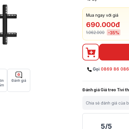
Mua ngay với giá
690.000đ
1.062.000
-
35
%
Gọi
0869 86 08
tin
Đánh giá
ẩm
Đánh giá
Giá treo Tivi 
Chia sẻ đánh giá của 
5
/
5