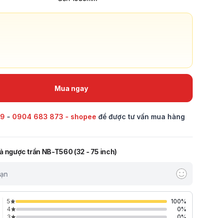
Mua ngay
69
-
0904 683 873 - shopee
để được tư vấn mua hàng
thả ngược trần NB-T560 (32 - 75 inch)
bạn
5
100
%
4
0
%
3
0
%