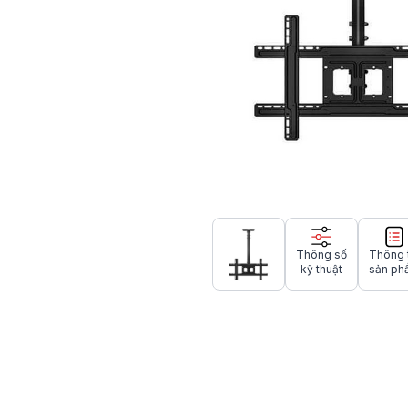
Thông số
Thông 
kỹ thuật
sản ph