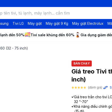
msung
Tivi LG
Máy giặt
Máy giặt 9 Kg
Máy giặt Electrolux
Má
 lạnh đến 50%
Tivi sale khủng đến 60%
Gia dụng giảm đ
60 (32 - 75 inch)
BÁN CHẠY
Giá treo Tivi
inch)
(đánh giá)
S
Giá treo trần cho tivi 
32 “-70”
Khả năng điều chỉnh g
-15 độ