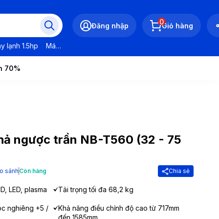
0
Đăng nhập
Giỏ hàng
y lạnh 1.5hp
Máy lạnh LG
Máy lạnh Daikin
Máy lạnh Panasonic
ến 70%
 thả ngược trần NB-T560 (32 - 75
o sánh
Còn hàng
Chia sẻ
LCD, LED, plasma
Tải trọng tối đa 68,2 kg
óc nghiêng +5 /
Khả năng điều chỉnh độ cao từ 717mm
đến 1585mm