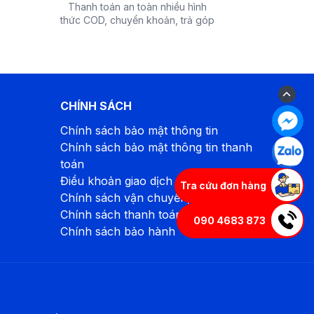
Thanh toán an toàn nhiều hình
thức COD, chuyển khoản, trả góp
CHÍNH SÁCH
Chính sách bảo mật thông tin
Chính sách bảo mật thông tin thanh
toán
Điều khoản giao dịch chung
Tra cứu đơn hàng
Chính sách vận chuyển, giao hàng
Chính sách thanh toán
090 4683 873
Chính sách bảo hành