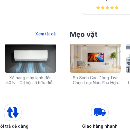
Mẹo vặt
Xem tất cả
 rẻ,
Xả hàng máy lạnh đến
Top 10 máy lọc nước nóng
Săn Sale Khủng: Hàng
So Sánh Các Dòng Tivi:
Tivi 
mua
50% - Cơ hội sở hữu điều
lạnh tốt nhất đáng mua
Điện Máy Cao Cấp Giảm
Chọn Loại Nào Phù Hợp
Siêu
L
hòa chính hãng giá sốc
nhất hiện nay
Giá Đến 50% Tại iZOLA.VN
Nhất?
T
ổi trả dễ dàng
Giao hàng nhanh