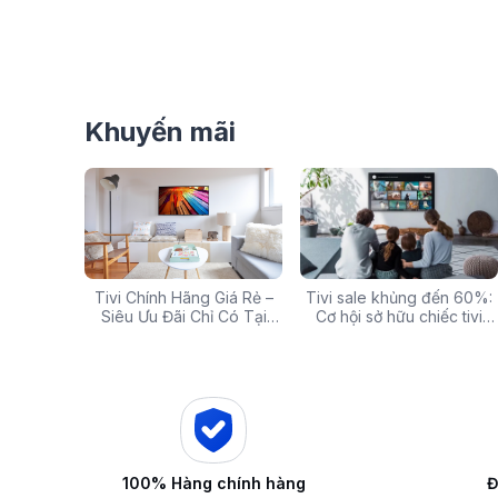
Khuyến mãi
g: Hàng
Tivi Chính Hãng Giá Rẻ –
Các mã báo lỗi thường gặp
Tivi sale khủng đến 60%:
Top 5 tivi 32 inch giá
ấp Giảm
Siêu Ưu Đãi Chỉ Có Tại
của bếp từ và lưu ý khi xử
Cơ hội sở hữu chiếc tivi
chất lượng và đáng 
 iZOLA.VN
Điện Máy iZola
lý
ước mơ với giá hời
nhất hiện nay
100% Hàng chính hàng
Đ