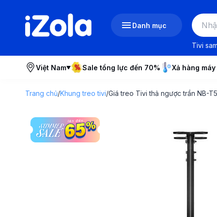
Danh mục
Tivi sa
Việt Nam
Sale tổng lực đến 70%
Xả hàng máy
Trang chủ
/
Khung treo tivi
/
Giá treo Tivi thả ngược trần NB-T5