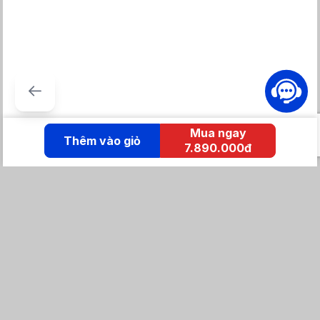
Mua ngay
Thêm vào giỏ
7.890.000đ
KẾT NỐI IZOLA
Tổng đài mua hàng
0869 86 0869
Chăm sóc khách hàng:
Tổng đài hỗ trợ
0904 683 873 - shopee
Email: izolavietnam@gmail.com -
Hotline: