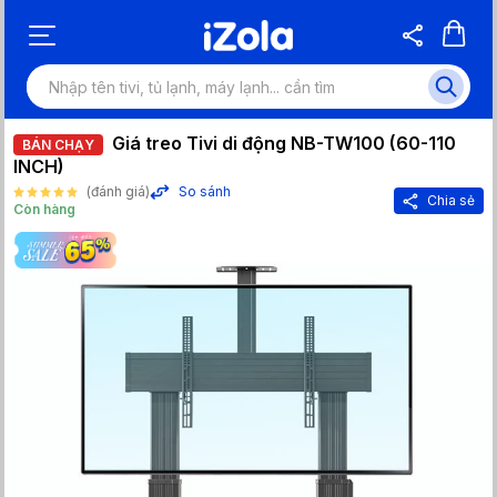
Giá treo Tivi di động NB-TW100 (60-110
BÁN CHẠY
INCH)
(đánh giá)
So sánh
Chia sẻ
Còn hàng