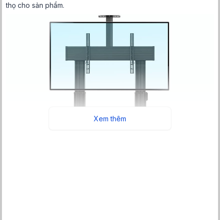
thọ cho sản phẩm.
Xem thêm
Hình ảnh giá treo tivi di động North Bayou NB TW100 (50-120
inch)
Giá có thể chịu được tải trọng lên đến 136.4kg, tương đương các
dòng tivi màn hình hiện đại có kích thước từ 75 - 110 inch. Nhờ đó
bạn có thể sử dụng giá treo để đỡ tivi tại gia đình, văn phòng,