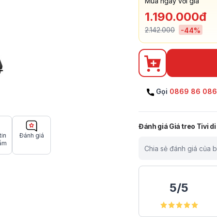
Mua ngay với giá
1.190.000đ
2.142.000
-
44
%
Gọi
0869 86 08
Đánh giá
Giá treo Tivi d
tin
Đánh giá
ẩm
Chia sẻ đánh giá của 
5
/
5