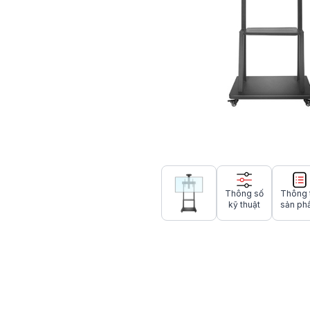
Thông số
Thông 
kỹ thuật
sản ph