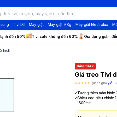
msung
Tivi LG
Máy giặt
Máy giặt 9 Kg
Máy giặt Electrolux
Má
 lạnh đến 50%
Tivi sale khủng đến 60%
Gia dụng giảm đ
5 Inch)
BÁN CHẠY
Giá treo Tivi 
(đánh giá)
S
Tương thích màn hình: 
Chiều cao điều chỉnh: 
1600mm