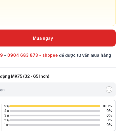
Mua ngay
69
-
0904 683 873 - shopee
để được tư vấn mua hàng
i động MK75 (32 - 65 Inch)
bạn
5
100
%
4
0
%
3
0
%
2
0
%
1
0
%