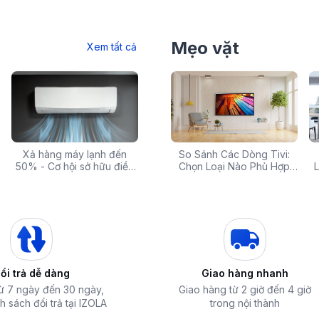
Mẹo vặt
Xem tất cả
 rẻ,
Xả hàng máy lạnh đến
Top 10 máy lọc nước nóng
Săn Sale Khủng: Hàng
So Sánh Các Dòng Tivi:
Tivi 
mua
50% - Cơ hội sở hữu điều
lạnh tốt nhất đáng mua
Điện Máy Cao Cấp Giảm
Chọn Loại Nào Phù Hợp
Siêu
L
hòa chính hãng giá sốc
nhất hiện nay
Giá Đến 50% Tại iZOLA.VN
Nhất?
T
ổi trả dễ dàng
Giao hàng nhanh
từ 7 ngày đến 30 ngày,
Giao hàng từ 2 giờ đến 4 giờ
h sách đổi trả tại IZOLA
trong nội thành