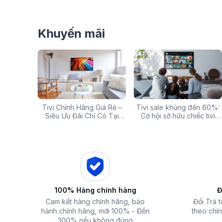
Khuyến mãi
g: Hàng
Tivi Chính Hãng Giá Rẻ –
Các mã báo lỗi thường gặp
Tivi sale khủng đến 60%:
Top 5 tivi 32 inch giá
ấp Giảm
Siêu Ưu Đãi Chỉ Có Tại
của bếp từ và lưu ý khi xử
Cơ hội sở hữu chiếc tivi
chất lượng và đáng 
 iZOLA.VN
Điện Máy iZola
lý
ước mơ với giá hời
nhất hiện nay
100% Hàng chính hàng
Đ
Cam kết hàng chính hãng, bảo
Đổi Trả 
hành chính hãng, mới 100% - Đền
theo chín
300% nếu không đúng