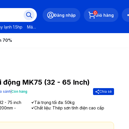
0
Đăng nhập
Giỏ hàng
y lạnh 1.5hp
Máy lạnh LG
Máy lạnh Daikin
Máy lạnh Panasonic
ến 70%
di động MK75 (32 - 65 Inch)
o sánh
Còn hàng
Chia sẻ
32 - 75 inch
Tải trọng tối đa: 50kg
1200mm -
Chất liệu: Thép sơn tĩnh điện cao cấp