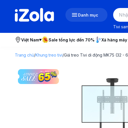
Danh mục
Tivi sa
Việt Nam
Sale tổng lực đến 70%
Xả hàng máy
Trang chủ
/
Khung treo tivi
/
Giá treo Tivi di động MK75 (32 - 6