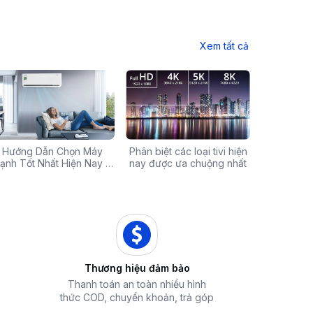
Xem tất cả
Chính Hãng Giá Rẻ –
Hướng Dẫn Chọn Máy
Tivi sale khủng đến 60%:
Phân biệt các loại tivi hiện
Xả hàng máy 
Các mã báo
 Ưu Đãi Chỉ Có Tại
ạnh Tốt Nhất Hiện Nay –
Cơ hội sở hữu chiếc tivi
nay được ưa chuộng nhất
50% - Cơ hội s
của bếp từ
iêu Chí & Gợi Ý Sản Phẩm
Điện Máy iZola
ước mơ với giá hời
hòa chính hãn
Thương hiệu đảm bảo
Thanh toán an toàn nhiều hình
thức COD, chuyển khoản, trả góp