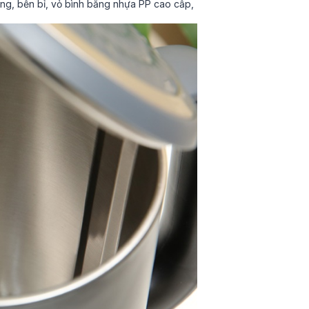
óng, bền bỉ, vỏ bình bằng nhựa PP cao cấp,