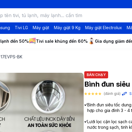
msung
Tivi LG
Máy giặt
Máy giặt 9 Kg
Máy giặt Electrolux
Má
 lạnh đến 50%
Tivi sale khủng đến 60%
Gia dụng giảm đ
J-17EVPS-BK
BÁN CHẠY
Bình đun siê
(đánh giá)
S
Bình đun siêu tốc dung tí
hợp cho gia đình 3 - 4 
Lưới lọc cặn lọc sạch c
nước trong sạch, tinh k