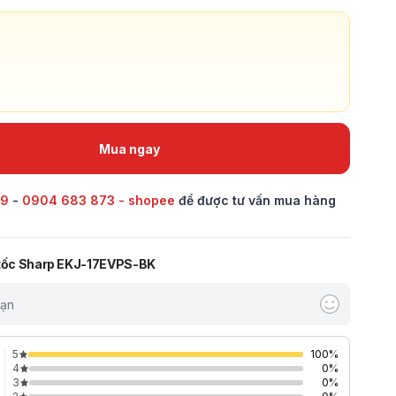
Mua ngay
69
-
0904 683 873 - shopee
để được tư vấn mua hàng
 tốc Sharp EKJ-17EVPS-BK
bạn
5
100
%
4
0
%
3
0
%