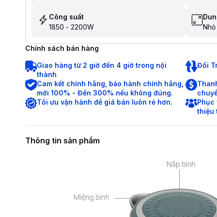
Công suất
Dun
1850 - 2200W
Nhỏ 
Chính sách bán hàng
Giao hàng từ 2 giờ đến 4 giờ trong nội
Đổi T
thành
Cam kết chính hãng, bảo hành chính hãng,
Thanh
mới 100% - Đền 300% nếu không đúng.
chuyể
Tối ưu vận hành để giá bán luôn rẻ hơn.
Phục 
thiệu
Thông tin sản phẩm