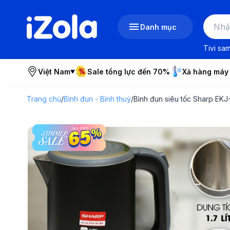
Danh mục
Tivi sa
Việt Nam
Sale tổng lực đến 70%
Xả hàng máy
Trang chủ
/
Bình đun - Bình thuỷ
/
Bình đun siêu tốc Sharp EK