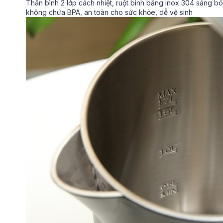
Thân bình 2 lớp cách nhiệt, ruột bình bằng inox 304 sáng b
không chứa BPA, an toàn cho sức khỏe, dễ vệ sinh