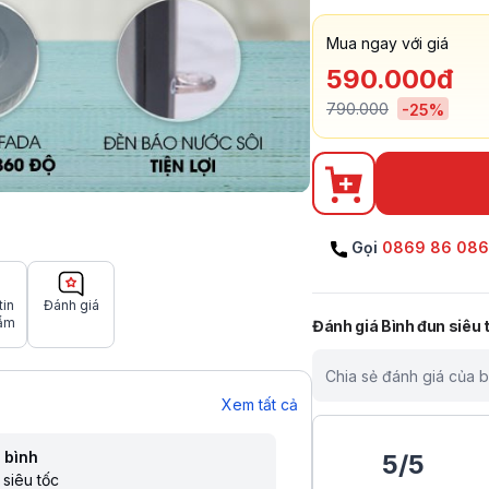
Mua ngay với giá
590.000đ
790.000
-
25
%
Gọi
0869 86 08
tin
Đánh giá
ẩm
Đánh giá
Bình đun siêu
Chia sẻ đánh giá của 
Xem tất cả
 bình
5
/
5
 siêu tốc