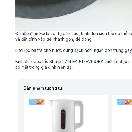
Đế tiếp điện Fada có độ bền cao, bình đun siêu tốc có thể x
và đặt bình vào đế nhanh gọn, dễ dàng
Lưới lọc bã trà cho nước dùng sạch hơn, ngăn côn trùng gâ
Bình đun siêu tốc Sharp 1.7 lít EKJ-17EVPS-BK thiết kế đẹp 
có mặt trong gia đình hiện đại.
Sản phẩm tương tự