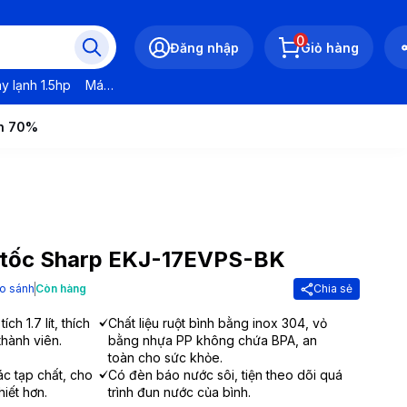
0
Đăng nhập
Giỏ hàng
y lạnh 1.5hp
Máy lạnh LG
Máy lạnh Daikin
Máy lạnh Panasonic
ến 70%
u tốc Sharp EKJ-17EVPS-BK
o sánh
Còn hàng
Chia sẻ
ch 1.7 lít, thích
Chất liệu ruột bình bằng inox 304, vỏ
thành viên.
bằng nhựa PP không chứa BPA, an
toàn cho sức khỏe.
ác tạp chất, cho
Có đèn báo nước sôi, tiện theo dõi quá
hiết hơn.
trình đun nước của bình.