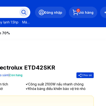
0
Đăng nhập
Giỏ hàng
y lạnh 1.5hp
Máy lạnh LG
Máy lạnh Daikin
Máy lạnh Panasonic
ến 70%
Electrolux ETD42SKR
o sánh
Còn hàng
Chia sẻ
n tích
Công suất 2100W nấu nhanh chóng
iờ
Khóa bảng điều khiển bảo vệ trẻ nhỏ