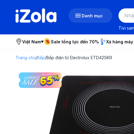
Danh mục
Tivi sa
Việt Nam
Sale tổng lực đến 70%
Xả hàng máy
Trang chủ
/
Bếp
/
Bếp điện từ Electrolux ETD42SKR