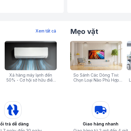
Mẹo vặt
Xem tất cả
 rẻ,
Xả hàng máy lạnh đến
Top 10 máy lọc nước nóng
Săn Sale Khủng: Hàng
So Sánh Các Dòng Tivi:
Tivi 
mua
50% - Cơ hội sở hữu điều
lạnh tốt nhất đáng mua
Điện Máy Cao Cấp Giảm
Chọn Loại Nào Phù Hợp
Siêu
L
hòa chính hãng giá sốc
nhất hiện nay
Giá Đến 50% Tại iZOLA.VN
Nhất?
T
ổi trả dễ dàng
Giao hàng nhanh
từ 7 ngày đến 30 ngày,
Giao hàng từ 2 giờ đến 4 giờ