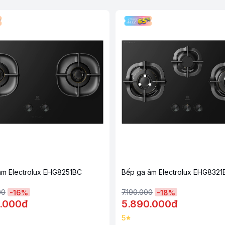
âm Electrolux EHG8251BC
Bếp ga âm Electrolux EHG8321
00
7.190.000
-
16
%
-
18
%
.000đ
5.890.000đ
5