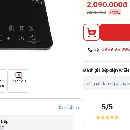
2.090.000đ
2.390.000
-
13
%
Gọi
0869 86 08
Đánh giá
Bếp điện từ E
tin
Đánh giá
Chia sẻ đánh giá của 
ẩm
5
/
5
Xem tất cả
i bếp
từ