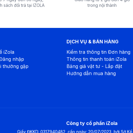
h sách đổi trả tại IZOLA
trong nội thành
DỊCH VỤ & BÁN HÀNG
ề iZola
Kiểm tra thông tin Đơn hàng
 Đăng nhập
Thông tin thanh toán iZola
i thường gặp
Bảng giá vật tư - Lắp đặt
Hướng dẫn mua hàng
Công ty cổ phần iZola
Giấy ĐKKD
:
0317940482, cấp ngày: 20/07/2023, bởi Sở Kế 