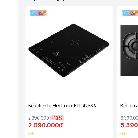
Bếp điện từ Electrolux ETD42SKA
Bếp ga 
2.390.000
6.390.0
-
13
%
2.090.000đ
5.390
5
5