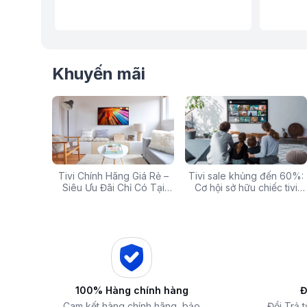
Khuyến mãi
g: Hàng
Tivi Chính Hãng Giá Rẻ –
Các mã báo lỗi thường gặp
Tivi sale khủng đến 60%:
Top 5 tivi 32 inch giá
ấp Giảm
Siêu Ưu Đãi Chỉ Có Tại
của bếp từ và lưu ý khi xử
Cơ hội sở hữu chiếc tivi
chất lượng và đáng 
 iZOLA.VN
Điện Máy iZola
lý
ước mơ với giá hời
nhất hiện nay
100% Hàng chính hàng
Đ
Cam kết hàng chính hãng, bảo
Đổi Trả 