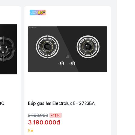
BC
Bếp gas âm Electrolux EHG723BA
3.590.000
-
11
%
3.190.000đ
5