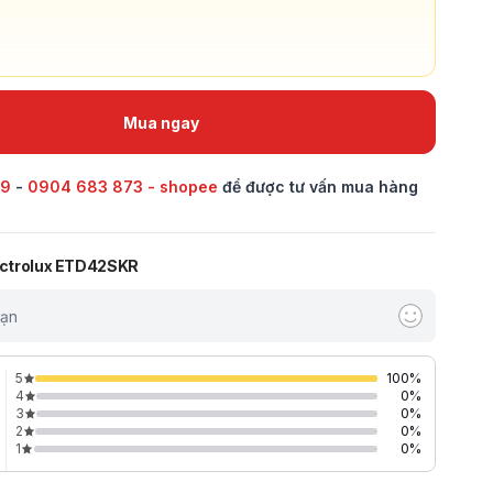
Mua ngay
69
-
0904 683 873 - shopee
để được tư vấn mua hàng
lectrolux ETD42SKR
bạn
5
100
%
4
0
%
3
0
%
2
0
%
1
0
%