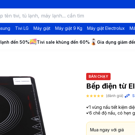
msung
Tivi LG
Máy giặt
Máy giặt 9 Kg
Máy giặt Electrolux
Má
 lạnh đến 50%
Tivi sale khủng đến 60%
Gia dụng giảm đ
BÁN CHẠY
Bếp điện từ 
(đánh giá)
S
1 vùng nấu tiết kiệm diệ
6 chế độ nấu, có hẹn g
Mua ngay với giá