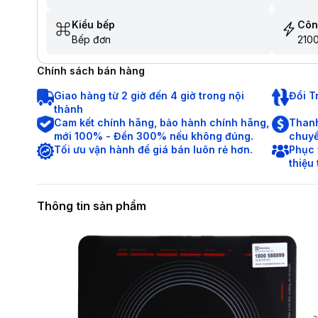
Kiểu bếp
Côn
Bếp đơn
210
Chính sách bán hàng
Giao hàng từ 2 giờ đến 4 giờ trong nội
Đổi T
thành
Cam kết chính hãng, bảo hành chính hãng,
Thanh
mới 100% - Đền 300% nếu không đúng.
chuyể
Tối ưu vận hành để giá bán luôn rẻ hơn.
Phục 
thiệu
Thông tin sản phẩm